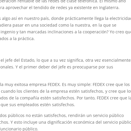
eración rentable de las redes de clase telefónica. El mismo año
ra aprovechar el tendido de redes ya existente en Inglaterra.
algo así en nuestro país, donde prácticamente llega la electricida
pudiera pasar en una sociedad como la nuestra, en la que se
ngenio y tan marcadas inclinaciones a la cooperación? Yo creo qu
dos a la práctica.
l jefe del Estado, lo que a su vez significa, otra vez esencialmente
cionales. Y el primer deber del jefe es preocuparse por sus
 la muy exitosa empresa FEDEX. Es muy simple: FEDEX cree que los
cuando los clientes de la empresa estén satisfechos, y cree que lo
ados de la compañía estén satisfechos. Por tanto, FEDEX cree que l
e que sus empleados estén satisfechos.
dos públicos no están satisfechos, rendirán un servicio público
chos. Y esto incluye una dignificación económica del servicio públi
uncionario público.