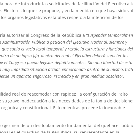
la hora de introducir las solicitudes de facilitación del Ejecutivo a l
s Electores lo que se propone, y en la medida en que haya sido vo
os órganos legislativos estatales respeto a la intención de los
ía autorizar al Congreso de la República a
“suspender temporalment
la Administración Pública a petición del Ejecutivo Nacional, siempre y
que supla el vacío legal temporal y regule la estructura y funciones de
tro de un lapso fijo, dentro del cual el Ejecutivo deberá someter los
e el Congreso pueda legislar definitivamente… Sin una libertad de esta
la muy impedida situación actual, enmarañado dentro de sí mismo, tra
esde un aparato engorroso, recrecido y en gran medida obsoleto”.
ilidad real de reacomodar con rapidez la configuración del “alto
de su grave inadecuación a las necesidades de la toma de decisione
d orgánica y constitucional. Esto mientras procede la inexorable
erto germen de un desdoblamiento fundamental del quehacer públi
cional es el guardián de la República, su representante en la