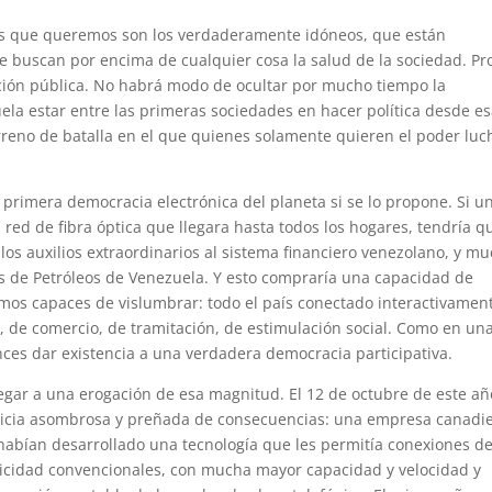
cos que queremos son los verdaderamente idóneos, que están
ue buscan por encima de cualquier cosa la salud de la sociedad. Pr
nción pública. No habrá modo de ocultar por mucho tiempo la
la estar entre las primeras sociedades en hacer política desde e
erreno de batalla en el que quienes solamente quieren el poder lu
 primera democracia electrónica del planeta si se lo propone. Si u
 red de fibra óptica que llegara hasta todos los hogares, tendría q
s auxilios extraordinarios al sistema financiero venezolano, y m
 de Petróleos de Venezuela. Y esto compraría una capacidad de
omos capaces de vislumbrar: todo el país conectado interactivamen
, de comercio, de tramitación, de estimulación social. Como en un
s dar existencia a una verdadera democracia participativa.
llegar a una erogación de esa magnitud. El 12 de octubre de este añ
oticia asombrosa y preñada de consecuencias: una empresa canadi
abían desarrollado una tecnología que les permitía conexiones de
ctricidad convencionales, con mucha mayor capacidad y velocidad y