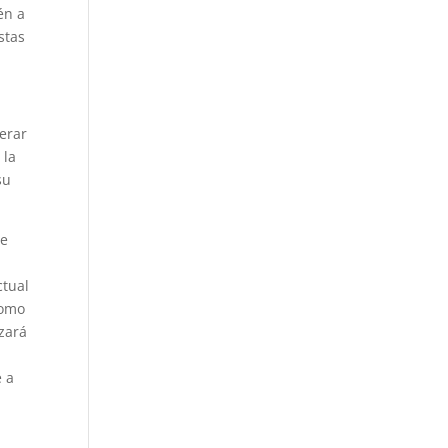
én a
stas
erar
 la
su
de
ctual
como
zará
e a