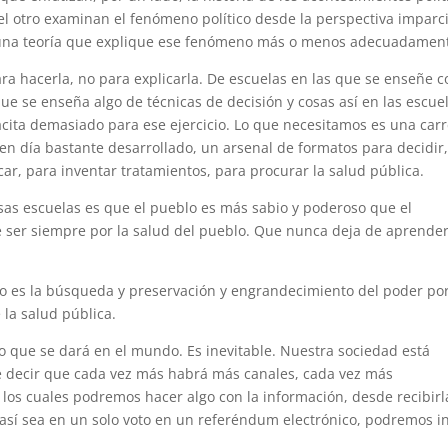
r el otro examinan el fenómeno político desde la perspectiva imparc
alguna teoría que explique ese fenómeno más o menos adecuadamen
ra hacerla, no para explicarla. De escuelas en las que se enseñe c
é que se enseña algo de técnicas de decisión y cosas así en las escue
pacita demasiado para ese ejercicio. Lo que necesitamos es una car
en día bastante desarrollado, un arsenal de formatos para decidir
car, para inventar tratamientos, para procurar la salud pública.
sas escuelas es que el pueblo es más sabio y poderoso que el
be ser siempre por la salud del pueblo. Que nunca deja de aprende
ca no es la búsqueda y preservación y engrandecimiento del poder po
 la salud pública.
o que se dará en el mundo. Es inevitable. Nuestra sociedad está
e decir que cada vez más habrá más canales, cada vez más
e los cuales podremos hacer algo con la información, desde recibirl
 así sea en un solo voto en un referéndum electrónico, podremos in