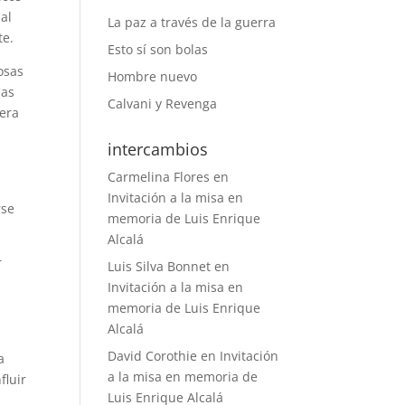
ial
La paz a través de la guerra
te.
Esto sí son bolas
osas
Hombre nuevo
las
Calvani y Revenga
rera
,
intercambios
Carmelina Flores
en
Invitación a la misa en
rse
memoria de Luis Enrique
Alcalá
r
Luis Silva Bonnet
en
Invitación a la misa en
memoria de Luis Enrique
Alcalá
David Corothie
en
Invitación
a
a la misa en memoria de
fluir
Luis Enrique Alcalá