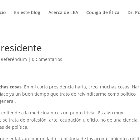
icio
En este blog
Acerca de LEA
Código de Ética
Dr. P
Presidente
,
Referéndum
|
0 Comentarios
chas cosas
. En mi corta presidencia haría, creo, muchas cosas. Har
 Hace ya un buen tiempo que trato de reivindicarme como político
general.
entiende a la medicina no es un punto trivial. Es algo muy
e trata de profesión, arte, ocupación u oficio, no de una ciencia.
s de política.
 que enfatizan, por un lado, la historia de los acontecimientos polít