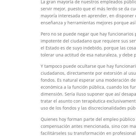
La gran mayoría de nuestros empleados público
servir mejor, puesto que el más lerdo se da c
mayoría interesada en aprender, en disponer d
enseñanza y herramientas mejores porque así 
Pero no se puede negar que hay funcionarios p
impotente del ciudadano que requiere sus serv
el Estado es de suyo indebido, porque las cos
tolerar una actitud de esa naturaleza, y debe
Y tampoco puede ocultarse que hay funcionari
ciudadanos, directamente por extorsión al usua
fondos. Es natural esperar una moderación d
económica a la función pública, cuando los f
dimensión. Sería iluso suponer que así desapar
tratar el asunto con terapéutica exclusivamen
uso de los fondos y las discrecionalidades púb
Quienes hoy forman parte del empleo público 
compensación antes mencionada, sino con may
facilitárseles su transformación en profesion