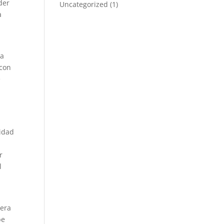
der
Uncategorized
(1)
a
ra
 con
e
idad
r
l
iera
be