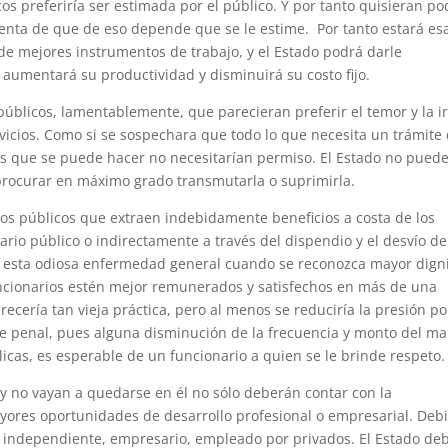
s preferiría ser estimada por el público. Y por tanto quisieran po
uenta de que de eso depende que se le estime. Por tanto estará es
e mejores instrumentos de trabajo, y el Estado podrá darle
aumentará su productividad y disminuirá su costo fijo.
úblicos, lamentablemente, que parecieran preferir el temor y la i
icios. Como si se sospechara que todo lo que necesita un trámite
as que se puede hacer no necesitarían permiso. El Estado no pued
 procurar en máximo grado transmutarla o suprimirla.
os públicos que extraen indebidamente beneficios a costa de los
rio público o indirectamente a través del dispendio y el desvío de
e esta odiosa enfermedad general cuando se reconozca mayor dign
uncionarios estén mejor remunerados y satisfechos en más de una
ecería tan vieja práctica, pero al menos se reduciría la presión po
te penal, pues alguna disminución de la frecuencia y monto del ma
licas, es esperable de un funcionario a quien se le brinde respeto.
y no vayan a quedarse en él no sólo deberán contar con la
ores oportunidades de desarrollo profesional o empresarial. Deb
al independiente, empresario, empleado por privados. El Estado de