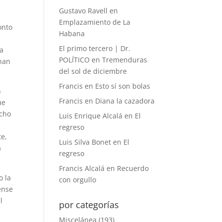
Gustavo Ravell
en
Emplazamiento de La
onto
Habana
El primo tercero | Dr.
sa
POLÍTICO
en
Tremenduras
chan
del sol de diciembre
Francis
en
Esto sí son bolas
n
Francis
en
Diana la cazadora
ue
ucho
Luis Enrique Alcalá
en
El
regreso
te,
Luis Silva Bonet
en
El
a
regreso
Francis Alcalá
en
Recuerdo
o la
con orgullo
ense
l
por categorías
Miscelánea
(193)