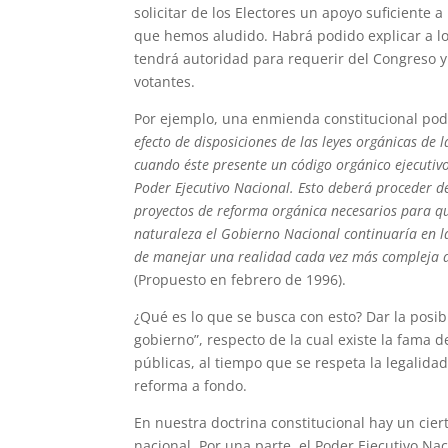
solicitar de los Electores un apoyo suficiente a 
que hemos aludido. Habrá podido explicar a lo
tendrá autoridad para requerir del Congreso y l
votantes.
Por ejemplo, una enmienda constitucional podr
efecto de disposiciones de las leyes orgánicas de 
cuando éste presente un código orgánico ejecutivo 
Poder Ejecutivo Nacional. Esto deberá proceder den
proyectos de reforma orgánica necesarios para qu
naturaleza el Gobierno Nacional continuaría en 
de manejar una realidad cada vez más compleja d
(Propuesto en febrero de 1996).
¿Qué es lo que se busca con esto? Dar la posib
gobierno”, respecto de la cual existe la fama 
públicas, al tiempo que se respeta la legalida
reforma a fondo.
En nuestra doctrina constitucional hay un ci
nacional. Por una parte, el Poder Ejecutivo Na