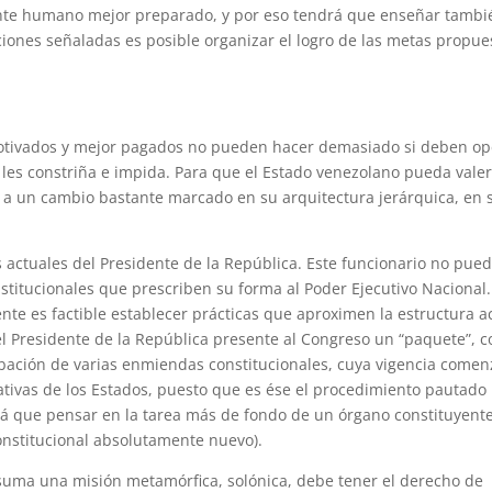
ente humano mejor preparado, y por eso tendrá que enseñar tambi
ciones señaladas es posible organizar el logro de las metas propue
motivados y mejor pagados no pueden hacer demasiado si deben op
 les constriña e impida. Para que el Estado venezolano pueda valer
o a un cambio bastante marcado en su arquitectura jerárquica, en 
 actuales del Presidente de la República. Este funcionario no pue
stitucionales que prescriben su forma al Poder Ejecutivo Nacional.
nte es factible establecer prácticas que aproximen la estructura a
 el Presidente de la República presente al Congreso un “paquete”, 
robación de varias enmiendas constitucionales, cuya vigencia comen
tivas de los Estados, puesto que es ése el procedimiento pautado
rá que pensar en la tarea más de fondo de un órgano constituyent
onstitucional absolutamente nuevo).
asuma una misión metamórfica, solónica, debe tener el derecho de