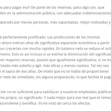
os para pagar eso? De parte de las reservas, para algo son, que
den en la administración pública, con adecuadas indemnizaciones
 operado por menos personas, más capacitadas, mejor motivadas y
stá perfectamente justificado. Las predicciones de los mismos
ahora indican años de significativa expansión económica a partir
 aun crecerían con mucha rapidez. En balance neto se reduce el act
monio. Esto es así incluso si se estima la disminución del significat
ner mayores reservas, puesto que igualmente significativo, si no m
Estado más esbelto y ágil, más eficaz y menos costoso. Tal vez sea
n el lapso de dos años. De modo que no se habla de proporciones
r todo de inmediato, sin alguna preparación, lo que facilita el pag
ión no es suficiente para satisfacer a nuestros empleados público
ima propia, un significado. Y nada mejor para ese mal que el reme
scendente y benéfica. Yo he visto de cerca los efectos.