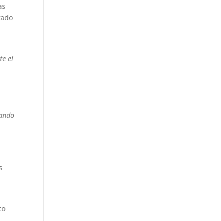
as
tado
e el
l
tando
s
co