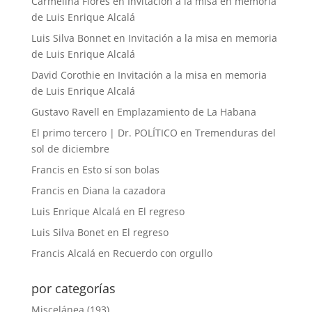
Carmelina Flores
en
Invitación a la misa en memoria
de Luis Enrique Alcalá
Luis Silva Bonnet
en
Invitación a la misa en memoria
de Luis Enrique Alcalá
David Corothie
en
Invitación a la misa en memoria
de Luis Enrique Alcalá
Gustavo Ravell
en
Emplazamiento de La Habana
El primo tercero | Dr. POLÍTICO
en
Tremenduras del
sol de diciembre
Francis
en
Esto sí son bolas
Francis
en
Diana la cazadora
Luis Enrique Alcalá
en
El regreso
Luis Silva Bonet
en
El regreso
Francis Alcalá
en
Recuerdo con orgullo
por categorías
Miscelánea
(193)