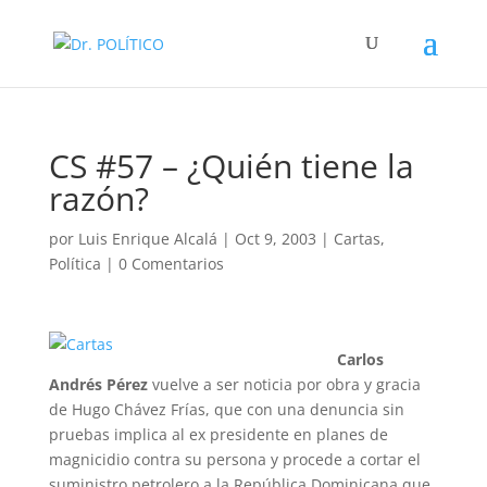
CS #57 – ¿Quién tiene la
razón?
por
Luis Enrique Alcalá
|
Oct 9, 2003
|
Cartas
,
Política
|
0 Comentarios
Carlos
Andrés Pérez
vuelve a ser noticia por obra y gracia
de Hugo Chávez Frías, que con una denuncia sin
pruebas implica al ex presidente en planes de
magnicidio contra su persona y procede a cortar el
suministro petrolero a la República Dominicana que,