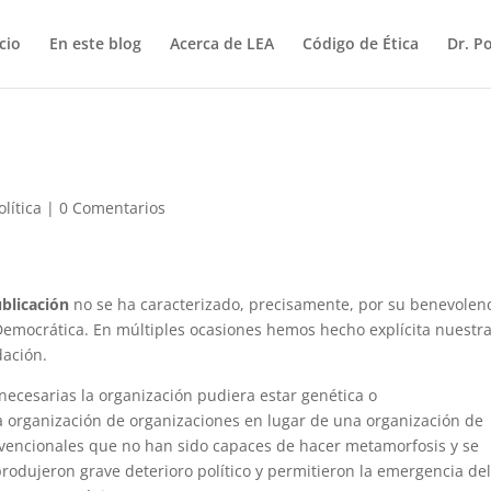
icio
En este blog
Acerca de LEA
Código de Ética
Dr. P
olítica
|
0 Comentarios
ublicación
no se ha caracterizado, precisamente, por su benevolen
 Democrática. En múltiples ocasiones hemos hecho explícita nuestr
dación.
ecesarias la organización pudiera estar genética o
organización de organizaciones en lugar de una organización de
nvencionales que no han sido capaces de hacer metamorfosis y se
odujeron grave deterioro político y permitieron la emergencia de