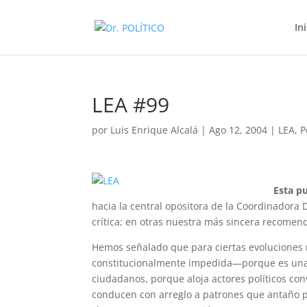
In
LEA #99
por
Luis Enrique Alcalá
|
Ago 12, 2004
|
LEA
,
P
Esta p
hacia la central opositora de la Coordinadora
crítica; en otras nuestra más sincera recomen
Hemos señalado que para ciertas evoluciones n
constitucionalmente impedida—porque es una 
ciudadanos, porque aloja actores políticos co
conducen con arreglo a patrones que antaño pr