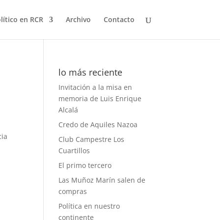
olítico en RCR
Archivo
Contacto
lo más reciente
Invitación a la misa en
memoria de Luis Enrique
Alcalá
Credo de Aquiles Nazoa
cia
Club Campestre Los
a
Cuartillos
El primo tercero
Las Muñoz Marín salen de
compras
Política en nuestro
l
continente