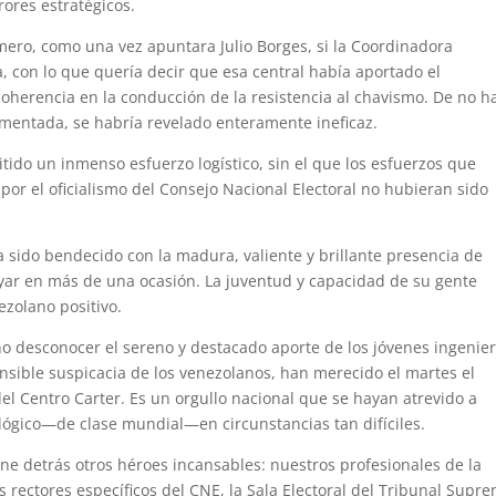
ores estratégicos.
ero, como una vez apuntara Julio Borges, si la Coordinadora
, con lo que quería decir que esa central había aportado el
oherencia en la conducción de la resistencia al chavismo. De no h
gmentada, se habría revelado enteramente ineficaz.
ido un inmenso esfuerzo logístico, sin el que los esfuerzos que
por el oficialismo del Consejo Nacional Electoral no hubieran sido
ha sido bendecido con la madura, valiente y brillante presencia de
yar en más de una ocasión. La juventud y capacidad de su gente
ezolano positivo.
o desconocer el sereno y destacado aporte de los jóvenes ingenie
ible suspicacia de los venezolanos, han merecido el martes el
l Centro Carter. Es un orgullo nacional que se hayan atrevido a
ológico—de clase mundial—en circunstancias tan difíciles.
ene detrás otros héroes incansables: nuestros profesionales de la
 rectores específicos del CNE, la Sala Electoral del Tribunal Supr