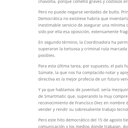
chavoma, porque cometió graves y costosos err
Pero no puede negarse verdades de bulto. Prim
Democrática no existiese habría que inventarla
inestimable servicio de asegurar una mínima c
sido por ella esa oposición, extensamente fra
En segundo término, la Coordinadora ha permit
superaron la tortuosa y criminal ruta marcada 
posibles.
Para esta última tarea, por supuesto, el país 
Súmate, la que nos ha complacido notar y apo
directiva es la mejor profecía de un futuro ven
Y ya que hablamos de juventud, sería mezquin
de Smartmatic que, superando la muy comprens
reconocimiento de Francisco Diez en nombre de
vender y rendir su sobresaliente trabajo tecn
Pero este hito democrático del 15 de agosto ti
comunicación y los medios donde trabajan, dos