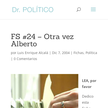
FS #24 – Otra vez
Alberto
por
Luis Enrique Alcalá
|
Dic 7, 2004
|
Fichas
,
Política
|
0 Comentarios
LEA, por
favor
Dedico
esta