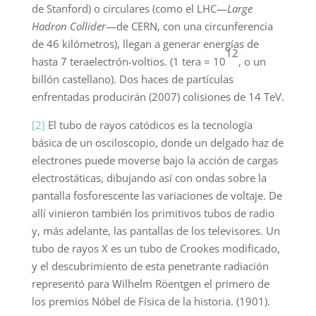
de Stanford) o circulares (como el LHC—
Large
Hadron Collider
—de CERN, con una circunferencia
de 46 kilómetros), llegan a generar energías de
12
hasta 7 teraelectrón-voltios. (1 tera = 10
, o un
billón castellano). Dos haces de partículas
enfrentadas producirán (2007) colisiones de 14 TeV.
[2]
El tubo de rayos catódicos es la tecnología
básica de un osciloscopio, donde un delgado haz de
electrones puede moverse bajo la acción de cargas
electrostáticas, dibujando así con ondas sobre la
pantalla fosforescente las variaciones de voltaje. De
allí vinieron también los primitivos tubos de radio
y, más adelante, las pantallas de los televisores. Un
tubo de rayos X es un tubo de Crookes modificado,
y el descubrimiento de esta penetrante radiación
representó para Wilhelm Röentgen el primero de
los premios Nóbel de Física de la historia. (1901).