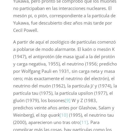
Yukawa, pero pronto se comprobó que los muones
no participaban en las interacciones nucleares. El
mesón pi, o pión, correspondiente a la partícula de
Yukawa, fue descubierto diez años más tarde por
Cecil Powell.
A partir de aquí el zoológico de partículas comenzó
a poblarse de modo alarmante. El kaón o mesón K
(1947), el antiprotón (de masa igual a la del protón
y carga negativa, 1955), el neutrino (1956; predicho
por Wolfgang Pauli en 1931, sin carga neta y masa
cero; más exactamente el neutrino del electrón), el
neutrino del muón (1962), la partícula J/ y (1974), la
partícula tau (1975), la partícula upsilon (1977), el
gluón (1979), los bosones
[9]
W y Z (1983,
predichos veinte años antes por Glashow, Salam y
Weinberg), el
top quark
[10]
(1995), el neutrino tau
(2000), aparecieron uno tras otro
[11]
. Para
complicar más las cosas, hay partículas como los