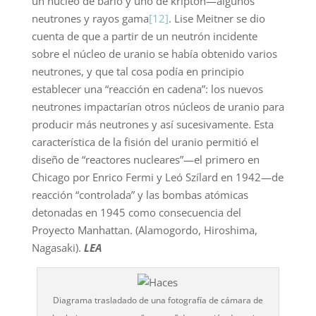
un núcleo de bario y uno de kriptón—algunos
neutrones y rayos gama
[12]
. Lise Meitner se dio
cuenta de que a partir de un neutrón incidente
sobre el núcleo de uranio se había obtenido varios
neutrones, y que tal cosa podía en principio
establecer una “reacción en cadena”: los nuevos
neutrones impactarían otros núcleos de uranio para
producir más neutrones y así sucesivamente. Esta
característica de la fisión del uranio permitió el
diseño de “reactores nucleares”—el primero en
Chicago por Enrico Fermi y Leó Szílard en 1942—de
reacción “controlada” y las bombas atómicas
detonadas en 1945 como consecuencia del
Proyecto Manhattan. (Alamogordo, Hiroshima,
Nagasaki).
LEA
Diagrama trasladado de una fotografía de cámara de