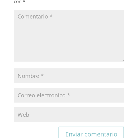
con
*