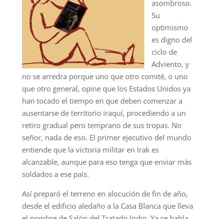
asombroso.
Su
optimismo
es digno del
ciclo de
Adviento, y
no se arredra porque uno que otro comité, o uno
que otro general, opine que los Estados Unidos ya
han tocado el tiempo en que deben comenzar a
ausentarse de territorio iraquí, procediendo a un
retiro gradual pero temprano de sus tropas. No
señor, nada de eso. El primer ejecutivo del mundo
entiende que la victoria militar en Irak es
alcanzable, aunque para eso tenga que enviar más
soldados a ese país.
Así preparó el terreno en alocución de fin de año,
desde el edificio aledaño a la Casa Blanca que lleva
el nombre de Salón del Tratado Indio. Ya se habla