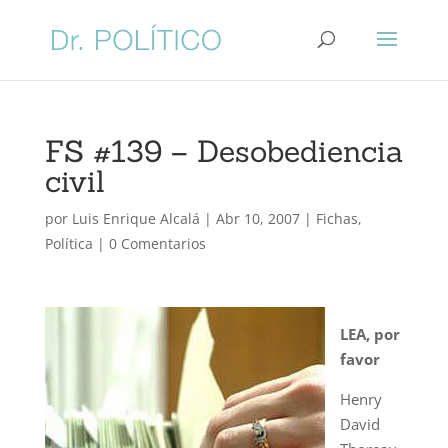
FS #139 – Desobediencia
civil
por
Luis Enrique Alcalá
|
Abr 10, 2007
|
Fichas
,
Política
|
0 Comentarios
LEA, por
favor
Henry
David