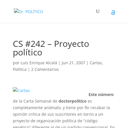
CS #242 – Proyecto
político
por
Luis Enrique Alcalá
|
Jun 21, 2007
|
Cartas
,
Política
|
2 Comentarios
Este número
de la Carta Semanal de
doctorpolítico
es
completamente anómalo, y tiene por fin recabar la
opinión crítica de sus suscritores en torno a un
proyecto de organización política de “código
genético” diferente al de un partido convencional. En