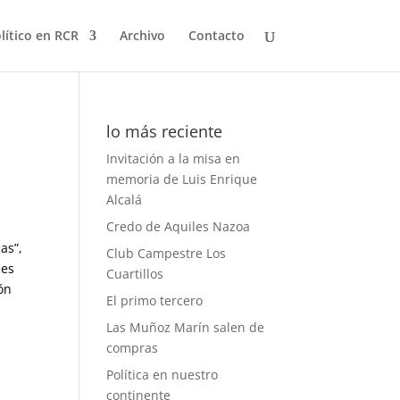
olítico en RCR
Archivo
Contacto
lo más reciente
Invitación a la misa en
memoria de Luis Enrique
Alcalá
Credo de Aquiles Nazoa
cas”,
Club Campestre Los
 es
Cuartillos
ión
El primo tercero
Las Muñoz Marín salen de
compras
Política en nuestro
continente