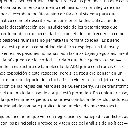
competencia son conductas connaturales a las personas. En este caso
del combate, un encauzamiento del mismo con privilegio de una
inar el «combate político», sino de forzar al sistema para que
tico como el descrito. Valorizar menos la descalificación del
s la descalificación por insuficiencia de los tratamientos que
rrentemente como necesidad, es concebido con frecuencia como
as pasiones humanas no permite tan romántico ideal. Es bueno
o a esta parte la comunidad científica despliega un intenso y
usentes las pasiones humanas, aun las más bajas y egoístas, mien
n la búsqueda de la verdad. El relato que hace James Watson—
n de la estructura de la molécula de ADN junto con Francis Crick
ada exposición a este respecto. Pero si se requiere pensar en un
, el boxeo, deporte de la lucha física violenta, fue objeto de una
cción de las reglas del Marqués de Queensberry. Así se transform
en el que no toda clase de ataque está permitida. En cualquier caso
 la que termine exigiendo una nueva conducta de los «luchadores
radicional de combate público tiene un elevadísimo costo social.
o político tiene que ver con negociación y manejo de conflictos, as
con los principales protocolos y técnicas del análisis de políticas—