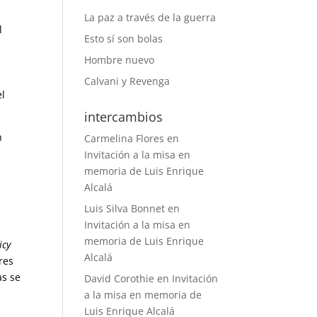
La paz a través de la guerra
l
Esto sí son bolas
Hombre nuevo
á
Calvani y Revenga
el
intercambios
n
Carmelina Flores
en
Invitación a la misa en
memoria de Luis Enrique
Alcalá
Luis Silva Bonnet
en
Invitación a la misa en
l
memoria de Luis Enrique
icy
Alcalá
res
as se
David Corothie
en
Invitación
a la misa en memoria de
Luis Enrique Alcalá