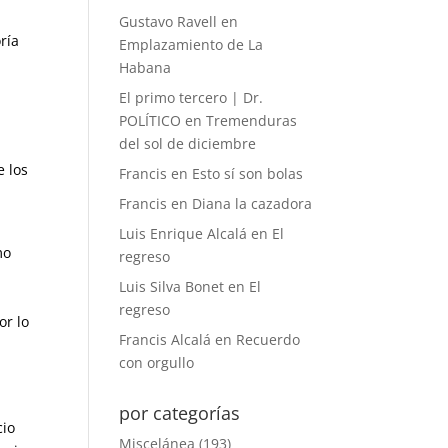
Gustavo Ravell
en
ría
Emplazamiento de La
Habana
El primo tercero | Dr.
POLÍTICO
en
Tremenduras
del sol de diciembre
a
e los
Francis
en
Esto sí son bolas
Francis
en
Diana la cazadora
Luis Enrique Alcalá
en
El
mo
regreso
Luis Silva Bonet
en
El
regreso
or lo
Francis Alcalá
en
Recuerdo
con orgullo
por categorías
cio
Miscelánea
(193)