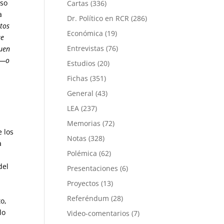
iso
Cartas
(336)
a
Dr. Político en RCR
(286)
tos
Económica
(19)
ue
Entrevistas
(76)
buen
do—o
Estudios
(20)
Fichas
(351)
General
(43)
LEA
(237)
Memorias
(72)
 los
Notas
(328)
a
Polémica
(62)
a
del
Presentaciones
(6)
Proyectos
(13)
Referéndum
(28)
o,
lo
Video-comentarios
(7)