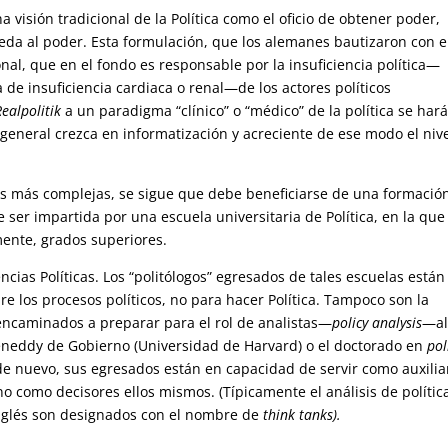
 visión tradicional de la Política como el oficio de obtener poder,
da al poder. Esta formulación, que los alemanes bautizaron con e
nal, que en el fondo es responsable por la insuficiencia política—
de insuficiencia cardiaca o renal—de los actores políticos
Realpolitik
a un paradigma “clínico” o “médico” de la política se har
general crezca en informatización y acreciente de ese modo el niv
 las más complejas, se sigue que debe beneficiarse de una formació
 ser impartida por una escuela universitaria de Política, en la que
mente, grados superiores.
ncias Políticas. Los “politólogos” egresados de tales escuelas están
e los procesos políticos, no para hacer Política. Tampoco son la
 encaminados a preparar para el rol de analistas—
policy analysis
—a
 Keneddy de Gobierno (Universidad de Harvard) o el doctorado en
pol
e nuevo, sus egresados están en capacidad de servir como auxilia
 no como decisores ellos mismos. (Típicamente el análisis de polític
inglés son designados con el nombre de
think tanks).