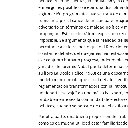
político. A fin de cuentas, la emulación y la 
embargo, es posible concebir una disciplina 
legitimación programática. No se trata de elim
transcurra por el cauce de un combate programá
adversario en términos de maldad política y má
propongan. Este desiderátum, expresado recu
imposible. Se argumenta que la realidad de l
percatarse a este respecto que del Renacimient
constante debate, del que jamás han estado a
ese conjunto humano progresa, indetenible, e
ganador del premio Nóbel por la determinació
su libro La Doble Hélice (1968) es una descarn
modelo menos noble que el del debate científico
reglamentación transformadora con la introdu
un deporte “salvaje” en uno más “civilizado”, 
probablemente sea la comunidad de electores
políticos, cuando se percate de que el estilo t
Por otra parte, una buena proporción del trabaj
como es de mucha utilidad estar familiarizado 