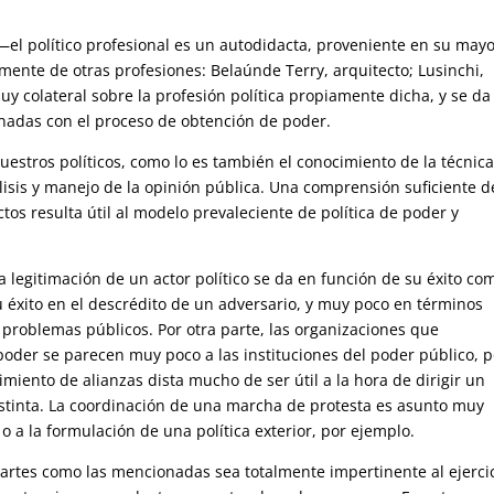
l político profesional es un autodidacta, proveniente en su mayo
mente de otras profesiones: Belaúnde Terry, arquitecto; Lusinchi,
colateral sobre la profesión política propiamente dicha, y se da
onadas con el proceso de obtención de poder.
nuestros políticos, como lo es también el conocimiento de la técnic
sis y manejo de la opinión pública. Una comprensión suficiente d
tos resulta útil al modelo prevaleciente de política de poder y
 legitimación de un actor político se da en función de su éxito co
u éxito en el descrédito de un adversario, y muy poco en términos
 problemas públicos. Por otra parte, las organizaciones que
poder se parecen muy poco a las instituciones del poder público, p
miento de alianzas dista mucho de ser útil a la hora de dirigir un
tinta. La coordinación de una marcha de protesta es asunto muy
o a la formulación de una política exterior, por ejemplo.
 artes como las mencionadas sea totalmente impertinente al ejerci