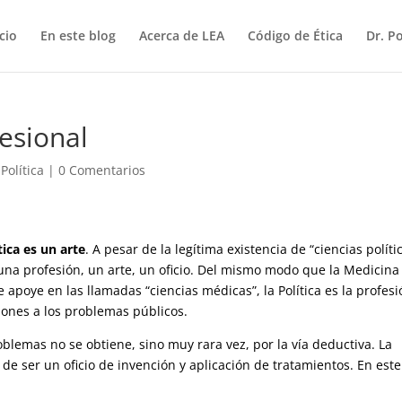
icio
En este blog
Acerca de LEA
Código de Ética
Dr. P
fesional
,
Política
|
0 Comentarios
tica es un arte
. A pesar de la legítima existencia de “ciencias políti
o una profesión, un arte, un oficio. Del mismo modo que la Medicina
 apoye en las llamadas “ciencias médicas”, la Política es la profes
iones a los problemas públicos.
roblemas no se obtiene, sino muy rara vez, por la vía deductiva. La
a de ser un oficio de invención y aplicación de tratamientos. En este