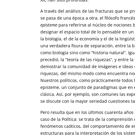
A través del análisis de las fracturas que se
se pasa de una época a otra, el filósofo franc
episteme
para referirse al núcleo de nociones 
designar el espacio total de lo pensable en un
la biología, el de la economía y el de la lingüí
una verdadera fisura de separación, entre la b
como biología sino como “historia natural”. Ig
precedió, la “teoría de las riquezas”, y entre l
demostrar la comunidad de imágenes e ideas que
riquezas, del mismo modo como encuentra nocio
Nuestros políticos, como prácticamente todos
episteme, un conjunto de paradigmas que en el
clásica. Así, por ejemplo, son comunes las expre
se discute con la mayor seriedad cuestiones ta
Pero resulta que en los últimos cuarenta años 
caso de la Política: se trata de la comprensión
fenómenos caóticos, del comportamiento de enj
estructuras para la interpretación de los sis