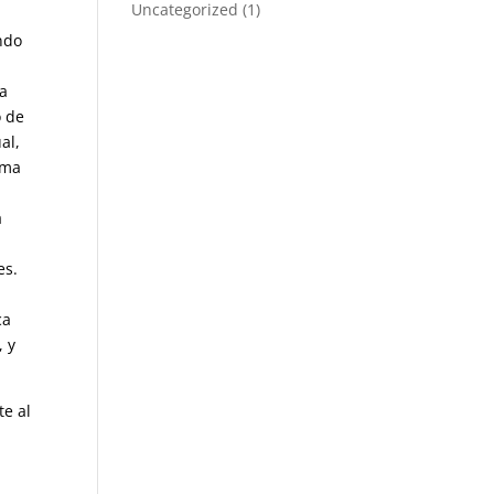
Uncategorized
(1)
ndo
ra
o de
al,
sma
a
es.
ca
, y
te al