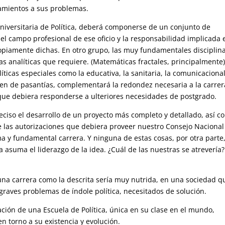
tamientos a sus problemas.
niversitaria de Política, deberá componerse de un conjunto de
l campo profesional de ese oficio y la responsabilidad implicada 
propiamente dichas. En otro grupo, las muy fundamentales disciplin
as analíticas que requiere. (Matemáticas fractales, principalmente)
icas especiales como la educativa, la sanitaria, la comunicacional
men de pasantías, complementará la redondez necesaria a la carrer
que debiera responderse a ulteriores necesidades de postgrado.
preciso el desarrollo de un proyecto más completo y detallado, así 
de las autorizaciones que debiera proveer nuestro Consejo Nacional
a y fundamental carrera. Y ninguna de estas cosas, por otra parte
a asuma el liderazgo de la idea. ¿Cuál de las nuestras se atrevería?
na carrera como la descrita sería muy nutrida, en una sociedad q
raves problemas de índole política, necesitados de solución.
ación de una Escuela de Política, única en su clase en el mundo,
en torno a su existencia y evolución.