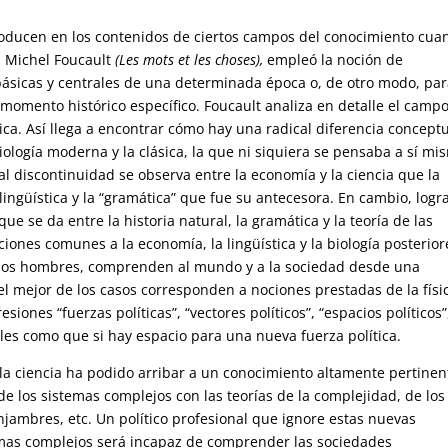
 producen en los contenidos de ciertos campos del conocimiento cua
és Michel Foucault
(Les mots et les choses),
empleó la noción de
básicas y centrales de una determinada época o, de otro modo, pa
 momento histórico específico. Foucault analiza en detalle el camp
stica. Así llega a encontrar cómo hay una radical diferencia conceptu
iología moderna y la clásica, la que ni siquiera se pensaba a sí mi
ual discontinuidad se observa entre la economía y la ciencia que la
a lingüística y la “gramática” que fue su antecesora. En cambio, logr
 se da entre la historia natural, la gramática y la teoría de las
nes comunes a la economía, la lingüística y la biología posterior
 los hombres, comprenden al mundo y a la sociedad desde una
 mejor de los casos corresponden a nociones prestadas de la físi
siones “fuerzas políticas”, “vectores políticos”, “espacios políticos”
les como que si hay espacio para una nueva fuerza política.
la ciencia ha podido arribar a un conocimiento altamente pertinen
 de los sistemas complejos con las teorías de la complejidad, de los
ambres, etc. Un político profesional que ignore estas nuevas
temas complejos será incapaz de comprender las sociedades