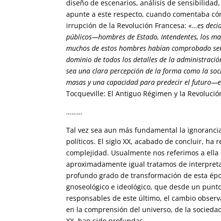
diseño de escenarios, análisis de sensibilidad,
apunte a este respecto, cuando comentaba cómo 
irrupción de la Revolución Francesa:
«…es deci
públicos—hombres de Estado, Intendentes, los m
muchos de estos hombres habían comprobado ser a
dominio de todos los detalles de la administraci
sea una clara percepción de la forma como la soci
masas y una capacidad para predecir el futuro—e
Tocqueville: El Antiguo Régimen y la Revolució
………
Tal vez sea aun más fundamental la ignoranci
políticos. El siglo XX, acabado de concluir, h
complejidad. Usualmente nos referimos a ella
aproximadamente igual tratamos de interpretar
profundo grado de transformación de esta épo
gnoseológico e ideológico, que desde un punto
responsables de este último, el cambio observ
en la comprensión del universo, de la sociedad
XX, han sido profundas.