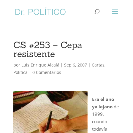
CS #253 – Cepa
resistente
por
Luis Enrique Alcalá
|
Sep 6, 2007
|
Cartas
,
Política
|
0 Comentarios
Era el año
ya lejano
de
1999,
cuando
todavía