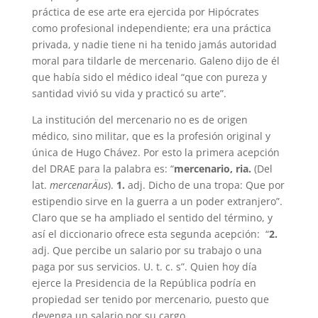
práctica de ese arte era ejercida por Hipócrates
como profesional independiente; era una práctica
privada, y nadie tiene ni ha tenido jamás autoridad
moral para tildarle de mercenario. Galeno dijo de él
que había sido el médico ideal “que con pureza y
santidad vivió su vida y practicó su arte”.
La institución del mercenario no es de origen
médico, sino militar, que es la profesión original y
única de Hugo Chávez. Por esto la primera acepción
del DRAE para la palabra es: “
mercenario, ria.
(Del
lat.
mercenarÄ­us
).
1.
adj. Dicho de una tropa: Que por
estipendio sirve en la guerra a un poder extranjero”.
Claro que se ha ampliado el sentido del término, y
así el diccionario ofrece esta segunda acepción: “
2.
adj. Que percibe un salario por su trabajo o una
paga por sus servicios. U. t. c. s”. Quien hoy día
ejerce la Presidencia de la República podría en
propiedad ser tenido por mercenario, puesto que
devenga un salario por su cargo.