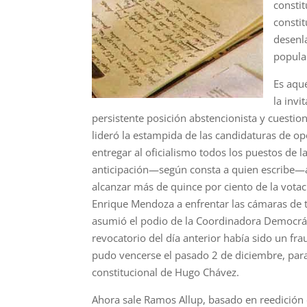
consti
constit
desenl
popular
Es aqu
la invi
persistente posición abstencionista y cuesti
lideró la estampida de las candidaturas de op
entregar al oficialismo todos los puestos de
anticipación—según consta a quien escribe—al
alcanzar más de quince por ciento de la vota
Enrique Mendoza a enfrentar las cámaras de 
asumió el podio de la Coordinadora Democrát
revocatorio del día anterior había sido un fr
pudo vencerse el pasado 2 de diciembre, para
constitucional de Hugo Chávez.
Ahora sale Ramos Allup, basado en reedición d