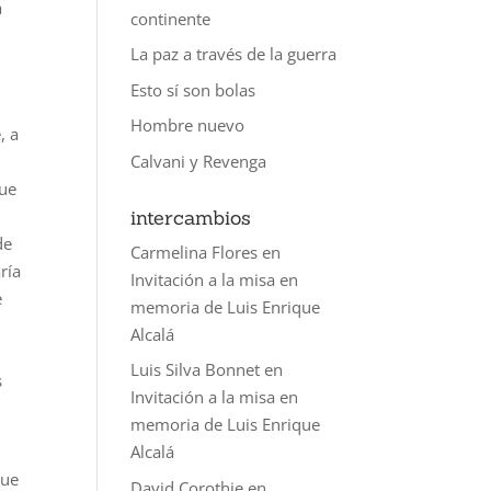
a
continente
La paz a través de la guerra
Esto sí son bolas
Hombre nuevo
, a
Calvani y Revenga
que
intercambios
de
Carmelina Flores
en
ría
Invitación a la misa en
e
memoria de Luis Enrique
Alcalá
Luis Silva Bonnet
en
s
Invitación a la misa en
memoria de Luis Enrique
Alcalá
que
David Corothie
en