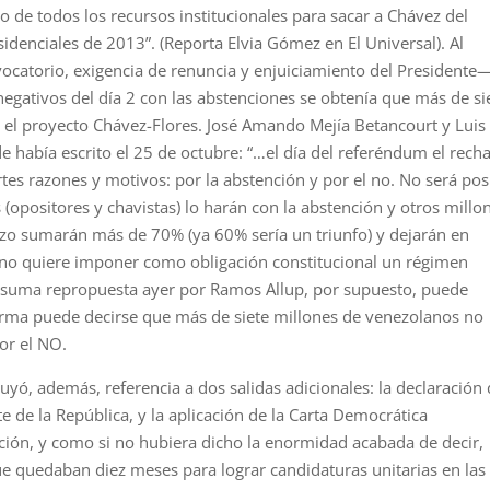
 de todos los recursos institucionales para sacar a Chávez del
sidenciales de 2013”. (Reporta Elvia Gómez en El Universal). Al
catorio, exigencia de renuncia y enjuiciamiento del Presidente
egativos del día 2 con las abstenciones se obtenía que más de si
el proyecto Chávez-Flores. José Amando Mejía Betancourt y Luis
 había escrito el 25 de octubre: “…el día del referéndum el rech
es razones y motivos: por la abstención y por el no. No será pos
(opositores y chavistas) lo harán con la abstención y otros millo
azo sumarán más de 70% (ya 60% sería un triunfo) y dejarán en
rno quiere imponer como obligación constitucional un régimen
a suma repropuesta ayer por Ramos Allup, por supuesto, puede
orma puede decirse que más de siete millones de venezolanos no
or el NO.
yó, además, referencia a dos salidas adicionales: la declaración
 de la República, y la aplicación de la Carta Democrática
ción, y como si no hubiera dicho la enormidad acabada de decir,
e quedaban diez meses para lograr candidaturas unitarias en las