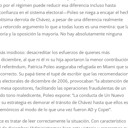
or el régimen puede reducir esa diferencia incluso hasta
esconfianza en el sistema electoral—Poleo se niega a encajar el he
tísima derrota de Chávez, a pesar de una diferencia realmente
 retorcido argumento lo que a todas luces es una mentira: que l
ría y la oposición la mayoría. No hay absolutamente ninguna
 más insidioso: desacreditar los esfuerzos de quienes más
diciembre, al que ni él ni su hija aportaron la menor contribució
del referéndum, Patricia Poleo aseguraba refugiada en Miami que s
 correcto. Su papá tiene el tupé de escribir que las recomendacio
s electorales de diciembre de 2006, provocaban “la abstención de
 mesa opositores, facilitando las operaciones fraudulentas de un
ado tono maledicente, Poleo expone: “La conducta de Un Nuevo
 su estrategia es demorar el tránsito de Chávez hasta que ellos e
emónicos al modo de lo que una vez fueron AD y Copei”.
 es tratar de leer correctamente la situación. Con característico