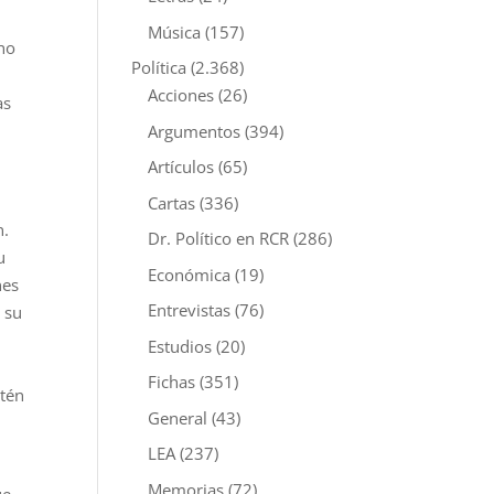
Música
(157)
cho
Política
(2.368)
Acciones
(26)
as
Argumentos
(394)
Artículos
(65)
Cartas
(336)
n.
Dr. Político en RCR
(286)
u
Económica
(19)
nes
Entrevistas
(76)
 su
Estudios
(20)
Fichas
(351)
stén
General
(43)
LEA
(237)
Memorias
(72)