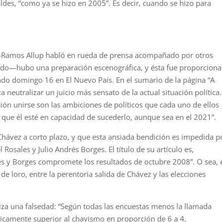
ldes, “como ya se hizo en 2005”. Es decir, cuando se hizo para
—Ramos Allup habló en rueda de prensa acompañado por otros
tido—hubo una preparación escenográfica, y ésta fue proporcion
asado domingo 16 en El Nuevo País. En el sumario de la página “A
 neutralizar un juicio más sensato de la actual situación política.
ción unirse son las ambiciones de políticos que cada uno de ellos
 que él esté en capacidad de sucederlo, aunque sea en el 2021”.
Chávez a corto plazo, y que esta ansiada bendición es impedida po
osales y Julio Andrés Borges. El título de su artículo es,
es y Borges compromete los resultados de octubre 2008”. O sea, 
e loro, entre la perentoria salida de Chávez y las elecciones
iza una falsedad: “Según todas las encuestas menos la llamada
éricamente superior al chavismo en proporción de 6 a 4,