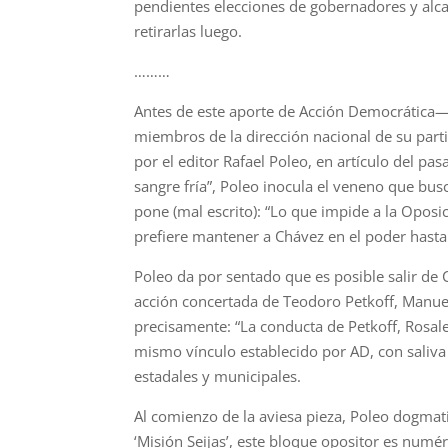
pendientes elecciones de gobernadores y alca
retirarlas luego.
………
Antes de este aporte de Acción Democrática
miembros de la dirección nacional de su par
por el editor Rafael Poleo, en artículo del p
sangre fría”, Poleo inocula el veneno que busca
pone (mal escrito): “Lo que impide a la Oposi
prefiere mantener a Chávez en el poder hasta
Poleo da por sentado que es posible salir de 
acción concertada de Teodoro Petkoff, Manuel R
precisamente: “La conducta de Petkoff, Rosal
mismo vínculo establecido por AD, con saliva d
estadales y municipales.
Al comienzo de la aviesa pieza, Poleo dogmat
‘Misión Seijas’, este bloque opositor es num