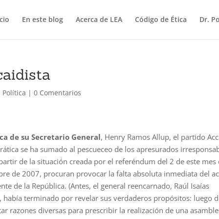
icio
En este blog
Acerca de LEA
Código de Ética
Dr. P
aidista
,
Política
|
0 Comentarios
ca de su Secretario General
, Henry Ramos Allup, el partido Ac
ática se ha sumado al pescueceo de los apresurados irresponsa
partir de la situación creada por el referéndum del 2 de este mes
bre de 2007, procuran provocar la falta absoluta inmediata del ac
nte de la República. (Antes, el general reencarnado, Raúl Isaías
, había terminado por revelar sus verdaderos propósitos: luego 
ar razones diversas para prescribir la realización de una asambl