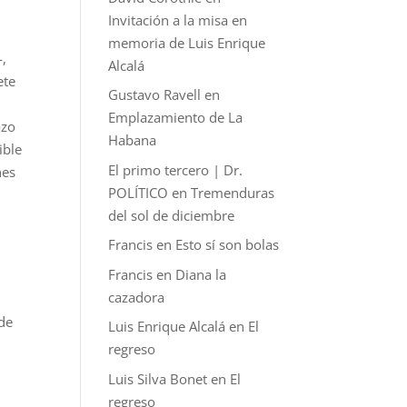
Invitación a la misa en
memoria de Luis Enrique
—,
Alcalá
ete
Gustavo Ravell
en
Emplazamiento de La
azo
Habana
ible
El primo tercero | Dr.
nes
POLÍTICO
en
Tremenduras
del sol de diciembre
Francis
en
Esto sí son bolas
Francis
en
Diana la
cazadora
 de
Luis Enrique Alcalá
en
El
regreso
Luis Silva Bonet
en
El
regreso