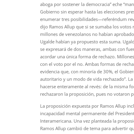
aboga por sostener la democracia” eche “mano
Gobierno sin esperar hasta las elecciones pre
enumerar tres posibilidades—referéndum revo
dijo Ramos Allup que si se sumaba los votos n
millones de venezolanos no habían aprobado 
Ugalde habían ya propuesto esta suma. Ugalde
se expresará de dos maneras, ambas con fuert
acordar una única forma de rechazo. Millones 
con el voto por el no. Ambas formas de rech
evidencia que, con minoría de 30%, el Gobie
autoritario y un modo de vida rechazado”. L
hacerse enteramente al revés: de la misma f
rechazaron la proposición, pues no votaron p
La proposición expuesta por Ramos Allup inclu
incapacidad mental permanente del Presidente
Interamericana. Una vez planteada la proposi
Ramos Allup cambió de tema para advertir qu