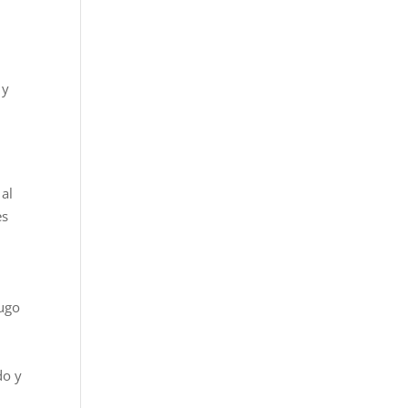
 y
 al
es
Lugo
do y