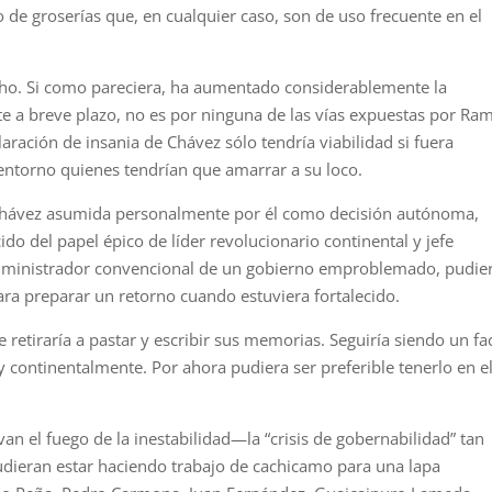
o de groserías que, en cualquier caso, son de uso frecuente en el
echo. Si como pareciera, ha aumentado considerablemente la
nte a breve plazo, no es por ninguna de las vías expuestas por Ra
aración de insania de Chávez sólo tendría viabilidad si fuera
entorno quienes tendrían que amarrar a su loco.
e Chávez asumida personalmente por él como decisión autónoma,
ido del papel épico de líder revolucionario continental y jefe
dministrador convencional de un gobierno emproblemado, pudie
para preparar un retorno cuando estuviera fortalecido.
 retiraría a pastar y escribir sus memorias. Seguiría siendo un fa
 continentalmente. Por ahora pudiera ser preferible tenerlo en e
n el fuego de la inestabilidad—la “crisis de gobernabilidad” tan
dieran estar haciendo trabajo de cachicamo para una lapa