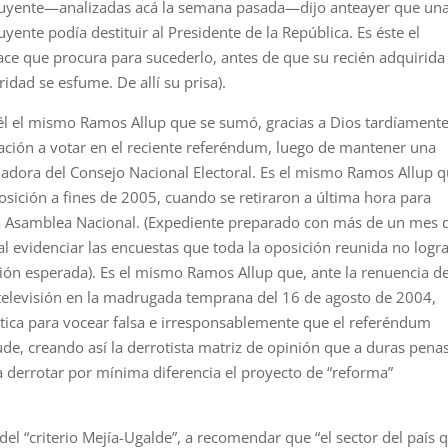
tuyente—analizadas acá la semana pasada—dijo anteayer que un
uyente podía destituir al Presidente de la República. Es éste el
ace que procura para sucederlo, antes de que su recién adquirida
idad se esfume. De allí su prisa).
él el mismo Ramos Allup que se sumó, gracias a Dios tardíamente
tación a votar en el reciente referéndum, luego de mantener una
onadora del Consejo Nacional Electoral. Es el mismo Ramos Allup 
osición a fines de 2005, cuando se retiraron a última hora para
 la Asamblea Nacional. (Expediente preparado con más de un mes 
 evidenciar las encuestas que toda la oposición reunida no logra
ción esperada). Es el mismo Ramos Allup que, ante la renuencia d
televisión en la madrugada temprana del 16 de agosto de 2004,
ica para vocear falsa e irresponsablemente que el referéndum
aude, creando así la derrotista matriz de opinión que a duras pena
 derrotar por mínima diferencia el proyecto de “reforma”
el “criterio Mejía-Ugalde”, a recomendar que “el sector del país 