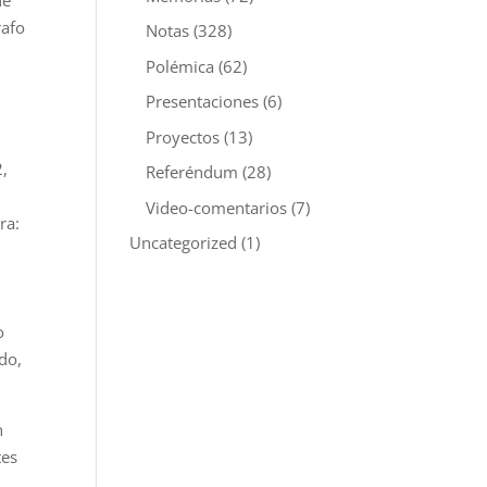
ue
rafo
Notas
(328)
Polémica
(62)
Presentaciones
(6)
Proyectos
(13)
2,
Referéndum
(28)
a
Video-comentarios
(7)
ra:
Uncategorized
(1)
o
do,
n
tes