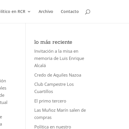
olítico en RCR
Archivo
Contacto
lo más reciente
Invitación a la misa en
memoria de Luis Enrique
Alcalá
Credo de Aquiles Nazoa
ción
Club Campestre Los
bles
Cuartillos
 de
El primo tercero
tual
Las Muñoz Marín salen de
de
compras
ea
Política en nuestro