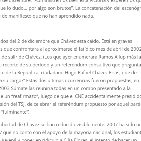
el 3 de diciembre: “Administremos bien esta victoria y esperemos q
que lo dudo… por algo son brutos”. La concatenación del escenóg
e de manifiesto que no han aprendido nada.
ados del 2 de diciembre que Chávez está caído. Está en graves
as que confrontara al aproximarse el fatídico mes de abril de 200
de salir de Chávez. (Los que ayer enumerara Ramos Allup más l
a recorte de su período y un referéndum consultivo que pregunta
ente de la República, ciudadano Hugo Rafael Chávez Frías, que de
 su cargo?” Estas dos últimas ocurrencias fueron propuestas, en
e 2003 Súmate las reuniría todas en un combo presentado a la
de un “reafirmazo”, luego de que el CNE accidentalmente presidid
isión del TSJ, de celebrar el referéndum propuesto por aquel parti
 “fulminante”).
 libertad de Chávez se han reducido visiblemente. 2007 ha sido u
 que no contó con el apoyo de la mayoría nacional, los estudian
juvenil y poner en ridículo a Cilia Flores, el intento de hacer un