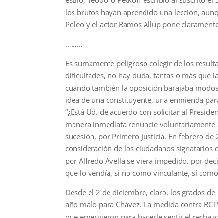
estilo, Teodoro Petkoff escribió al suscrito 
los brutos hayan aprendido una lección, aun
Poleo y el actor Ramos Allup pone clarament
………
Es sumamente peligroso colegir de los result
dificultades, no hay duda, tantas o más que l
cuando también la oposición barajaba modos 
idea de una constituyente, una enmienda par
“¿Está Ud. de acuerdo con solicitar al Presid
manera inmediata renuncie voluntariamente a
sucesión, por Primero Justicia. En febrero d
consideración de los ciudadanos signatarios 
por Alfredo Avella se viera impedido, por dec
que lo vendía, si no como vinculante, sí como
Desde el 2 de diciembre, claro, los grados de
año malo para Chávez. La medida contra RCTV
que emergieron para hacerle sentir el rechazo 