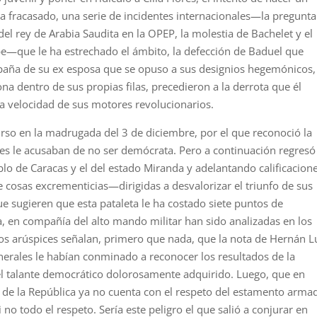
ha fracasado, una serie de incidentes internacionales—la pregunta
del rey de Arabia Saudita en la OPEP, la molestia de Bachelet y el
be—que le ha estrechado el ámbito, la defección de Baduel que
ampaña de su ex esposa que se opuso a sus designios hegemónicos,
ona dentro de sus propias filas, precedieron a la derrota que él
a velocidad de sus motores revolucionarios.
curso en la madrugada del 3 de diciembre, por el que reconoció la
nes le acusaban de no ser demócrata. Pero a continuación regresó
o de Caracas y el del estado Miranda y adelantando calificacion
 cosas excrementicias—dirigidas a desvalorizar el triunfo de sus
e sugieren que esta pataleta le ha costado siete puntos de
a, en compañía del alto mando militar han sido analizadas en los
Los arúspices señalan, primero que nada, que la nota de Hernán 
nerales le habían conminado a reconocer los resultados de la
el talante democrático dolorosamente adquirido. Luego, que en
 de la República ya no cuenta con el respeto del estamento arma
 no todo el respeto. Sería este peligro el que salió a conjurar en