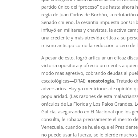
partido único del “proceso” que hasta ahora 
regia de Juan Carlos de Borbón, la refutación 
Senado chileno, la cesantía impuesta por Uri
influyó en militares y chavistas, la activa c
una creciente y más atrevida crítica a su pers
mismo anticipó como la reducción a cero de l
A pesar de esto, logró articular un eficaz dis
victoria opositora y ofreció un mentís a quie
modo más agresivo, cobrando deudas al puebl
escatológicas—DRAE:
escatología.
Tratado de
adversarios. Hay ya mediciones de opinión qu
popularidad. (Las razones de esta malacrianz
oráculos de La Florida y Los Palos Grandes. 
Galicia, asegurando en El Nacional que los ge
consulta, le robaba precisamente el mérito d
Venezuela, cuando se huele que el Presidente
no puede usar la fuerza, se le pierde mucho si