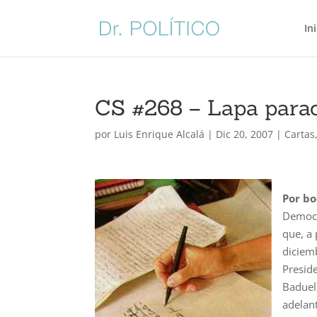
In
CS #268 – Lapa parac
por
Luis Enrique Alcalá
|
Dic 20, 2007
|
Cartas
Por bo
Democr
que, a 
diciem
Preside
Baduel
adelant