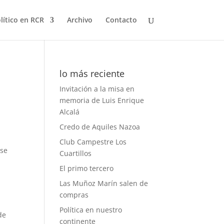
olítico en RCR
Archivo
Contacto
lo más reciente
Invitación a la misa en
memoria de Luis Enrique
Alcalá
Credo de Aquiles Nazoa
Club Campestre Los
 se
Cuartillos
e
El primo tercero
n
Las Muñoz Marín salen de
compras
Política en nuestro
de
continente