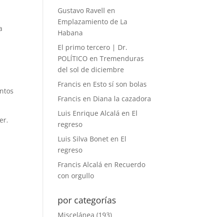
Gustavo Ravell
en
Emplazamiento de La
a
Habana
El primo tercero | Dr.
POLÍTICO
en
Tremenduras
del sol de diciembre
Francis
en
Esto sí son bolas
entos
Francis
en
Diana la cazadora
Luis Enrique Alcalá
en
El
er.
regreso
Luis Silva Bonet
en
El
regreso
Francis Alcalá
en
Recuerdo
con orgullo
por categorías
Miscelánea
(193)