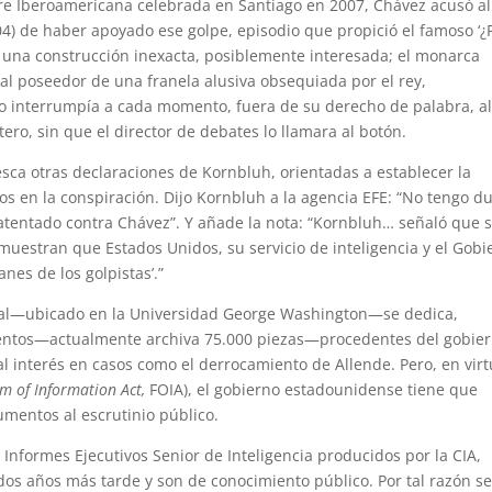
mbre Iberoamericana celebrada en Santiago en 2007, Chávez acusó al
4) de haber apoyado ese golpe, episodio que propició el famoso ‘¿
 es una construcción inexacta, posiblemente interesada; el monarca
ual poseedor de una franela alusiva obsequiada por el rey,
o interrumpía a cada momento, fuera de su derecho de palabra, a
ero, sin que el director de debates lo llamara al botón.
fresca otras declaraciones de Kornbluh, orientadas a establecer la
os en la conspiración. Dijo Kornbluh a la agencia EFE: “No tengo d
atentado contra Chávez”. Y añade la nota: “Kornbluh… señaló que 
uestran que Estados Unidos, su servicio de inteligencia y el Gobi
nes de los golpistas’.”
nal—ubicado en la Universidad George Washington—se dedica,
entos—actualmente archiva 75.000 piezas—procedentes del gobie
l interés en casos como el derrocamiento de Allende. Pero, en vir
m of Information Act,
FOIA), el gobierno estadounidense tiene que
entos al escrutinio público.
s Informes Ejecutivos Senior de Inteligencia producidos por la CIA,
dos años más tarde y son de conocimiento público. Por tal razón s