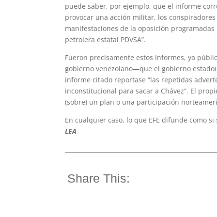
puede saber, por ejemplo, que el informe corre
provocar una acción militar, los conspiradores
manifestaciones de la oposición programadas 
petrolera estatal PDVSA”.
Fueron precisamente estos informes, ya públi
gobierno venezolano—que el gobierno estadou
informe citado reportase “las repetidas adver
inconstitucional para sacar a Chávez”. El pro
(sobre) un plan o una participación norteameri
En cualquier caso, lo que EFE difunde como si s
LEA
____________________________________________________
Share This: