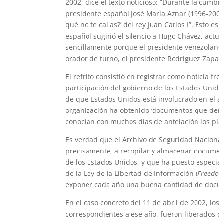
2002, dice el texto noticioso: “Durante la cu
presidente español José María Aznar (1996-200
qué no te callas?’ del rey Juan Carlos I”. Esto
español sugirió el silencio a Hugo Chávez, act
sencillamente porque el presidente venezolan
orador de turno, el presidente Rodríguez Zapat
El refrito consistió en registrar como noticia 
participación del gobierno de los Estados Unid
de que Estados Unidos está involucrado en el 
organización ha obtenido ‘documentos que dem
conocían con muchos días de antelación los pla
Es verdad que el Archivo de Seguridad Nacio
precisamente, a recopilar y almacenar docum
de los Estados Unidos, y que ha puesto especia
de la Ley de la Libertad de Información (
Freedo
exponer cada año una buena cantidad de docum
En el caso concreto del 11 de abril de 2002, lo
correspondientes a ese año, fueron liberados 