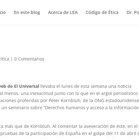
icio
En este blog
Acerca de LEA
Código de Ética
Dr. P
lítica
|
0 Comentarios
 web de El Universal
llevaba el lunes de esta semana una noticia
al menos, una inexactitud junto con lo que en el argot periodístico
laraciones proferidas por Peter Kornbluh, de la ONG estadounidens
e un seminario sobre “Derechos humanos y acceso a la informació
ica más que de Kornbluh. Al comentar la aseveración de éste, en el
pruebas de la participación de España en el golpe del 11 de abril 