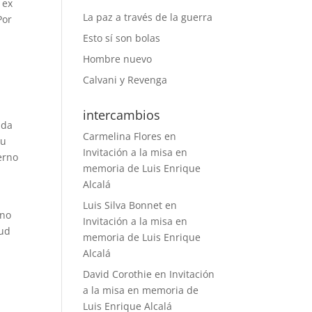
 ex
La paz a través de la guerra
Por
Esto sí son bolas
Hombre nuevo
l
Calvani y Revenga
intercambios
uda
Carmelina Flores
en
su
Invitación a la misa en
erno
memoria de Luis Enrique
Alcalá
Luis Silva Bonnet
en
rno
Invitación a la misa en
tud
memoria de Luis Enrique
Alcalá
David Corothie
en
Invitación
a la misa en memoria de
e
Luis Enrique Alcalá