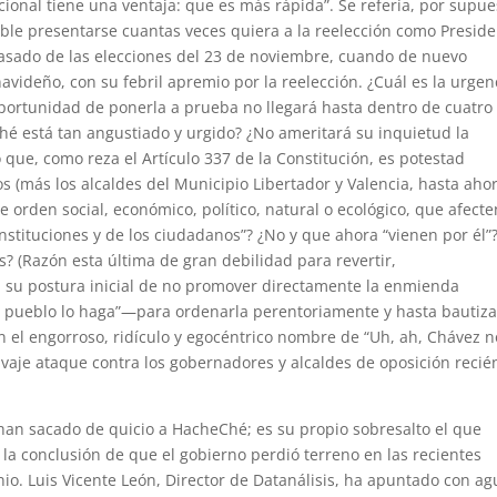
ional tiene una ventaja: que es más rápida”. Se refería, por supue
ble presentarse cuantas veces quiera a la reelección como Presid
pasado de las elecciones del 23 de noviembre, cuando de nuevo
navideño, con su febril apremio por la reelección. ¿Cuál es la urgen
oportunidad de ponerla a prueba no llegará hasta dentro de cuatro
é está tan angustiado y urgido? ¿No ameritará su inquietud la
que, como reza el Artículo 337 de la Constitución, es potestad
os (más los alcaldes del Municipio Libertador y Valencia, hasta ahor
 orden social, económico, político, natural o ecológico, que afecte
nstituciones y de los ciudadanos”? ¿No y que ahora “vienen por él”
s? (Razón esta última de gran debilidad para revertir,
 su postura inicial de no promover directamente la enmienda
 pueblo lo haga”—para ordenarla perentoriamente y hasta bautiza
l engorroso, ridículo y egocéntrico nombre de “Uh, ah, Chávez n
alvaje ataque contra los gobernadores y alcaldes de oposición recié
 han sacado de quicio a HacheChé; es su propio sobresalto el que
 la conclusión de que el gobierno perdió terreno en las recientes
nio. Luis Vicente León, Director de Datanálisis, ha apuntado con a