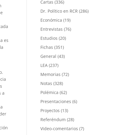
Cartas
(336)
n
Dr. Político en RCR
(286)
de
Económica
(19)
azada
Entrevistas
(76)
Estudios
(20)
da es
la
Fichas
(351)
General
(43)
LEA
(237)
o.
Memorias
(72)
cia
Notas
(328)
es
Polémica
(62)
s a
Presentaciones
(6)
la
Proyectos
(13)
oder
Referéndum
(28)
ción
Video-comentarios
(7)