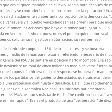
o que era él quien mandaba en el PSUV. Media hora después de e
tradecía y se contradecía a sí mismo, al ordenar la operación “Uh, 
a desfachatadamente su aberrante concepción de la democracia: “
o de Venezuela y al pueblo venezolano [en ese orden] para que inic
ra que tomen las acciones que haya que tomar para lograrlo. Sí lo
a en Venezuela”. Ahora, pues, no es el pueblo quien autoriza al
emos solicitar su majestuosa autorización, su real permiso.
ta de la iniciativa popular—15% de los electores—y se buscaría
ones y medio de firmas para forzar el referéndum necesario de mo
irigencia del PSUV se sintiera en posición harto incómoda. Ella sab
 de noviembre un total de cinco millones y medio de votos fueron h
n que la oposición hiciera nada al respecto, se hubiera formado u
a entre los partidarios del gobierno demasiados que quisieran dejar
yo a una pretensión continuista y dinástica. De allí que rápidament
s sigüises de la Asamblea Nacional. “La iniciativa parlamentaria
ocero del PSUV. Minutos más tarde HacheChé confirmó la cosa: “La v
e es más rápida”. Ése es el producto de una “deliberación” de diez