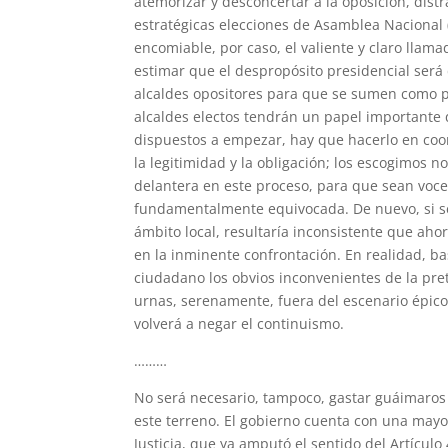
atemorizar y desconcertar a la oposición, dist
estratégicas elecciones de Asamblea Nacional 
encomiable, por caso, el valiente y claro llama
estimar que el despropósito presidencial será
alcaldes opositores para que se sumen como pr
alcaldes electos tendrán un papel importante q
dispuestos a empezar, hay que hacerlo en coo
la legitimidad y la obligación; los escogimos 
delantera en este proceso, para que sean voce
fundamentalmente equivocada. De nuevo, si se
ámbito local, resultaría inconsistente que ah
en la inminente confrontación. En realidad, b
ciudadano los obvios inconvenientes de la pre
urnas, serenamente, fuera del escenario épico
volverá a negar el continuismo.
………
No será necesario, tampoco, gastar guáimaros 
este terreno. El gobierno cuenta con una mayo
Justicia, que ya amputó el sentido del Artículo