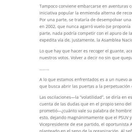
Tampoco conviene embarcarse en aventuras co
iniciativa popular la enmienda alterna de recor
Por una parte, se trataría de desempolvar una i
en 2002, que nunca agarró vuelo (se proponía 
parte, nada podría competir con el apuro de 
expedita vía de, justamente, la Asamblea Naci
Lo que hay que hacer es recoger el guante, ace
nuestros votos. Volver a decir no sin que que
………
A lo que estamos enfrentados es a un nuevo act
que busca abrir las puertas a la perpetuación 
Las oscilaciones—la “volatilidad”, se diría en
cuenta de las dudas que en el propio seno de
prometió—¿cuánto vale su palabra de hombre?
esto, dejando magnánimamente que el PSUV y e
Vicepresidente de ese partido, el oportunista 
planteado en el seno de la organización. Al se