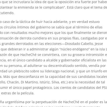
a que se incrustara la idea de que la oposición era fuerte por habe
plantear la enmienda se le complicaban”. Está claro que el tema de
cutiendo.
ro caso de la táctica de huir hacia adelante, y en verdad estuvo
os círculos íntimos del gobierno se sabía que al término de ellas
do con resultados mucho mejores que los que finalmente se dieron
nsación de derrota cundiera en sus propias filas, castigadas por e
os grandes derrotados en las elecciones—Diosdado Cabello, Jesse
 que debieran ir a administrar algún “núcleo endógeno” en la isla 
razón de que HacheChé se convirtiera, con su grosera intromisión 
ia, en el único candidato a alcalde y gobernador oficialista en las
en su persona, al adulterar su descentralizado sentido, vendía por
rdad un plebiscito sobre su liderazgo nacional, y que un triunfo e
sta. Más que desconfianza en la capacidad de sus candidatos locale
lo, Chacón, Di Martino, Istúriz, Silva, etc.) era la necesidad de tal
asumir el único papel protagónico. Los cientos de candidatos del PS
 extras de la película.
ña urgentísima por la perpetuación de HacheChé en el poder es l