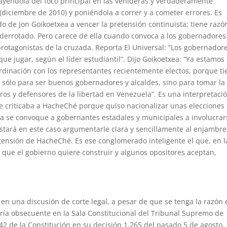
rayéndola del foco principal en las venideras y verdaderamente
(diciembre de 2010) y poniéndola a correr y a cometer errores. Es
do de Jon Goikoetxea a vencer la pretensión continuista; tiene razó
 derrotado. Pero carece de ella cuando convoca a los gobernadores
otagonistas de la cruzada. Reporta El Universal: “Los gobernadore
ue jugar, según el líder estudiantil”. Dijo Goikoetxea: “Ya estamos
rdinación con los representantes recientemente electos, porque t
no sólo para ser buenos gobernadores y alcaldes, sino para tomar la
ros y defensores de la libertad en Venezuela”. Es una interpretaci
 criticaba a HacheChé porque quiso nacionalizar unas elecciones
ora se convoque a gobernantes estadales y municipales a involucrar
astará en este caso argumentarle clara y sencillamente al enjambre
tensión de HacheChé. Es ese conglomerado inteligente el que, en l
 que el gobierno quiere construir y algunos opositores aceptan,
en una discusión de corte legal, a pesar de que se tenga la razón 
ría obsecuente en la Sala Constitucional del Tribunal Supremo de
 42 de la Constitución en su decisión 1.265 del pasado 5 de agosto,