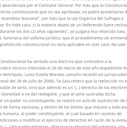
nal abanderada por el Contralor General. Por más que la Constitució
 reforma constitucional que no sea aprobada, no podrá presentarse 
 Asamblea Nacional”, por más que la Ley Orgánica del Sufragio y
 que “En todo caso, si la materia objeto de un Referendo fuere rech
urante los dos (2) años siguientes”, ya juzgará esa retorcida Sala,
, luminaria del sofisma jurídico, que el procedimiento de enmien
 prohibición constitucional no sería aplicable en este caso. No vale 
 Constitucional ha sentado una doctrina que contradice a la
r sobre recurso intentado el 26 de marzo de este año (expediente N
ck Henríquez, Luisa Estella Morales Lamuño recordó así jurispruden
onal del 28 de julio de 2006): “la Sala reitera que la reelección no 
asible de serlo, sino que además es un ‘(…) derecho de los electore
 idoneidad o no del reelegible, y que al serle sustraída dicha
r un poder no constituyente, se realizó un acto de sustracción de 
 de forma exclusiva, y dentro de los límites que impone a todo p
a humana, al poder constituyente, el cual basado en razones de
diciones o modificar el ejercicio de derechos en razón de la evolu
l. (…) No puede entonces, alterarse la voluntad del soberano, por