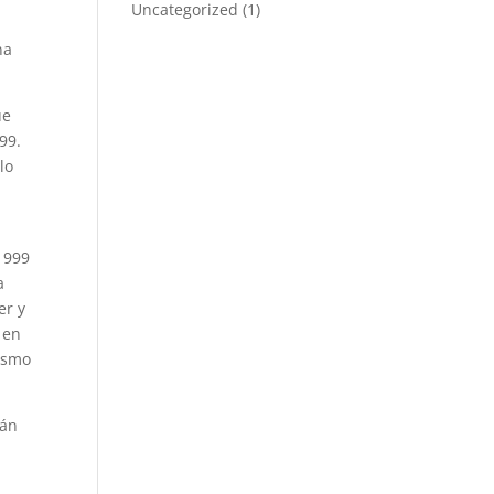
Uncategorized
(1)
na
ue
99.
lo
1999
a
er y
 en
jismo
rán