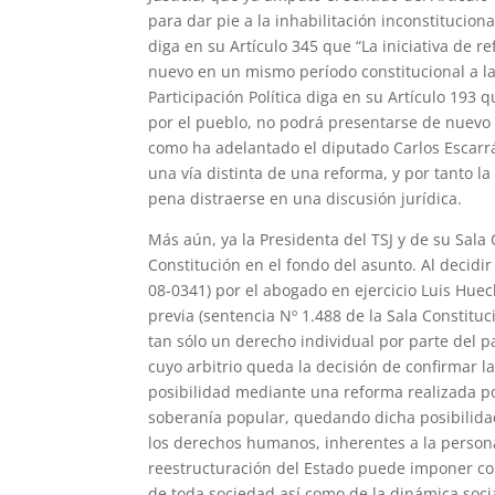
para dar pie a la inhabilitación inconstitucio
diga en su Artículo 345 que “La iniciativa de
nuevo en un mismo período constitucional a la
Participación Política diga en su Artículo 193
por el pueblo, no podrá presentarse de nuevo d
como ha adelantado el diputado Carlos Escarrá
una vía distinta de una reforma, y por tanto la
pena distraerse en una discusión jurídica.
Más aún, ya la Presidenta del TSJ y de su Sala
Constitución en el fondo del asunto. Al decidi
08-0341) por el abogado en ejercicio Luis Hue
previa (sentencia Nº 1.488 de la Sala Constituci
tan sólo un derecho individual por parte del p
cuyo arbitrio queda la decisión de confirmar la
posibilidad mediante una reforma realizada po
soberanía popular, quedando dicha posibilidad
los derechos humanos, inherentes a la person
reestructuración del Estado puede imponer con
de toda sociedad así como de la dinámica socia