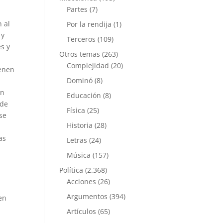
Partes
(7)
n al
Por la rendija
(1)
 y
Terceros
(109)
s y
Otros temas
(263)
Complejidad
(20)
ienen
Dominó
(8)
ón
Educación
(8)
 de
Física
(25)
se
Historia
(28)
as
Letras
(24)
Música
(157)
Política
(2.368)
Acciones
(26)
Argumentos
(394)
en
Artículos
(65)