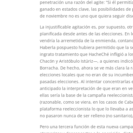
penetración una razón del agite: “Si él permití
ganado en estados clave, las posibilidades de 
de noviembre no es uno que quiera seguir dis
La injustificable agitación es, por supuesto, ot
planificada desde antes de las elecciones. En l
vendría la arremetida de la enmienda, contan
Haberla pospuesto hubiera permitido que la se
ingrato tratamiento que HacheChé infligió a l
Chacón y Aristóbulo Istúriz—, a quienes indicó
Borracha. De hecho, ahora se ve más clara la 
elecciones locales que no eran de su incumbenc
pasadas elecciones. Al intentar concentrarlas 
anticipado la interpretación de que eran en ve
ellas sería la base de la campaña reeleccioni
(razonable, como se viera, en los casos de Cabel
plataforma reeleccionista lo que lo llevaba a 
no pasaron nunca de ser relleno (no sanitario),
Pero una tercera función de esta nueva campa