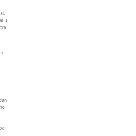
r
al.
lli)
tra
on
,
 dan
smo
aba
n