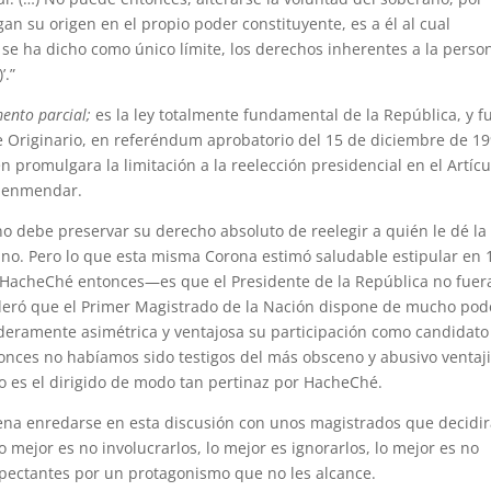
n su origen en el propio poder constituyente, es a él al cual
se ha dicho como único límite, los derechos inherentes a la perso
’.”
mento parcial;
es la ley totalmente fundamental de la República, y f
e Originario, en referéndum aprobatorio del 15 de diciembre de 19
n promulgara la limitación a la reelección presidencial en el Artícu
e enmendar.
o debe preservar su derecho absoluto de reelegir a quién le dé la
ano. Pero lo que esta misma Corona estimó saludable estipular en 
 HacheChé entonces—es que el Presidente de la República no fuer
deró que el Primer Magistrado de la Nación dispone de mucho pod
eramente asimétrica y ventajosa su participación como candidato
tonces no habíamos sido testigos del más obsceno y abusivo venta
o es el dirigido de modo tan pertinaz por HacheChé.
a pena enredarse en esta discusión con unos magistrados que decidi
mejor es no involucrarlos, lo mejor es ignorarlos, lo mejor es no
xpectantes por un protagonismo que no les alcance.