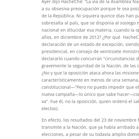
Ayer dijo HacheChé: “La vía de la Asamblea Nac
a su obsesiva preocupación porque le sea posi
de la República. Ni siquiera quince días han 
sobresalta al país, que se disponía al sosiego 
nacional en dilucidar esa materia, cuando la 
años, en diciembre de 2012? ¿Por qué HacheCh
declaración de un estado de excepción, siendo 
presidencial, en consejo de veintisiete ministr
declararlo cuando concurran “circunstancias de
gravemente la seguridad de la Nación, de las i
¿No y que la oposición ataca ahora las misione
característicamente en menos de una semana,
constitucional—“Pero no puedo impedir que el
nueva campaña—lo único que sabe hacer—con e
va”. Fue él, no la oposición, quien ordenó el s
electos).
En efecto, los resultados del 23 de noviembre
transmite a la Nación, que ya había arribado a
elecciones, a pesar de su todavía amplio domi