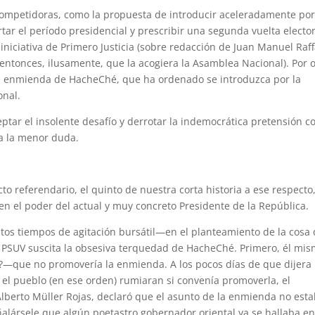
mpetidoras, como la propuesta de introducir aceleradamente po
tar el período presidencial y prescribir una segunda vuelta elector
niciativa de Primero Justicia (sobre redacción de Juan Manuel Raffa
entonces, ilusamente, que la acogiera la Asamblea Nacional). Por o
la enmienda de HacheChé, que ha ordenado se introduzca por la
onal.
ptar el insolente desafío y derrotar la indemocrática pretensión c
pa la menor duda.
o referendario, el quinto de nuestra corta historia a ese respecto
en el poder del actual y muy concreto Presidente de la República.
 estos tiempos de agitación bursátil—en el planteamiento de la cosa
l PSUV suscita la obsesiva terquedad de HacheChé. Primero, él mi
—que no promovería la enmienda. A los pocos días de que dijera
l pueblo (en ese orden) rumiaran si convenía promoverla, el
Alberto Müller Rojas, declaró que el asunto de la enmienda no est
ñalársele que algún poetastro gobernador oriental ya se hallaba e