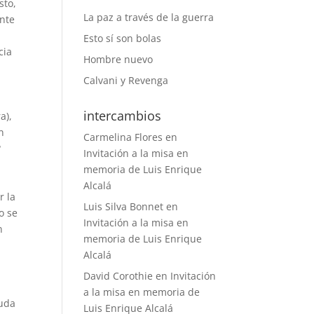
sto,
La paz a través de la guerra
ente
Esto sí son bolas
cia
Hombre nuevo
Calvani y Revenga
intercambios
a),
n
Carmelina Flores
en
?
Invitación a la misa en
memoria de Luis Enrique
Alcalá
r la
Luis Silva Bonnet
en
o se
Invitación a la misa en
n
memoria de Luis Enrique
Alcalá
David Corothie
en
Invitación
a la misa en memoria de
guda
Luis Enrique Alcalá