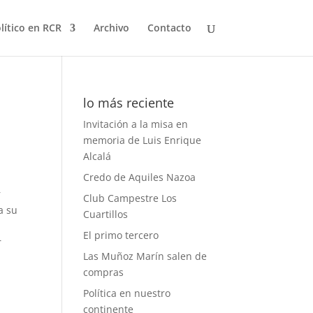
olítico en RCR
Archivo
Contacto
lo más reciente
Invitación a la misa en
memoria de Luis Enrique
Alcalá
Credo de Aquiles Nazoa
r
Club Campestre Los
a su
Cuartillos
El primo tercero
r
Las Muñoz Marín salen de
compras
Política en nuestro
continente