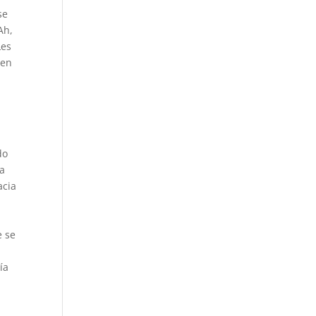
se
Ah,
Les
ien
do
ía
acia
n
e se
ía