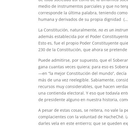
medio de instrumentos parciales y que no tenga
corresponde la última palabra, teniendo como 
humana y derivados de su propia dignidad (…)
La Constitución, naturalmente,
no es un instru
además establecida por el Poder Constituyent
Esto es, fue el propio Poder Constituyente quie
230 de la Constitución, que ahora se pretend
Puede admitirse, por supuesto, que el Soberan
gana cuantas veces quiera; para eso es Sober
—en “la mejor Constitución del mundo”, decía
más de una vez reelegible. Sabiamente, consi
recursos muy considerables, que hacen verdad
una contienda electoral. Y eso que todavía en
de presidente alguno en nuestra historia, com
A pesar de estas cosas, se reitera, no vale l
complacientes con la voluntad de HacheChé. Lo 
darles vela en este entierro; que se queden e