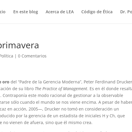
icio
En este blog
Acerca de LEA
Código de Ética
Dr. P
 primavera
Política
|
0 Comentarios
e oro
del “Padre de la Gerencia Moderna”, Peter Ferdinand Drucke
icación de su libro
The Practice of Management
. Es en él donde resalt
s. Contraponía este modo racional de gestionar a la observable
orzarse sólo cuando el mundo se nos viene encima. A pesar de habe
eficaz en acción, 2005—, Drucker no tomó en consideración un
ducido por la gerencia de un estadista de iniciales H y Ch, que
que no vienen de afuera, sino que él mismo crea.