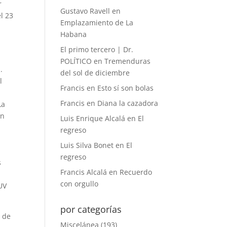
r
Gustavo Ravell
en
l 23
Emplazamiento de La
Habana
El primo tercero | Dr.
POLÍTICO
en
Tremenduras
.
del sol de diciembre
l
Francis
en
Esto sí son bolas
Francis
en
Diana la cazadora
La
en
Luis Enrique Alcalá
en
El
regreso
Luis Silva Bonet
en
El
n
regreso
s
Francis Alcalá
en
Recuerdo
con orgullo
UV
por categorías
a de
Miscelánea
(193)