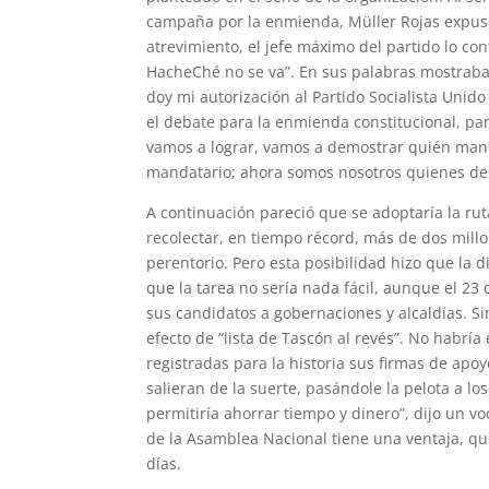
campaña por la enmienda, Müller Rojas expus
atrevimiento, el jefe máximo del partido lo con
HacheChé no se va”. En sus palabras mostrab
doy mi autorización al Partido Socialista Unid
el debate para la enmienda constitucional, pa
vamos a lograr, vamos a demostrar quién mand
mandatario; ahora somos nosotros quienes deb
A continuación pareció que se adoptaría la ru
recolectar, en tiempo récord, más de dos mill
perentorio. Pero esta posibilidad hizo que la d
que la tarea no sería nada fácil, aunque el 23
sus candidatos a gobernaciones y alcaldías. Si
efecto de “lista de Tascón al revés”. No habrí
registradas para la historia sus firmas de apo
salieran de la suerte, pasándole la pelota a lo
permitiría ahorrar tiempo y dinero”, dijo un v
de la Asamblea Nacional tiene una ventaja, qu
días.