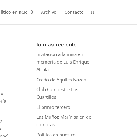
olítico en RCR
Archivo
Contacto
lo más reciente
Invitación a la misa en
memoria de Luis Enrique
Alcalá
Credo de Aquiles Nazoa
a
Club Campestre Los
 o
Cuartillos
ría
El primo tercero
:
Las Muñoz Marín salen de
a
compras
n
Política en nuestro
idad