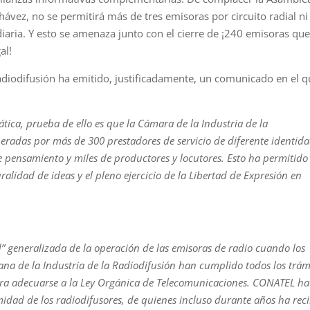
hávez, no se permitirá más de tres emisoras por circuito radial ni
aria. Y esto se amenaza junto con el cierre de ¡240 emisoras qu
al!
adiodifusión ha emitido, justificadamente, un comunicado en el 
tica, prueba de ello es que la Cámara de la Industria de la
peradas por más de 300 prestadores de servicio de diferente identida
de pensamiento y miles de productores y locutores. Esto ha permitido
uralidad de ideas y el pleno ejercicio de la Libertad de Expresión en
 generalizada de la operación de las emisoras de radio cuando los
na de la Industria de la Radiodifusión han cumplido todos los trám
ara adecuarse a la Ley Orgánica de Telecomunicaciones. CONATEL ha
timidad de los radiodifusores, de quienes incluso durante años ha rec