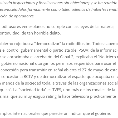
lizado inspecciones y fiscalizaciones sin objeciones; y se ha reunido
s reconociéndolos formalmente como tales, además de haberles remit
ción de operadores.
adiodifusores venezolanos no cumple con las leyes de la materia,
ntinuidad, de tan horrible delito.
gobierno rojo busca “democratizar” la radiodifusión. Todos sabem
 el control gubernamental o partidista (del PSUV) de la informac
se aproximaba el arrebatón del Canal 2, explicaba el “Noticiero 
el gobierno nacional otorgar los permisos requeridos para usar el
a concesión para transmitir en señal abierta el 27 de mayo de este
 concesión a RCTV y de democratizar el espacio que ocupaba en 
 manos de la sociedad toda, a través de las organizaciones social
ico”. La “sociedad toda” es TVES, uno más de los canales de la
s mal que su muy exiguo rating la hace televisora prácticamente
mplos internacionales que parecieran indicar que el gobierno