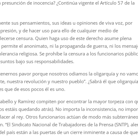
a presunción de inocencia? ¿Continúa vigente el Artículo 57 de la
ente sus pensamientos, sus ideas u opiniones de viva voz, por
xpresión, y de hacer uso para ello de cualquier medio de
blecerse censura. Quien haga uso de este derecho asume plena
 permite el anonimato, ni la propaganda de guerra, ni los mensaj
lerancia religiosa. Se prohíbe la censura a los funcionarios públi
asuntos bajo sus responsabilidades.
 tenernos pavor porque nosotros odiamos la oligarquía y no vam
e, nuestra revolución y nuestro pueblo”. ¿Sabrá él que oligarquí
 es que de esos pocos él es uno.
bello y Ramírez compiten por encontrar la mayor torpeza con q
, os estáis quedando atrás). No importa la inconsistencia, no impor
placer al rey. Otros funcionarios actúan de modo más subterráne
n. “El Sindicato Nacional de Trabajadores de la Prensa (SNTP), ale
el país están a las puertas de un cierre inminente a causa de que