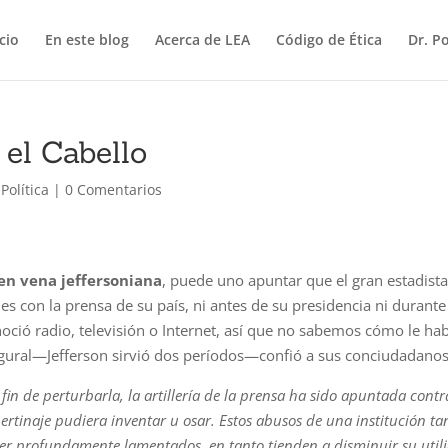
icio
En este blog
Acerca de LEA
Código de Ética
Dr. P
el Cabello
,
Política
|
0 Comentarios
en vena jeffersoniana
, puede uno apuntar que el gran estadist
 con la prensa de su país, ni antes de su presidencia ni durante
oció radio, televisión o Internet, así que no sabemos cómo le hab
ugural—Jefferson sirvió dos períodos—confió a sus conciudadanos
fin de perturbarla, la artillería de la prensa ha sido apuntada contr
ertinaje pudiera inventar u osar. Estos abusos de una institución ta
 ser profundamente lamentados, en tanto tienden a disminuir su util