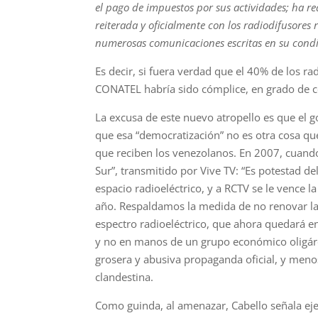
el pago de impuestos por sus actividades; ha rea
reiterada y oficialmente con los radiodifusore
numerosas comunicaciones escritas en su condi
Es decir, si fuera verdad que el 40% de los r
CONATEL habría sido cómplice, en grado de co
La excusa de este nuevo atropello es que el 
que esa “democratización” no es otra cosa que
que reciben los venezolanos. En 2007, cuando 
Sur”, transmitido por Vive TV: “Es potestad d
espacio radioeléctrico, y a RCTV se le vence l
año. Respaldamos la medida de no renovar la
espectro radioeléctrico, que ahora quedará en
y no en manos de un grupo económico oligárqu
grosera y abusiva propaganda oficial, y meno
clandestina.
Como guinda, al amenazar, Cabello señala eje