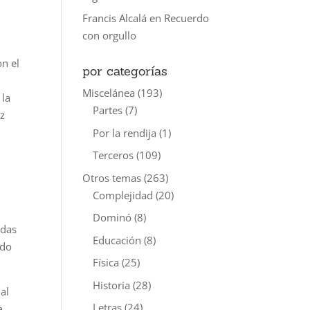
Francis Alcalá
en
Recuerdo
con orgullo
on el
por categorías
Miscelánea
(193)
 la
Partes
(7)
ez
Por la rendija
(1)
Terceros
(109)
Otros temas
(263)
Complejidad
(20)
Dominó
(8)
adas
Educación
(8)
odo
Física
(25)
Historia
(28)
al
Letras
(24)
a