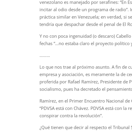
venezolano es manejado por serafines: “En E
incitar al odio desde un programa de radio”.
práctica similar en Venezuela; en verdad, si 
tendría que despachar desde el penal de El Ro
Y no con poca ingenuidad (o descaro) Cabello 
fechas “…no estaba claro el proyecto político
………
Lo que nos trae al próximo asunto. A fin de c
empresa y asociación, es meramente la de cer
proferida por Rafael Ramírez, Presidente de 
socialismo, pues ha decretado el pensamiento
Ramírez, en el Primer Encuentro Nacional de C
“PDVSA está con Chávez. PDVSA está con la r
conspirar contra la revolución”.
¿Qué tienen que decir al respecto el Tribunal 