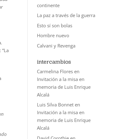
continente
or
La paz a través de la guerra
Esto sí son bolas
Hombre nuevo
a.
Calvani y Revenga
: “La
intercambios
Carmelina Flores
en
a
Invitación a la misa en
memoria de Luis Enrique
Alcalá
Luis Silva Bonnet
en
Invitación a la misa en
un
memoria de Luis Enrique
Alcalá
ando
David Corothie
en