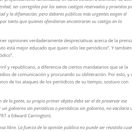
erdad, ser corregidos por los sanos castigos reservados y provistos p
sedad y la difamación; pero deberes públicos más urgentes exigen el
ó por tanto que quienes ofendieron encontraran su castigo en la
tener opiniones verdaderamente despreciativas acerca de la prens
uto está mejor educado que quien sólo lee periódicos”. Y también
ódico”.
il y republicano, a diferencia de ciertos mandatarios que se la
edios de comunicación y procurando su obliteración. Por esto, y 
nco de los ataques de los periódicos de su tiempo, sostuvo con
n de la gente, su propio primer objeto debe ser el de preservar ese
r un gobierno sin periódicos o periódicos sin gobierno, no vacilaría 
787 a Edward Carrington).
sa libre. La fuerza de la opinión pública no puede ser resistida cu