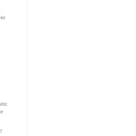
a
vez
itó:
de
?