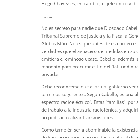
Hugo Chávez es, en cambio, el jefe único y di
………
No es secreto para nadie que Diosdado Cabello
Tribunal Supremo de Justicia y la Fiscalía Gen
Globovisión. No es que antes de esa orden el c
verdad es que el aguacero de medidas en su 
emitiera el ominoso ucase. Cabello, además, 
mandato para procurar el fin del “latifundio 
privadas.
Debe reconocerse que el actual gobierno ven
términos sugerentes. Según Cabello, es una 
espectro radioeléctrico”. Estas “familias”, 
de trabajo a la industria radiofónica, y adqu
no podrían realizar transmisiones.
Como también sería abominable la existencia de
de libre asociación, son producto natural de