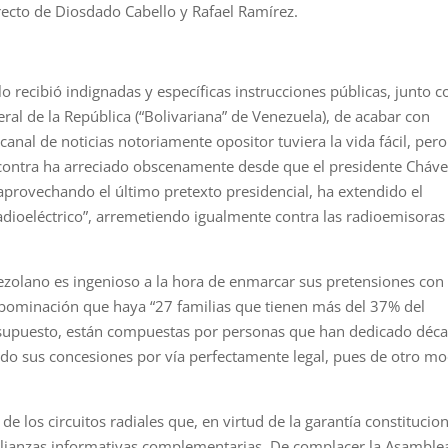
recto de Diosdado Cabello y Rafael Ramírez.
 recibió indignadas y específicas instrucciones públicas, junto c
eral de la República (“Bolivariana” de Venezuela), de acabar con
anal de noticias notoriamente opositor tuviera la vida fácil, pero
contra ha arreciado obscenamente desde que el presidente Cháv
aprovechando el último pretexto presidencial, ha extendido el
radioeléctrico”, arremetiendo igualmente contra las radioemisoras
ezolano es ingenioso a la hora de enmarcar sus pretensiones con
abominación que haya “27 familias que tienen más del 37% del
por supuesto, están compuestas por personas que han dedicado déc
irido sus concesiones por vía perfectamente legal, pues de otro m
 los circuitos radiales que, en virtud de la garantía constitucion
 alianzas informativas complementarias. De complacer la Asamble