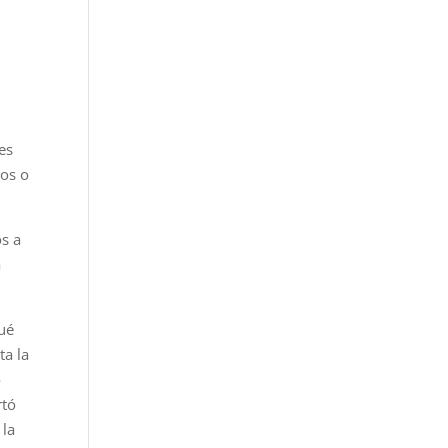
es
cos o
os a
a
ué
ta la
o
rtó
 la