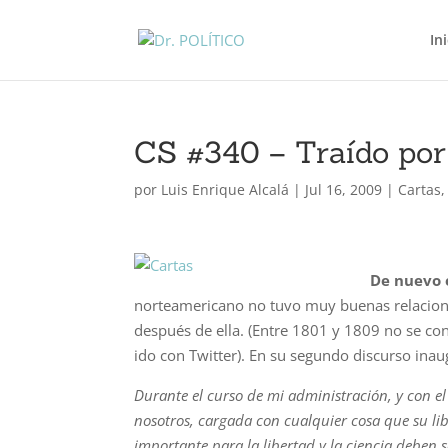
In
CS #340 – Traído por 
por
Luis Enrique Alcalá
|
Jul 16, 2009
|
Cartas
De nuevo 
norteamericano no tuvo muy buenas relaciones
después de ella. (Entre 1801 y 1809 no se con
ido con Twitter). En su segundo discurso ina
Durante el curso de mi administración, y con el 
nosotros, cargada con cualquier cosa que su lib
importante para la libertad y la ciencia deben