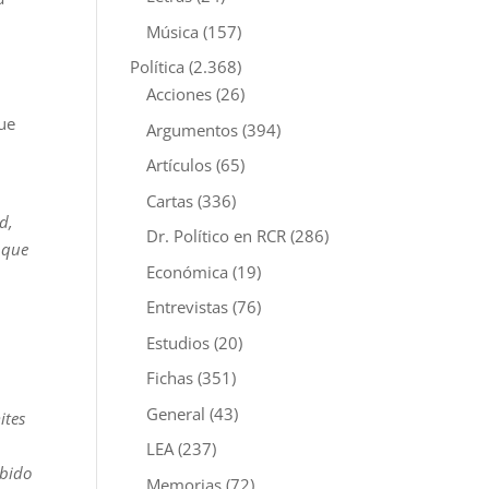
Música
(157)
e
Política
(2.368)
Acciones
(26)
que
Argumentos
(394)
Artículos
(65)
Cartas
(336)
d,
Dr. Político en RCR
(286)
 que
Económica
(19)
Entrevistas
(76)
Estudios
(20)
Fichas
(351)
General
(43)
ites
LEA
(237)
ibido
Memorias
(72)