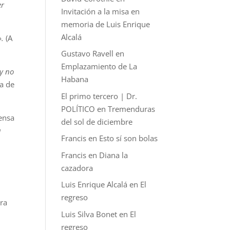
er
Invitación a la misa en
memoria de Luis Enrique
Alcalá
».
(A
Gustavo Ravell
en
Emplazamiento de La
 y no
Habana
a de
El primo tercero | Dr.
POLÍTICO
en
Tremenduras
ensa
del sol de diciembre
a
Francis
en
Esto sí son bolas
Francis
en
Diana la
cazadora
Luis Enrique Alcalá
en
El
regreso
era
Luis Silva Bonet
en
El
regreso