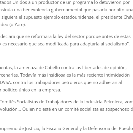
stados Unidos a un productor de un programa lo detuvieron por
 Insinúa una benevolencia gubernamental que pasaría por alto un
se siguiera el supuesto ejemplo estadounidense, el presidente Chá
deo (o Yare).
declara que se reformará la ley del sector porque antes de estas
 y es necesario que sea modificada para adaptarla al socialismo”.
uentas, la amenaza de Cabello contra las libertades de opinión,
cenarlas. Todavía más insidiosa es la más reciente intimidación
PDVSA, contra los trabajadores petroleros que no adhieran al
 político único en la empresa.
omités Socialistas de Trabajadores de la Industria Petrolera, vom
evolución… Quien no esté en un comité socialista es sospechoso 
Supremo de Justicia, la Fiscalía General y la Defensoría del Pueblo