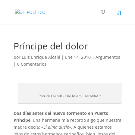
Príncipe del dolor
por
Luis Enrique Alcalá
|
Ene 14, 2010
|
Argumentos
|
0 Comentarios
Patrick Farrell - The Miami Herald/AP
Dos días antes del nuevo tormento en Puerto
Príncipe
, una hermana mía recordó algo que nuestra
madre decía:
«El alma duele».
A quienes estamos
lejos de estos hermanos caribeños, bien ilesos del