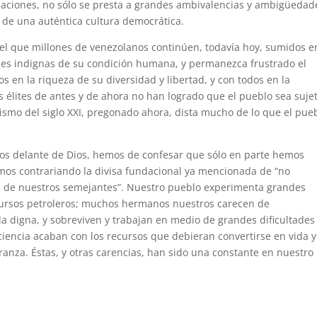
lizaciones, no sólo se presta a grandes ambivalencias y ambigüedad
de una auténtica cultura democrática.
, el que millones de venezolanos continúen, todavía hoy, sumidos e
ales indignas de su condición humana, y permanezca frustrado el
s en la riqueza de su diversidad y libertad, y con todos en la
s élites de antes y de ahora no han logrado que el pueblo sea suje
lismo del siglo XXI, pregonado ahora, dista mucho de lo que el pue
tos delante de Dios, hemos de confesar que sólo en parte hemos
mos contrariando la divisa fundacional ya mencionada de “no
cia de nuestros semejantes”. Nuestro pueblo experimenta grandes
cursos petroleros; muchos hermanos nuestros carecen de
 digna, y sobreviven y trabajan en medio de grandes dificultades
ficiencia acaban con los recursos que debieran convertirse en vida 
anza. Éstas, y otras carencias, han sido una constante en nuestro