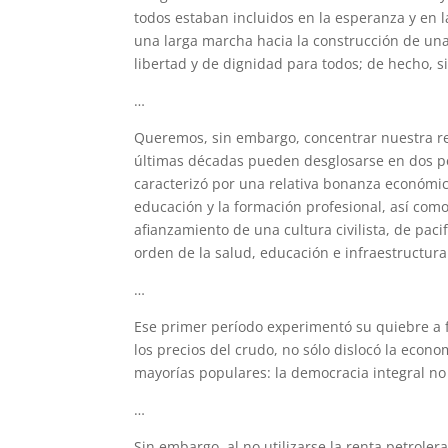
todos estaban incluidos en la esperanza y en
una larga marcha hacia la construcción de una
libertad y de dignidad para todos; de hecho, 
…
Queremos, sin embargo, concentrar nuestra ref
últimas décadas pueden desglosarse en dos per
caracterizó por una relativa bonanza económica,
educación y la formación profesional, así como
afianzamiento de una cultura civilista, de paci
orden de la salud, educación e infraestructura
…
Ese primer período experimentó su quiebre a f
los precios del crudo, no sólo dislocó la econo
mayorías populares: la democracia integral no
…
Sin embargo, al no utilizarse la renta petrole