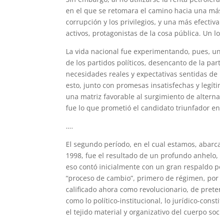
en el que se retomara el camino hacia una más 
corrupción y los privilegios, y una más efecti
activos, protagonistas de la cosa pública. Un l
La vida nacional fue experimentando, pues, un
de los partidos políticos, desencanto de la par
necesidades reales y expectativas sentidas d
esto, junto con promesas insatisfechas y legí
una matriz favorable al surgimiento de altern
fue lo que prometió el candidato triunfador e
….
El segundo período, en el cual estamos, abarca
1998, fue el resultado de un profundo anhelo, 
eso contó inicialmente con un gran respaldo 
“proceso de cambio”, primero de régimen, por 
calificado ahora como revolucionario, de prete
como lo político-institucional, lo jurídico-const
el tejido material y organizativo del cuerpo soc