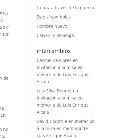
La paz a través de la guerra
artes
Esto sí son bolas
o,
Hombre nuevo
cia a
r sus
Calvani y Revenga
intercambios
Carmelina Flores
en
a
Invitación a la misa en
memoria de Luis Enrique
ún de
Alcalá
Luis Silva Bonnet
en
Invitación a la misa en
memoria de Luis Enrique
ra
Alcalá
 En
David Corothie
en
Invitación
a la misa en memoria de
to no
Luis Enrique Alcalá
ho,