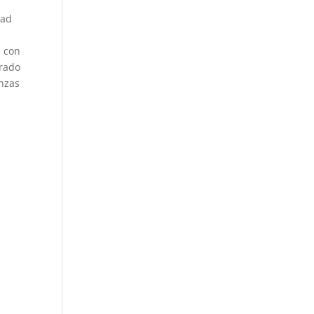
dad
, con
grado
anzas