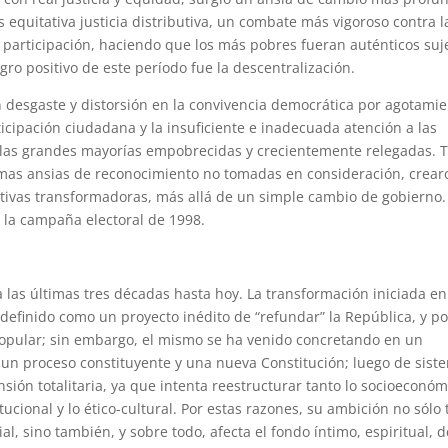
equitativa justicia distributiva, un combate más vigoroso contra l
va participación, haciendo que los más pobres fueran auténticos suj
ogro positivo de este período fue la descentralización.
 desgaste y distorsión en la convivencia democrática por agotami
ticipación ciudadana y la insuficiente e inadecuada atención a las
e las grandes mayorías empobrecidas y crecientemente relegadas. 
timas ansias de reconocimiento no tomadas en consideración, crear
ativas transformadoras, más allá de un simple cambio de gobierno.
n la campaña electoral de 1998.
 las últimas tres décadas hasta hoy. La transformación iniciada en
definido como un proyecto inédito de “refundar” la República, y po
popular; sin embargo, el mismo se ha venido concretando en un
un proceso constituyente y una nueva Constitución; luego de sist
nsión totalitaria, ya que intenta reestructurar tanto lo socioeconóm
itucional y lo ético-cultural. Por estas razones, su ambición no sólo 
ial, sino también, y sobre todo, afecta el fondo íntimo, espiritual, d