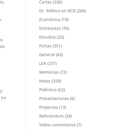
es,
Cartas
(336)
Dr. Político en RCR
(286)
n
Económica
(19)
Entrevistas
(76)
Estudios
(20)
to
Fichas
(351)
blo
General
(43)
LEA
(237)
Memorias
(72)
Notas
(328)
Polémica
(62)
 y
y no
Presentaciones
(6)
Proyectos
(13)
Referéndum
(28)
Video-comentarios
(7)