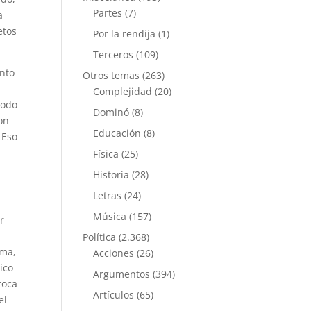
Partes
(7)
a
etos
Por la rendija
(1)
Terceros
(109)
ento
Otros temas
(263)
Complejidad
(20)
Todo
Dominó
(8)
on
Educación
(8)
 Eso
Física
(25)
Historia
(28)
Letras
(24)
Música
(157)
r
Política
(2.368)
ema,
Acciones
(26)
ico
Argumentos
(394)
toca
Artículos
(65)
el