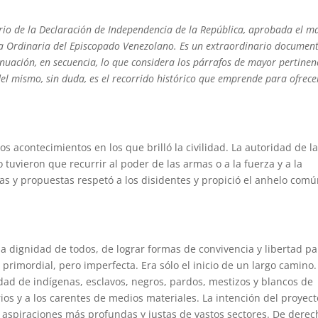
rio
de la Declaración de Independencia de la República, aprobada el m
ia Ordinaria del Episcopado Venezolano
. Es un extraordinario document
nuación, en secuencia, lo que considera los párrafos de mayor pertinen
del mismo, sin duda, es el recorrido histórico que emprende para ofrece
os acontecimientos en los que brilló la civilidad. La autoridad de l
no tuvieron que recurrir al poder de las armas o a la fuerza y a la
eas y propuestas respetó a los disidentes y propició el anhelo com
a dignidad de todos, de lograr formas de convivencia y libertad pa
 primordial, pero imperfecta. Era sólo el inicio de un largo camino.
idad de indígenas, esclavos, negros, pardos, mestizos y blancos de
arios y a los carentes de medios materiales. La intención del proyec
 aspiraciones más profundas y justas de vastos sectores. De derec