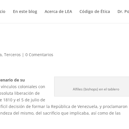
icio
En este blog
Acerca de LEA
Código de Ética
Dr. P
ca
,
Terceros
|
0 Comentarios
tenario de su
 vínculos coloniales con
Alfiles (bishops) en el tablero
soluta liberación de
e 1810 y el 5 de julio de
ifícil decisión de formar la República de Venezuela, y proclamaron
ndeza del mismo, del sacrificio que implicaba, así como de las