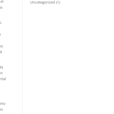
 el
Uncategorized
(1)
as
o
n
os
ad
da
en
ntal
como
es