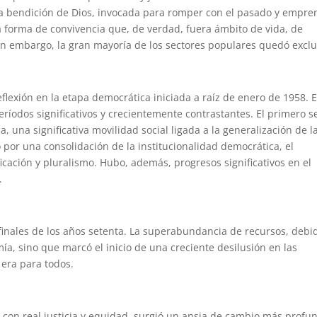
 la bendición de Dios, invocada para romper con el pasado y empre
 forma de convivencia que, de verdad, fuera ámbito de vida, de
sin embargo, la gran mayoría de los sectores populares quedó exclu
lexión en la etapa democrática iniciada a raíz de enero de 1958. E
íodos significativos y crecientemente contrastantes. El primero s
 una significativa movilidad social ligada a la generalización de l
 por una consolidación de la institucionalidad democrática, el
ficación y pluralismo. Hubo, además, progresos significativos en el
.
inales de los años setenta. La superabundancia de recursos, debi
mía, sino que marcó el inicio de una creciente desilusión en las
 era para todos.
ra con real justicia y equidad, surgió un ansia de cambio más profu