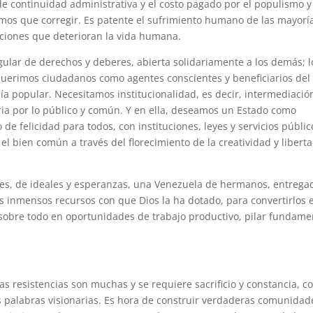
 de continuidad administrativa y el costo pagado por el populismo y
os que corregir. Es patente el sufrimiento humano de las mayorí
tuciones que deterioran la vida humana.
gular de derechos y deberes, abierta solidariamente a los demás; l
equerimos ciudadanos como agentes conscientes y beneficiarios del
ía popular. Necesitamos institucionalidad, es decir, intermediació
aria por lo público y común. Y en ella, deseamos un Estado como
de felicidad para todos, con instituciones, leyes y servicios públic
el bien común a través del florecimiento de la creatividad y libert
nes, de ideales y esperanzas, una Venezuela de hermanos, entrega
os inmensos recursos con que Dios la ha dotado, para convertirlos 
 sobre todo en oportunidades de trabajo productivo, pilar fundame
Las resistencias son muchas y se requiere sacrificio y constancia, 
us palabras visionarias. Es hora de construir verdaderas comunidad