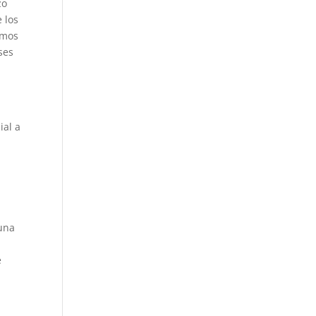
zo
 los
smos
ses
ial a
 una
e