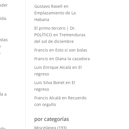
nder
Gustavo Ravell
en
Emplazamiento de La
ida.
Habana
El primo tercero | Dr.
POLÍTICO
en
Tremenduras
stas
del sol de diciembre
e
Francis
en
Esto sí son bolas
a
Francis
en
Diana la cazadora
Luis Enrique Alcalá
en
El
regreso
Luis Silva Bonet
en
El
regreso
da a
Francis Alcalá
en
Recuerdo
con orgullo
por categorías
Miscelánea
(193)
ndo,