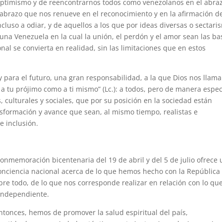
 optimismo y de reencontrarnos todos como venezolanos en el abra
 abrazo que nos renueve en el reconocimiento y en la afirmación de
cluso a odiar, y de aquellos a los que por ideas diversas o sectari
 una Venezuela en la cual la unión, el perdón y el amor sean las ba
al se convierta en realidad, sin las limitaciones que en estos
 y para el futuro, una gran responsabilidad, a la que Dios nos llama
a tu prójimo como a ti mismo” (Lc.): a todos, pero de manera espec
s, culturales y sociales, que por su posición en la sociedad están
nsformación y avance que sean, al mismo tiempo, realistas e
e inclusión.
 conmemoración bicentenaria del 19 de abril y del 5 de julio ofrece
nciencia nacional acerca de lo que hemos hecho con la República
bre todo, de lo que nos corresponde realizar en relación con lo qu
 independiente.
entonces, hemos de promover la salud espiritual del país,