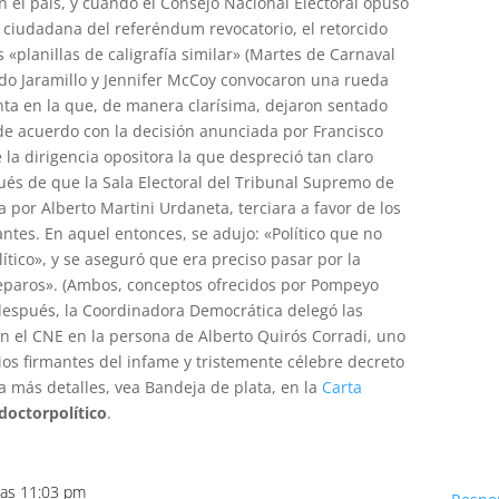
n el país, y cuando el Consejo Nacional Electoral opuso
a ciudadana del referéndum revocatorio, el retorcido
 «planillas de caligrafía similar» (Martes de Carnaval
do Jaramillo y Jennifer McCoy convocaron una rueda
ta en la que, de manera clarísima, dejaron sentado
e acuerdo con la decisión anunciada por Francisco
 la dirigencia opositora la que despreció tan claro
és de que la Sala Electoral del Tribunal Supremo de
da por Alberto Martini Urdaneta, terciara a favor de los
ntes. En aquel entonces, se adujo: «Político que no
ítico», y se aseguró que era preciso pasar por la
reparos». (Ambos, conceptos ofrecidos por Pompeyo
espués, la Coordinadora Democrática delegó las
n el CNE en la persona de Alberto Quirós Corradi, uno
ios firmantes del infame y tristemente célebre decreto
 más detalles, vea Bandeja de plata, en la
Carta
doctorpolítico
.
las 11:03 pm