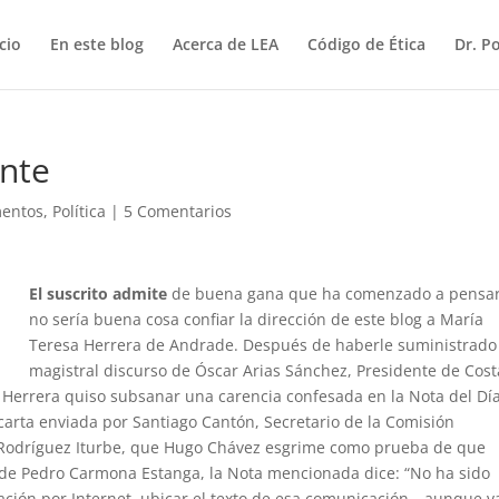
icio
En este blog
Acerca de LEA
Código de Ética
Dr. P
ente
entos
,
Política
|
5 Comentarios
El suscrito admite
de buena gana que ha comenzado a pensar
no sería buena cosa confiar la dirección de este blog a María
Teresa Herrera de Andrade. Después de haberle suministrado
magistral discurso de Óscar Arias Sánchez, Presidente de Cost
. Herrera quiso subsanar una carencia confesada en la Nota del Dí
 carta enviada por Santiago Cantón, Secretario de la Comisión
Rodríguez Iturbe, que Hugo Chávez esgrime como prueba de que
de Pedro Carmona Estanga, la Nota mencionada dice: “No ha sido
igación por Internet, ubicar el texto de esa comunicación—aunque v