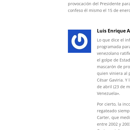
provocación del Presidente para
confeso él mismo el 15 de ener
Luis Enrique A
Lo que dice el in
programada para 
venezolano ratifi
el golpe de Esta
mascarón de proa
quien viniera al
César Gaviria. Y 
de abril (23 de m
Venezuela».
Por cierto, la i
regateado siempr
Carter, que media
entre 2002 y 200