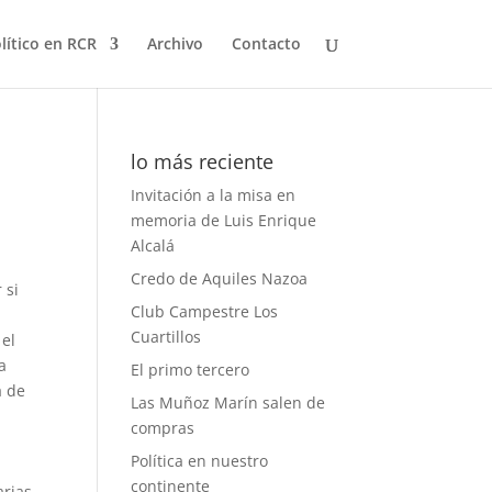
olítico en RCR
Archivo
Contacto
lo más reciente
Invitación a la misa en
memoria de Luis Enrique
Alcalá
Credo de Aquiles Nazoa
 si
Club Campestre Los
Cuartillos
 el
a
El primo tercero
a de
Las Muñoz Marín salen de
compras
Política en nuestro
continente
arias