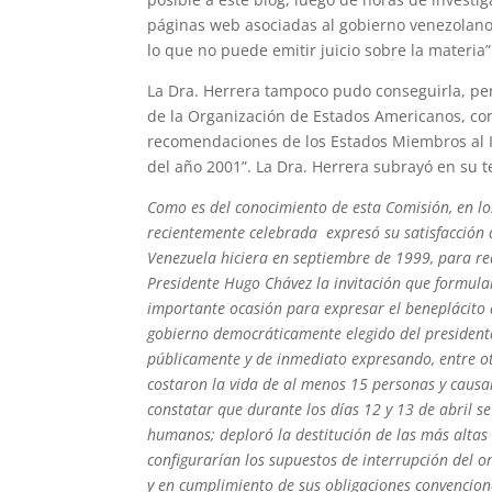
páginas web asociadas al gobierno venezolano 
lo que no puede emitir juicio sobre la materia”
La Dra. Herrera tampoco pudo conseguirla, p
de la Organización de Estados Americanos, con
recomendaciones de los Estados Miembros al 
del año 2001”. La Dra. Herrera subrayó en su t
Como es del conocimiento de esta Comisión, en lo
recientemente celebrada expresó su satisfacción 
Venezuela hiciera en septiembre de 1999, para re
Presidente Hugo Chávez la invitación que formula
importante ocasión para expresar el beneplácito d
gobierno democráticamente elegido del presidente
públicamente y de inmediato expresando, entre ot
costaron la vida de al menos 15 personas y caus
constatar que durante los días 12 y 13 de abril s
humanos; deploró la destitución de las más altas 
configurarían los supuestos de interrupción del 
y en cumplimiento de sus obligaciones convencional