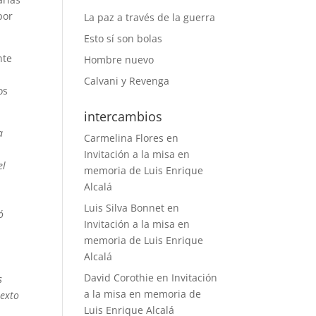
por
La paz a través de la guerra
Esto sí son bolas
nte
Hombre nuevo
Calvani y Revenga
os
intercambios
a
Carmelina Flores
en
Invitación a la misa en
el
memoria de Luis Enrique
Alcalá
Luis Silva Bonnet
en
ó
Invitación a la misa en
memoria de Luis Enrique
Alcalá
David Corothie
en
Invitación
s
a la misa en memoria de
texto
Luis Enrique Alcalá