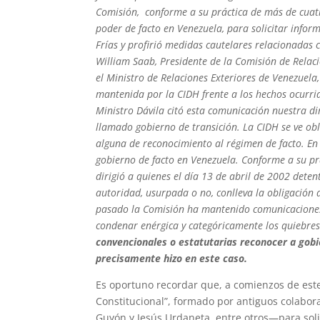
Comisión, conforme a su práctica de más de cuat
poder de facto en Venezuela, para solicitar info
Frías y profirió medidas cautelares relacionadas c
William Saab, Presidente de la Comisión de Relaci
el Ministro de Relaciones Exteriores de Venezuela
mantenida por la CIDH frente a los hechos ocurrid
Ministro Dávila citó esta comunicación nuestra dir
llamado gobierno de transición. La CIDH se ve o
alguna de reconocimiento al régimen de facto. En
gobierno de facto en Venezuela. Conforme a su pr
dirigió a quienes el día 13 de abril de 2002 deten
autoridad, usurpada o no, conlleva la obligación 
pasado la Comisión ha mantenido comunicaciones c
condenar enérgica y categóricamente los quiebres
convencionales o estatutarias reconocer a gobi
precisamente hizo en este caso.
Es oportuno recordar que, a comienzos de este
Constitucional”, formado por antiguos colabor
Guyón y Jesús Urdaneta, entre otros—para solic