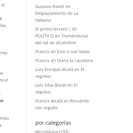
 el
Gustavo Ravell
en
Emplazamiento de La
ek
Habana
ías,
El primo tercero | Dr.
POLÍTICO
en
Tremenduras
del sol de diciembre
Francis
en
Esto sí son bolas
orma
Francis
en
Diana la cazadora
Luis Enrique Alcalá
en
El
la
regreso
en el
Luis Silva Bonet
en
El
regreso
s
ue
Francis Alcalá
en
Recuerdo
con orgullo
“Polo
por categorías
s
Miscelánea
(193)