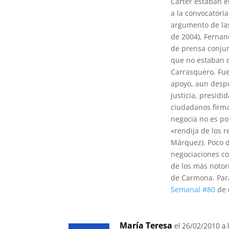
Carter estaban e
a la convocatori
argumento de las
de 2004), Fernan
de prensa conjun
que no estaban d
Carrasquero. Fue
apoyo, aun despu
Justicia, presidi
ciudadanos firma
negocia no es pol
«rendija de los 
Márquez). Poco d
negociaciones co
de los más notor
de Carmona. Para
Semanal #80
de
María Teresa
el 26/02/2010 a 