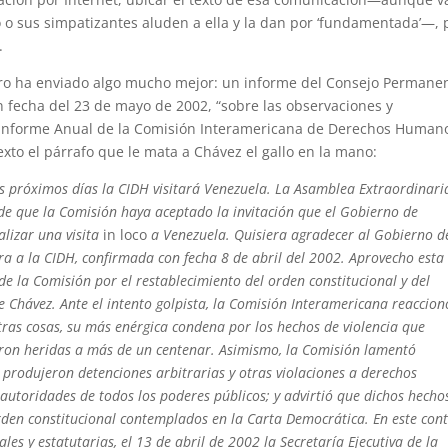
o sus simpatizantes aluden a ella y la dan por ‘fundamentada’—, 
.
ero ha enviado algo mucho mejor: un informe del Consejo Permane
 fecha del 23 de mayo de 2002, “sobre las observaciones y
Informe Anual de la Comisión Interamericana de Derechos Human
exto el párrafo que le mata a Chávez el gallo en la mano:
s próximos días la CIDH visitará Venezuela. La Asamblea Extraordinari
de que la Comisión haya aceptado la invitación que el Gobierno de
alizar una visita
in loco
a Venezuela. Quisiera agradecer al Gobierno d
ra a la CIDH, confirmada con fecha 8 de abril del 2002. Aprovecho esta
e la Comisión por el restablecimiento del orden constitucional y del
 Chávez. Ante el intento golpista, la Comisión Interamericana reaccion
ras cosas, su más enérgica condena por los hechos de violencia que
aron heridas a más de un centenar. Asimismo, la Comisión lamentó
e produjeron detenciones arbitrarias y otras violaciones a derechos
autoridades de todos los poderes públicos; y advirtió que dichos hecho
orden constitucional contemplados en la Carta Democrática. En este con
es y estatutarias, el 13 de abril de 2002 la Secretaría Ejecutiva de la