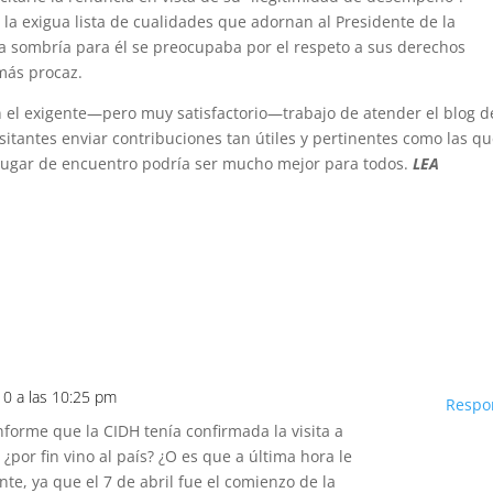
la exigua lista de cualidades que adornan al Presidente de la
ora sombría para él se preocupaba por el respeto a sus derechos
más procaz.
on el exigente—pero muy satisfactorio—trabajo de atender el blog 
sitantes enviar contribuciones tan útiles y pertinentes como las q
te lugar de encuentro podría ser mucho mejor para todos.
LEA
10 a las 10:25 pm
Respo
forme que la CIDH tenía confirmada la visita a
 ¿por fin vino al país? ¿O es que a última hora le
te, ya que el 7 de abril fue el comienzo de la