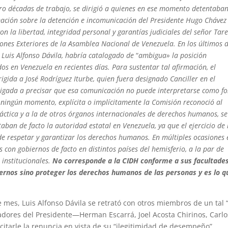
ro décadas de trabajo, se dirigió a quienes en ese momento detentaban
rmación sobre la detención e incomunicación del Presidente Hugo Chávez
on la libertad, integridad personal y garantías judiciales del señor Tar
ones Exteriores de la Asamblea Nacional de Venezuela. En los últimos d
, Luis Alfonso Dávila, habría catalogado de
“
ambigua» la posición
os en Venezuela en recientes días. Para sustentar tal afirmación, el
igida a José Rodríguez Iturbe, quien fuera designado Canciller en el
bligada a precisar que esa comunicación no puede interpretarse como f
 ningún momento, explícita o implícitamente la Comisión reconoció al
áctica y a la de otros órganos internacionales de derechos humanos, se
taban de facto la autoridad estatal en Venezuela, ya que el ejercicio de 
de respetar y garantizar los derechos humanos. En múltiples ocasiones 
on gobiernos de facto en distintos países del hemisferio, a la par de
 institucionales.
No corresponde a la CIDH conforme a sus facultade
ernos sino proteger los derechos humanos de las personas y es lo q
 mes, Luis Alfonso Dávila se retrató con otros miembros de un tal 
adores del Presidente—Herman Escarrá, Joel Acosta Chirinos, Carlo
itarle la renuncia en vista de su “ilegitimidad de desempeño”.