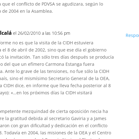
 que el conflicto de PDVSA se agudizara, según lo
o de 2004 en la Asamblea.
lcalá
el 26/02/2010 a las 10:56 pm
Respo
forme no es que la visita de la CIDH estuviera
el 8 de abril de 2002, sino que ese día el gobierno
có la invitación. Tan sólo tres días después se producía
do del que un efímero Carmona Estanga fuera
. Ante lo grave de las tensiones, no fue sólo la CIDH
 país, sino el mismísimo Secretario General de la OEA,
la CIDH dice, en informe que lleva fecha posterior al 8
ayo): «…en los próximos días la CIDH visitará
ncompetente mezquindad de cierta oposición necia ha
e la gratitud debida al secretario Gaviria y a James
ron con gran dificultad y dedicación en el conflicto
3. Todavía en 2004, las misiones de la OEA y el Centro