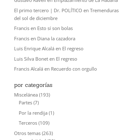
Gustavo Ravell
en
Emplazamiento de La Habana
El primo tercero | Dr. POLÍTICO
en
Tremenduras
del sol de diciembre
Francis
en
Esto sí son bolas
Francis
en
Diana la cazadora
Luis Enrique Alcalá
en
El regreso
Luis Silva Bonet
en
El regreso
Francis Alcalá
en
Recuerdo con orgullo
por categorías
Miscelánea
(193)
Partes
(7)
Por la rendija
(1)
Terceros
(109)
Otros temas
(263)