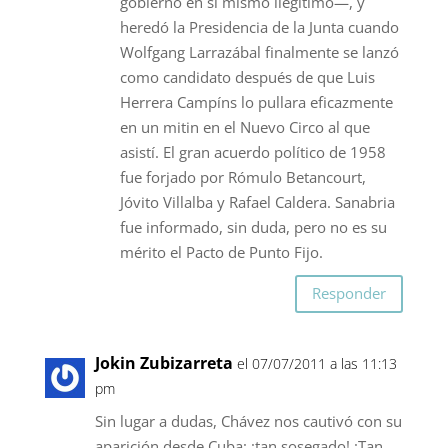
gobierno en sí mismo ilegítimo—, y
heredó la Presidencia de la Junta cuando
Wolfgang Larrazábal finalmente se lanzó
como candidato después de que Luis
Herrera Campíns lo pullara eficazmente
en un mitin en el Nuevo Circo al que
asistí. El gran acuerdo político de 1958
fue forjado por Rómulo Betancourt,
Jóvito Villalba y Rafael Caldera. Sanabria
fue informado, sin duda, pero no es su
mérito el Pacto de Punto Fijo.
Responder
Jokin Zubizarreta
el 07/07/2011 a las 11:13
pm
Sin lugar a dudas, Chávez nos cautivó con su
aparición desde Cuba: ¡tan sosegado! ¡Tan