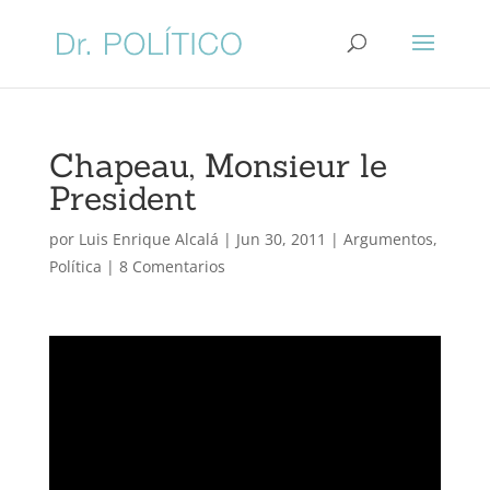
Chapeau, Monsieur le
President
por
Luis Enrique Alcalá
|
Jun 30, 2011
|
Argumentos
,
Política
|
8 Comentarios