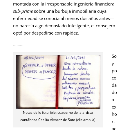
montada con la irresponsable ingeniería financiera
sub-prime
sobre una burbuja inmobiliaria cuya
enfermedad se conocía al menos dos años antes—
no parecía algo demasiado inteligente, el consejero
optó por despedirse con rapidez.
………
So
y
po
co
da
do
a
ex
Notas de lo futurible: cuaderno de la artista
ho
cantábrica Cecilia Álvarez de Soto (clic amplía)
rt
ac