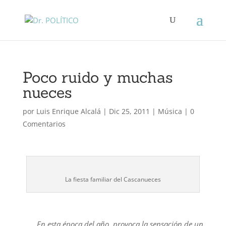
Poco ruido y muchas
nueces
por
Luis Enrique Alcalá
|
Dic 25, 2011
|
Música
|
0
Comentarios
La fiesta familiar del Cascanueces
En esta época del año, provoca la sensación de un