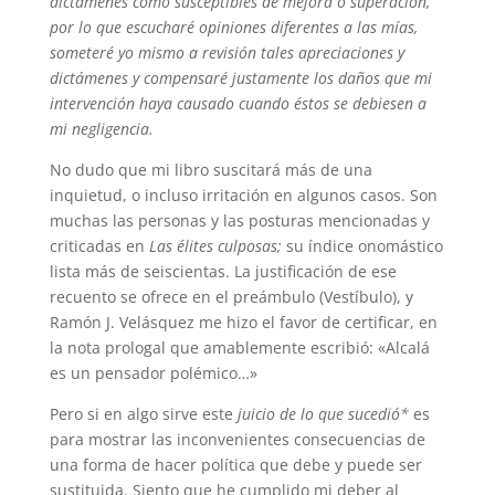
dictámenes como susceptibles de mejora o superación,
por lo que escucharé opiniones diferentes a las mías,
someteré yo mismo a revisión tales apreciaciones y
dictámenes y compensaré justamente los daños que mi
intervención haya causado cuando éstos se debiesen a
mi negligencia.
No dudo que mi libro suscitará más de una
inquietud, o incluso irritación en algunos casos. Son
muchas las personas y las posturas mencionadas y
criticadas en
Las élites culposas;
su índice onomástico
lista más de seiscientas. La justificación de ese
recuento se ofrece en el preámbulo (Vestíbulo), y
Ramón J. Velásquez me hizo el favor de certificar, en
la nota prologal que amablemente escribió: «Alcalá
es un pensador polémico…»
Pero si en algo sirve este
juicio de lo que sucedió*
es
para mostrar las inconvenientes consecuencias de
una forma de hacer política que debe y puede ser
sustituida. Siento que he cumplido mi deber al