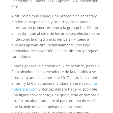
Por ejemplo, Chávez 38%, Capriles 32%, abstención
30%.
A futuro no muy lejano, una proposición sensata y
moderna, responsable y sin arrogancia, puede
interesar en primer término a la gran población no
alineada—que al cese de los procesos electorales se
mide como la mitad o más del país—y luego a
quienes apoyan circunstancialmente, con baja
intensidad de convicción, a la insuficiente pareja de
candidatos.
Chávez ganará la elección del 7 de octubre, pero su
falta absoluta como Presidente de la República se
producirá antes de enero de 2017—quizás bastante
antes—y la Constitución mandará en ese caso
una
nueva elección
. Entonces deberá haber disponible
una figura convincente, una que pueda enrumbar al
Estado, no altaneramente al país, en una dirección
que lo aleje del anacronismo de opciones
ideológicas, como las que ahora nos atenazan.