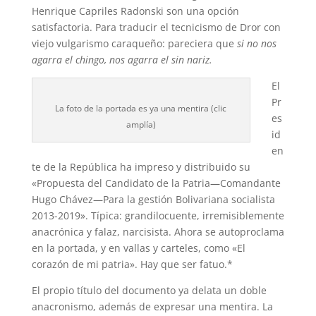
Henrique Capriles Radonski son una opción
satisfactoria. Para traducir el tecnicismo de Dror con
viejo vulgarismo caraqueño: pareciera que
si no nos
agarra el chingo, nos agarra el sin nariz.
El
Pr
La foto de la portada es ya una mentira (clic
es
amplía)
id
en
te de la República ha impreso y distribuido su
«Propuesta del Candidato de la Patria—Comandante
Hugo Chávez—Para la gestión Bolivariana socialista
2013-2019». Típica: grandilocuente, irremisiblemente
anacrónica y falaz, narcisista. Ahora se autoproclama
en la portada, y en vallas y carteles, como «El
corazón de mi patria». Hay que ser fatuo.*
El propio título del documento ya delata un doble
anacronismo, además de expresar una mentira. La