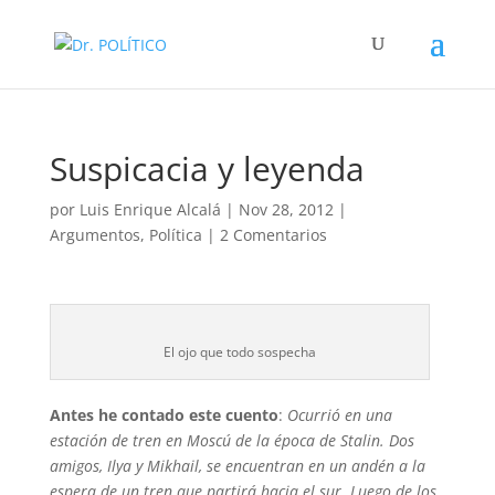
Suspicacia y leyenda
por
Luis Enrique Alcalá
|
Nov 28, 2012
|
Argumentos
,
Política
|
2 Comentarios
El ojo que todo sospecha
Antes he contado este cuento
:
Ocurrió en una
estación de tren en Moscú de la época de Stalin. Dos
amigos, Ilya y Mikhail, se encuentran en un andén a la
espera de un tren que partirá hacia el sur. Luego de los