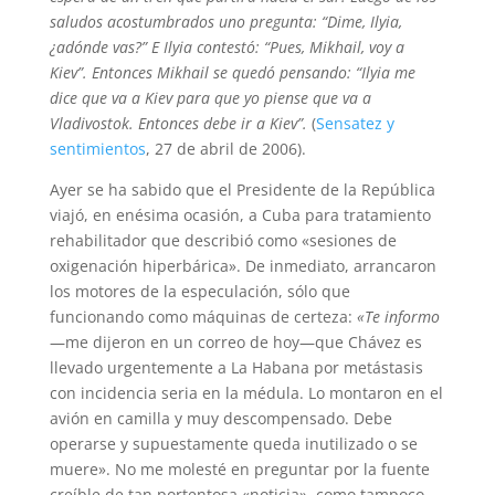
saludos acostumbrados uno pregunta: “Dime, Ilyia,
¿adónde vas?” E Ilyia contestó: “Pues, Mikhail, voy a
Kiev”. Entonces Mikhail se quedó pensando: “Ilyia me
dice que va a Kiev para que yo piense que va a
Vladivostok. Entonces debe ir a Kiev”.
(
Sensatez y
sentimientos
, 27 de abril de 2006).
Ayer se ha sabido que el Presidente de la República
viajó, en enésima ocasión, a Cuba para tratamiento
rehabilitador que describió como «sesiones de
oxigenación hiperbárica». De inmediato, arrancaron
los motores de la especulación, sólo que
funcionando como máquinas de certeza:
«Te informo
—me dijeron en un correo de hoy—que Chávez es
llevado urgentemente a La Habana por metástasis
con incidencia seria en la médula. Lo montaron en el
avión en camilla y muy descompensado. Debe
operarse y supuestamente queda inutilizado o se
muere». No me molesté en preguntar por la fuente
creíble de tan portentosa «noticia», como tampoco