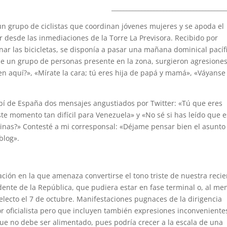
_____________________________________
 un grupo de ciclistas que coordinan jóvenes mujeres y se apoda el
ar desde las inmediaciones de la Torre La Previsora. Recibido por
ar las bicicletas, se disponía a pasar una mañana dominical pacíf
 de un grupo de personas presente en la zona, surgieron agresione
en aquí?», «Mírate la cara; tú eres hija de papá y mamá», «Váyanse
cibí de España dos mensajes angustiados por Twitter: «Tú que eres
te momento tan difícil para Venezuela» y «No sé si has leído que 
inas?» Contesté a mi corresponsal: «Déjame pensar bien el asunto
blog».
ción en la que amenaza convertirse el tono triste de nuestra reci
ente de la República, que pudiera estar en fase terminal o, al me
electo el 7 de octubre. Manifestaciones pugnaces de la dirigencia
or oficialista pero que incluyen también expresiones inconveniente
ue no debe ser alimentado, pues podría crecer a la escala de una