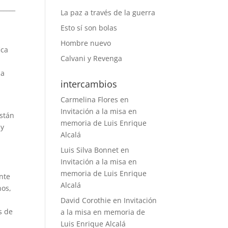
______
La paz a través de la guerra
Esto sí son bolas
Hombre nuevo
ica
Calvani y Revenga
s
 a
intercambios
Carmelina Flores
en
Invitación a la misa en
están
memoria de Luis Enrique
 y
Alcalá
Luis Silva Bonnet
en
Invitación a la misa en
memoria de Luis Enrique
ente
Alcalá
nos,
David Corothie
en
Invitación
s de
a la misa en memoria de
Luis Enrique Alcalá