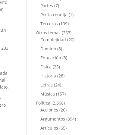
esto
Partes
(7)
ón
Por la rendija
(1)
Terceros
(109)
ngún
Otros temas
(263)
Complejidad
(20)
o 233
Dominó
(8)
Educación
(8)
Física
(25)
cada
Historia
(28)
nal,
Letras
(24)
dato.
Música
(157)
,
Política
(2.368)
ero,
Acciones
(26)
Argumentos
(394)
Artículos
(65)