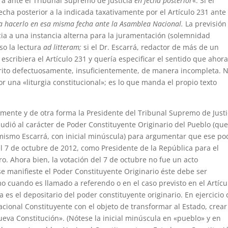
rá ante el Tribunal Supremo de Justicia
en fecha posterior
«. Si el
cha posterior a la indicada taxativamente por el Artículo 231 ante 
a hacerlo en esa misma fecha ante la Asamblea Nacional.
La previsión
ia a una instancia alterna para la juramentación (solemnidad
so la lectura
ad litteram;
si el Dr. Escarrá, redactor de más de un
 escribiera el Artículo 231 y quería especificar el sentido que ahor
rito defectuosamente, insuficientemente, de manera incompleta. 
 una «liturgia constitucional»; es lo que manda el propio texto
temente y de otra forma la Presidente del Tribunal Supremo de Justi
udió al carácter de Poder Constituyente Originario del Pueblo (que
l mismo Escarrá, con inicial minúscula) para argumentar que ese po
 7 de octubre de 2012, como Presidente de la República para el
ro. Ahora bien, la votación del 7 de octubre no fue un acto
 se manifieste el Poder Constituyente Originario éste debe ser
o cuando es llamado a referendo o en el caso previsto en el Artícu
 es el depositario del poder constituyente originario. En ejercicio
ional Constituyente con el objeto de transformar al Estado, crear
eva Constitución». (Nótese la inicial minúscula en «pueblo» y en