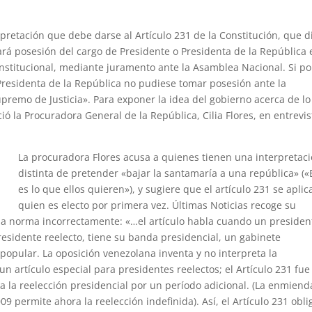
pretación que debe darse al Artículo 231 de la Constitución, que d
rá posesión del cargo de Presidente o Presidenta de la República 
nstitucional, mediante juramento ante la Asamblea Nacional. Si po
Presidenta de la República no pudiese tomar posesión ante la
premo de Justicia». Para exponer la idea del gobierno acerca de l
 la Procuradora General de la República, Cilia Flores, en entrevis
La procuradora Flores acusa a quienes tienen una interpretac
distinta de pretender «bajar la santamaría a una república» («
es lo que ellos quieren»), y sugiere que el artículo 231 se aplic
quien es electo por primera vez. Últimas Noticias recoge su
a la norma incorrectamente: «…el artículo habla cuando un presiden
residente reelecto, tiene su banda presidencial, un gabinete
 popular. La oposición venezolana inventa y no interpreta la
un artículo especial para presidentes reelectos; el Artículo 231 fue
a la reelección presidencial por un período adicional. (La enmiend
9 permite ahora la reelección indefinida). Así, el Artículo 231 obli