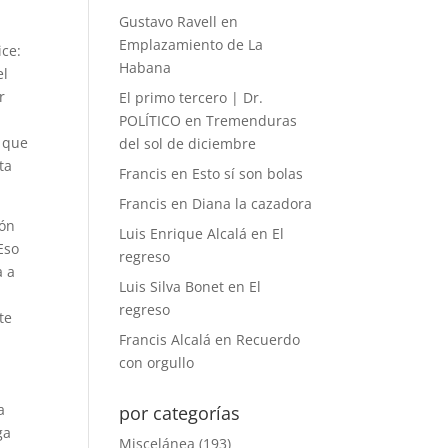
Gustavo Ravell
en
Emplazamiento de La
ice:
Habana
el
r
El primo tercero | Dr.
POLÍTICO
en
Tremenduras
o que
del sol de diciembre
ta
Francis
en
Esto sí son bolas
Francis
en
Diana la cazadora
ión
Luis Enrique Alcalá
en
El
Eso
regreso
a a
Luis Silva Bonet
en
El
regreso
te
Francis Alcalá
en
Recuerdo
con orgullo
a
por categorías
ga
Miscelánea
(193)