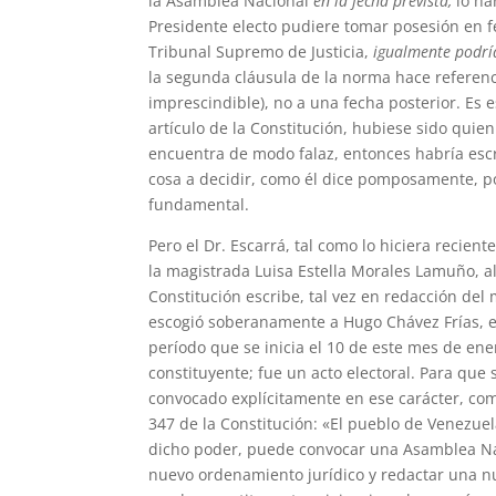
la Asamblea Nacional
en la fecha prevista,
lo ha
Presidente electo pudiere tomar posesión en fe
Tribunal Supremo de Justicia,
igualmente podrí
la segunda cláusula de la norma hace referenc
imprescindible), no a una fecha posterior. Es e
artículo de la Constitución, hubiese sido quien
encuentra de modo falaz, entonces habría esc
cosa a decidir, como él dice pomposamente, por
fundamental.
Pero el Dr. Escarrá, tal como lo hiciera recien
la magistrada Luisa Estella Morales Lamuño, al
Constitución escribe, tal vez en redacción de
escogió soberanamente a Hugo Chávez Frías, el
período que se inicia el 10 de este mes de ene
constituyente; fue un acto electoral. Para que
convocado explícitamente en ese carácter, com
347 de la Constitución: «El pueblo de Venezuela
dicho poder, puede convocar una Asamblea Nac
nuevo ordenamiento jurídico y redactar una nu