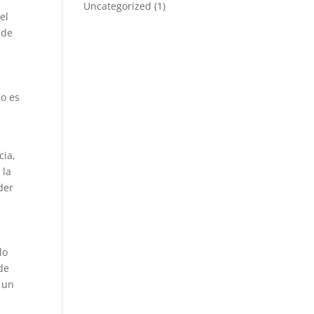
Uncategorized
(1)
el
 de
a
No es
cia,
 la
der
lo
 de
 un