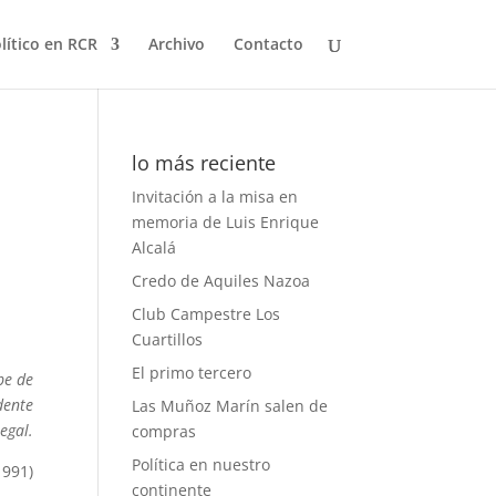
olítico en RCR
Archivo
Contacto
lo más reciente
Invitación a la misa en
memoria de Luis Enrique
Alcalá
Credo de Aquiles Nazoa
Club Campestre Los
Cuartillos
El primo tercero
pe de
dente
Las Muñoz Marín salen de
egal.
compras
Política en nuestro
1991)
continente