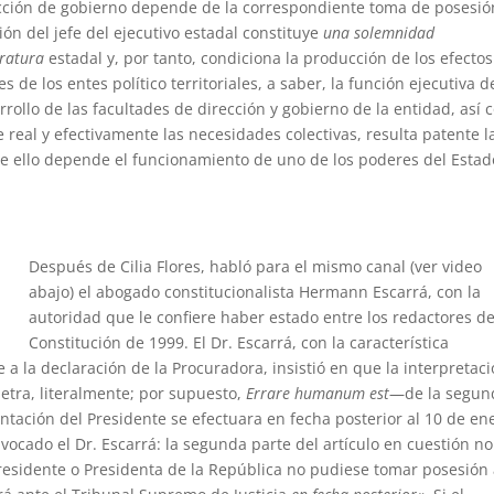
 acción de gobierno depende de la correspondiente toma de posesió
ón del jefe del ejecutivo estadal constituye
una solemnidad
tratura
estadal y, por tanto, condiciona la producción de los efectos
 de los entes político territoriales, a saber, la función ejecutiva d
rrollo de las facultades de dirección y gobierno de la entidad, así
e real y efectivamente las necesidades colectivas, resulta patente l
de ello depende el funcionamiento de uno de los poderes del Estad
Después de Cilia Flores, habló para el mismo canal (ver video
abajo) el abogado constitucionalista Hermann Escarrá, con la
autoridad que le confiere haber estado entre los redactores de
Constitución de 1999. El Dr. Escarrá, con la característica
 a la declaración de la Procuradora, insistió en que la interpretac
 letra, literalmente; por supuesto,
Errare humanum est
—de la segun
entación del Presidente se efectuara en fecha posterior al 10 de en
ivocado el Dr. Escarrá: la segunda parte del artículo en cuestión no
Presidente o Presidenta de la República no pudiese tomar posesión