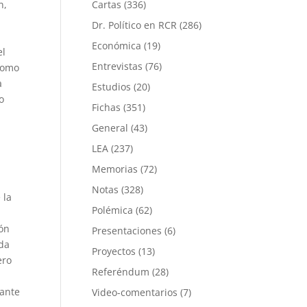
n,
Cartas
(336)
Dr. Político en RCR
(286)
Económica
(19)
el
Entrevistas
(76)
 como
a
Estudios
(20)
o
Fichas
(351)
General
(43)
LEA
(237)
Memorias
(72)
Notas
(328)
 la
Polémica
(62)
ión
Presentaciones
(6)
da
Proyectos
(13)
ero
Referéndum
(28)
 ante
Video-comentarios
(7)