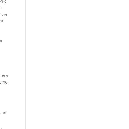
ón»;
to
ncia
ra
y
uó
uiera
como
iene