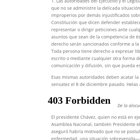
1. Las autoridades del Ejecutivo y el Legis
que no se administre la delicada situació
improperios por demás injustificados sobre
Constitución que dicen defender establec
representar o dirigir peticiones ante cual
asuntos que sean de la competencia de és
derecho serán sancionados conforme a la l
Toda persona tiene derecho a expresar li
escrito o mediante cualquier otra forma d
comunicación y difusión, sin que pueda e
Esas mismas autoridades deben acatar la 
sensatez el 8 de diciembre pasado. Helas 
De la alocu
El presidente Chávez, quien no está en ej
Asamblea Nacional, también Presidente ele
aseguró habría motivado que no se postul
enfermedad, una situación sobrevenida—