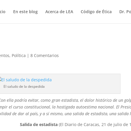
icio
En este blog
Acerca de LEA
Código de Ética
Dr. P
ntos
,
Política
|
8 Comentarios
El saludo de la despedida
on ella podría evitar, como gran estadista, el dolor histórico de un gol
pir el curso constitucional, la hostigada autoestima nacional. El Presi
lidad de dar al país, y a sí mismo, una salida de estadista, una salida l
Salida de estadista
(El Diario de Caracas, 21 de julio de 