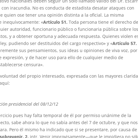
lativo nacionales deben seguir un solo llamado válido del Dr. Escarr
n con iracundia. No es conducta de estadista desatar ataques con
 quien ose tener una opinión distinta a la oficial. La misma
e inequívocamente: «
Artículo 51.
Toda persona tiene el derecho d
quier autoridad, funcionario público o funcionaria pública sobre lo
tos, y a obtener oportuna y adecuada respuesta. Quienes violen e
ey, pudiendo ser destituidos del cargo respectivo» y «
Artículo 57.
bremente sus pensamientos, sus ideas u opiniones de viva voz, por
e expresión, y de hacer uso para ello de cualquier medio de
stablecerse censura».
voluntad del propio interesado, expresada con las mayores clarida
aquí:
ción presidencial del 08/12/12
ercicio pues hay falta temporal de él por permiso unánime de la
cto, sabe ahora lo que no sabía antes del 7 de octubre, y que nos
ara. Pero él mismo ha indicado que si se presentare, por causa de
sobrevenir.
2.
intr. Venir improvisamente—que le impidiera no sól