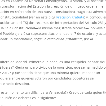
ulas en «Asamblea Nacional Constituyente», «Estado» y «Constituci
a transformación del Estado y la creación de un nuevo ordenamien
obación en referendo de una nueva constitución). Hago esta adverte
onstitucionalidad (ver en este blog
Precisión gratuita
) y, comoquie
ucidos ante el TSJ dos recursos de interpretación del Artículo 231 
de la Sala Constitucional—la misma magistrada Morales—, no vaya a
 Pueblo ejerció su supraconstitucionalidad el 7 de octubre, y act
mbrar un mandatario,
según lo establecido, justamente, por la
 tuitera de Madrid. Primero que nada, es una estupidez pensar siq
é fuerza? ¿Sería un paro cívico de la oposición, que se ha medido 
de 2012? ¿Qué sentido tiene que una minoría quiera imponer un
siquiera entre quienes votaron por candidatos opositores se
nte necio desatino.
 este momento tan difícil para Venezuela?» Creo que cada quien t
ribución de deberes es la siguiente: