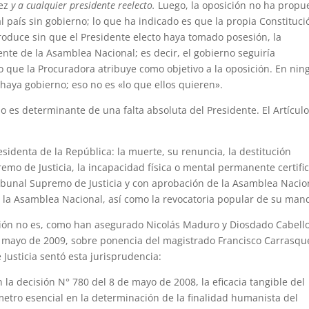
vez
y a cualquier presidente reelecto.
Luego, la oposición no ha propu
l país sin gobierno; lo que ha indicado es que la propia Constituci
roduce sin que el Presidente electo haya tomado posesión, la
ente de la Asamblea Nacional; es decir, el gobierno seguiría
o que la Procuradora atribuye como objetivo a la oposición. En ni
haya gobierno; eso no es «lo que ellos quieren».
no es determinante de una falta absoluta del Presidente. El Artícul
esidenta de la República: la muerte, su renuncia, la destitución
emo de Justicia, la incapacidad física o mental permanente certifi
ibunal Supremo de Justicia y con aprobación de la Asamblea Nacio
r la Asamblea Nacional, así como la revocatoria popular de su man
ción no es, como han asegurado Nicolás Maduro y Diosdado Cabello
e mayo de 2009, sobre ponencia del magistrado Francisco Carrasqu
 Justicia sentó esta jurisprudencia:
 la decisión N° 780 del 8 de mayo de 2008, la eficacia tangible del
etro esencial en la determinación de la finalidad humanista del