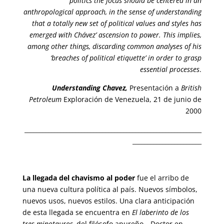
politics the focus should be centered in an
anthropological approach, in the sense of understanding
that a totally new set of political values and styles has
emerged with Chávez’ ascension to power. This implies,
among other things, discarding common analyses of his
‘breaches of political etiquette’ in order to grasp
essential processes
.
Understanding Chavez,
Presentación a
British
Petroleum
Exploración de Venezuela, 21 de junio de
2000
___________________________________________________________
_______________________
La llegada del chavismo al poder
fue el arribo de
una nueva cultura política al país. Nuevos símbolos,
nuevos usos, nuevos estilos. Una clara anticipación
de esta llegada se encuentra en
El laberinto de los
tres minotauros,
del filósofo apureño—Doctor en