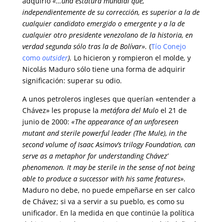
adquirió
«…
una estatura mundial que,
independientemente de su corrección, es superior a la de
cualquier candidato emergido o emergente y a la de
cualquier otro presidente venezolano de la historia, en
verdad segunda sólo tras la de Bolívar».
(
Tío Conejo
como
outsider
).
Lo hicieron y rompieron el molde
,
y
Nicolás Maduro sólo tiene una forma de adquirir
significación: superar su odio.
A unos petroleros ingleses que querían «entender a
Chávez» les propuse la
metáfora del Mulo
el 21 de
junio de 2000:
«The appearance of an unforeseen
mutant and sterile powerful leader (The Mule), in the
second volume of Isaac Asimov’s trilogy Foundation, can
serve as a metaphor for understanding Chávez’
phenomenon. It may be sterile in the sense of not being
able to produce a successor with his same features».
Maduro no debe, no puede empeñarse en ser calco
de Chávez; si va a servir a su pueblo, es como su
unificador. En la medida en que continúe la política