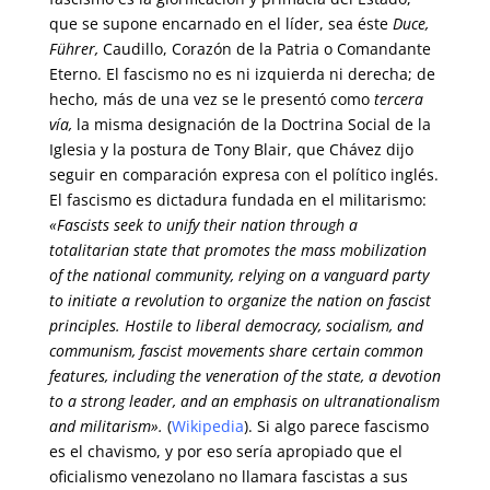
que se supone encarnado en el líder, sea éste
Duce,
Führer,
Caudillo, Corazón de la Patria o Comandante
Eterno. El fascismo no es ni izquierda ni derecha; de
hecho, más de una vez se le presentó como
tercera
vía,
la misma designación de la Doctrina Social de la
Iglesia y la postura de Tony Blair, que Chávez dijo
seguir en comparación expresa con el político inglés.
El fascismo es dictadura fundada en el militarismo:
«Fascists seek to unify their nation through a
totalitarian state that promotes the mass mobilization
of the national community, relying on a vanguard party
to initiate a revolution to organize the nation on fascist
principles. Hostile to liberal democracy, socialism, and
communism, fascist movements share certain common
features, including the veneration of the state, a devotion
to a strong leader, and an emphasis on ultranationalism
and militarism».
(
Wikipedia
). Si algo parece fascismo
es el chavismo, y por eso sería apropiado que el
oficialismo venezolano no llamara fascistas a sus