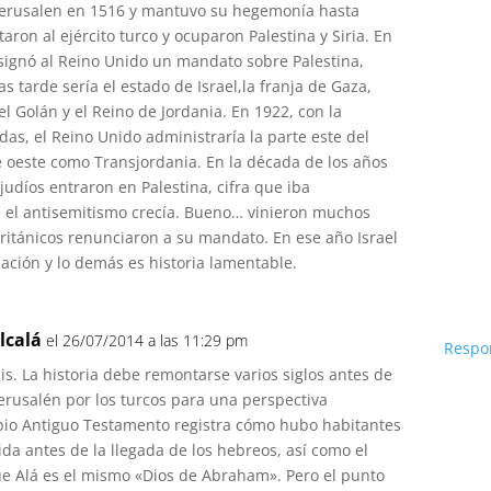
Jerusalen en 1516 y mantuvo su hegemonía hasta
aron al ejército turco y ocuparon Palestina y Siria. En
signó al Reino Unido un mandato sobre Palestina,
as tarde sería el estado de Israel,la franja de Gaza,
del Golán y el Reino de Jordania. En 1922, con la
as, el Reino Unido administraría la parte este del
e oeste como Transjordania. En la década de los años
udíos entraron en Palestina, cifra que iba
el antisemitismo crecía. Bueno… vinieron muchos
ritánicos renunciaron a su mandato. En ese año Israel
ación y lo demás es historia lamentable.
lcalá
el 26/07/2014 a las 11:29 pm
Respo
is. La historia debe remontarse varios siglos antes de
Jerusalén por los turcos para una perspectiva
pio Antiguo Testamento registra cómo hubo habitantes
ida antes de la llegada de los hebreos, así como el
e Alá es el mismo «Dios de Abraham». Pero el punto