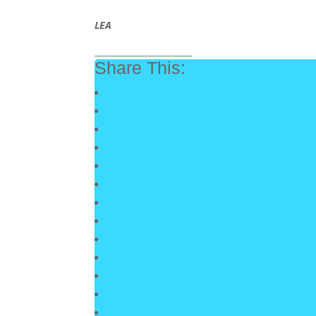
LEA
_______________________
Share This: