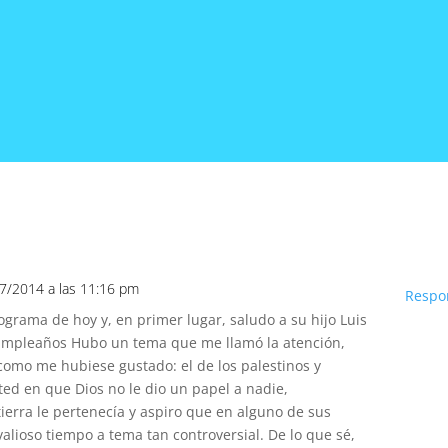
07/2014 a las 11:16 pm
Respo
ograma de hoy y, en primer lugar, saludo a su hijo Luis
umpleaños Hubo un tema que me llamó la atención,
omo me hubiese gustado: el de los palestinos y
ted en que Dios no le dio un papel a nadie,
tierra le pertenecía y aspiro que en alguno de sus
lioso tiempo a tema tan controversial. De lo que sé,