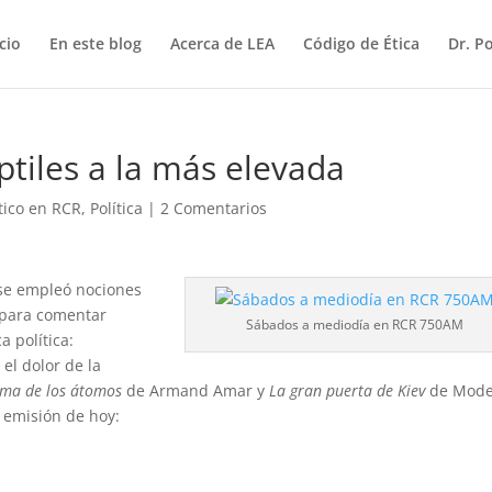
icio
En este blog
Acerca de LEA
Código de Ética
Dr. P
eptiles a la más elevada
ítico en RCR
,
Política
|
2 Comentarios
 se empleó nociones
 para comentar
Sábados a mediodía en RCR 750AM
a política:
 el dolor de la
ma de los átomos
de Armand Amar y
La gran puerta de Kiev
de Mode
a emisión de hoy: