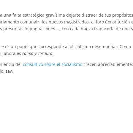
ía una falta estratégica gravísima dejarte distraer de tus propósito
arlamento comunal», los nuevos magistrados, el foro Constitución 
, las presuntas impugnaciones—, con cada nueva trapacería de una s
 ése es un papel que corresponde al oficialismo desempeñar. Como
il ahora es
calma y cordura.
eniencia del
consultivo sobre el socialismo
crecen apreciablemente
do.
LEA