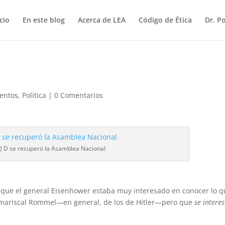
icio
En este blog
Acerca de LEA
Código de Ética
Dr. P
entos
,
Política
|
0 Comentarios
6) D se recuperó la Asamblea Nacional
que el general Eisenhower estaba muy interesado en conocer lo 
l mariscal Rommel—en general, de los de Hitler—pero que
se intere