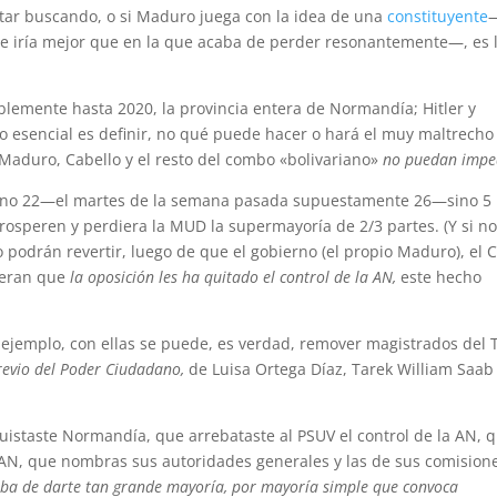
tar buscando, o si Maduro juega con la idea de una
constituyente
le iría mejor que en la que acaba de perder resonantemente—, es 
rsiblemente hasta 2020, la provincia entera de Normandía; Hitler y
Lo esencial es definir, no qué puede hacer o hará el muy maltrecho
 Maduro, Cabello y el resto del combo «bolivariano»
no puedan impe
o, no 22—el martes de la semana pasada supuestamente 26—sino 5
osperen y perdiera la MUD la supermayoría de 2/3 partes. (Y si n
o podrán revertir, luego de que el gobierno (el propio Maduro), el 
tieran que
la oposición les ha quitado el control de la AN,
este hecho
r ejemplo, con ellas se puede, es verdad, remover magistrados del T
revio del Poder Ciudadano,
de Luisa Ortega Díaz, Tarek William Saab
staste Normandía, que arrebataste al PSUV el control de la AN, 
 AN, que nombras sus autoridades generales y las de sus comision
caba de darte tan grande mayoría, por mayoría simple que convoca