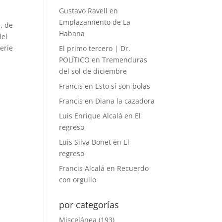
Gustavo Ravell
en
Emplazamiento de La
s, de
Habana
del
erie
El primo tercero | Dr.
POLÍTICO
en
Tremenduras
del sol de diciembre
Francis
en
Esto sí son bolas
Francis
en
Diana la cazadora
;
Luis Enrique Alcalá
en
El
regreso
Luis Silva Bonet
en
El
regreso
Francis Alcalá
en
Recuerdo
con orgullo
por categorías
Miscelánea
(193)