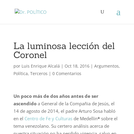
La luminosa lección del
Coronel
por
Luis Enrique Alcalá
|
Oct 18, 2016
|
Argumentos
,
Política
,
Terceros
|
0 Comentarios
Un poco más de dos años antes de ser
ascendido
a General de la Compañia de Jesús, el
14 de agosto de 2014, el padre Arturo Sosa habló
en el
Centro de Fe y Culturas
de Medellín
*
sobre el
tema venezolano. Su certero análisis acerca de
nuestra situación no ha perdido vigencia, salvo en