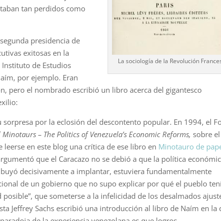
taban tan perdidos como
a segunda presidencia de
utivas exitosas en la
La sociología de la Revolución France
 Instituto de Estudios
Naím, por ejemplo. Eran
n, pero el nombrado escribió un libro acerca del gigantesco
xilio:
 sorpresa por la eclosión del descontento popular. En 1994, el 
 Minotaurs – The Politics of Venezuela’s Economic Reforms,
sobre el
 leerse en este blog una crítica de ese libro en
Minotauro de pap
argumentó que el Caracazo no se debió a que la política económi
ribuyó decisivamente a implantar, estuviera fundamentalmente
cional de un gobierno que no supo explicar por qué el pueblo ten
 posible”, que someterse a la infelicidad de los desalmados ajust
a Jeffrey Sachs escribió una introducción al libro de Naím en la
 paradoja de la experiencia venezolana es que logros