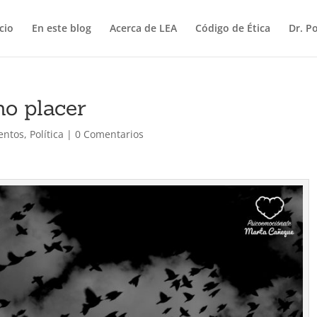
icio
En este blog
Acerca de LEA
Código de Ética
Dr. P
mo placer
entos
,
Política
|
0 Comentarios