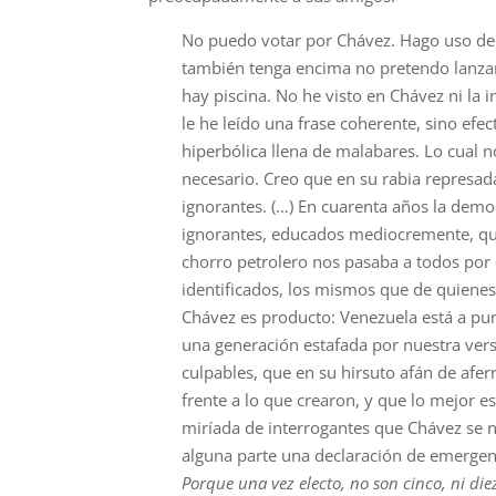
No puedo votar por Chávez. Hago uso de
también tenga encima no pretendo lanzarm
hay piscina. No he visto en Chávez ni la
le he leído una frase coherente, sino efe
hiperbólica llena de malabares. Lo cual 
necesario. Creo que en su rabia represa
ignorantes. (…) En cuarenta años la dem
ignorantes, educados mediocremente, que
chorro petrolero nos pasaba a todos por 
identificados, los mismos que de quienes
Chávez es producto: Venezuela está a pu
una generación estafada por nuestra versi
culpables, que en su hirsuto afán de afer
frente a lo que crearon, y que lo mejor 
miríada de interrogantes que Chávez se n
alguna parte una declaración de emergenc
Porque una vez electo, no son cinco, ni die