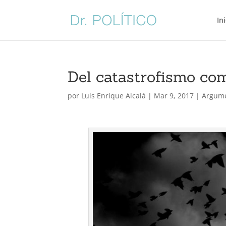
In
Del catastrofismo co
por
Luis Enrique Alcalá
|
Mar 9, 2017
|
Argum