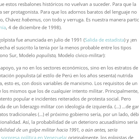
 estos resbalones históricos no vuelvan a suceder. Para que la
 a ser protagonista. Para que los adornos baratos del lenguaje no
nto, Chávez
h
abemus
, con todo y verruga. Es nuestra manera partic
nía
, 4 de diciembre de 1998).
golpista fue anunciada en julio de 1991 (
Salida de estadista
) y ¡en
cha el suscrito la tenía por la menos probable entre los tipos
 Cono Sur, Modelo
populista,
Modelo cívico-militar):
r apoyo, ya no en los sectores económicos, sino en los estratos de
ación populista (al estilo de Perú en los años sesenta) nutrida
, esto es, con dosis variables de mar­xismo. Los requisitos de un
 los mismos que los de cualquier intento militar. Principalmente,
tento popular e incidentes reiterados de protesta social. Pero
 de un liderazgo militar con ideología de izquierda. (…) …de ga
tos tradicionales (…) el próximo gobierno sería, por un lado, débi
icionalidad. Así, la probabilidad de un deterioro acusadísimo sería
bi­lidad de un golpe militar hacia 1991, o aún antes, sería
 sorpresa política en Venezuela
; originalmente, los golpistas de