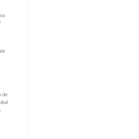
dos
”
 de
a
n
o de
dial
s