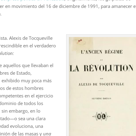
der en movimiento del 16 de diciembre de 1991, para amanecer 
.
sta. Alexis de Tocqueville
escindible en el verdadero
olution:
 aquellos que llevaban el
res de Estado,
n exhibido muy poca más
os de estos hom­bres
mpetentes en el ejercicio
dominio de todos los
; sin embargo, en lo
Estado—o sea una clara
edad evolu­ciona, una
pinión de las masas y
una