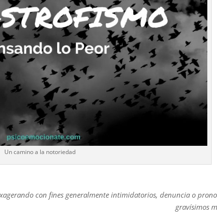
Un camino a la notoriedad
exagerando con fines generalmente intimidatorios, denuncia o prono
gravísimos m