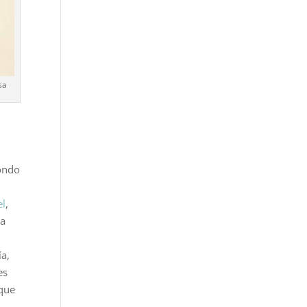
sa
Fondo
el
,
ca
ía,
es
 que