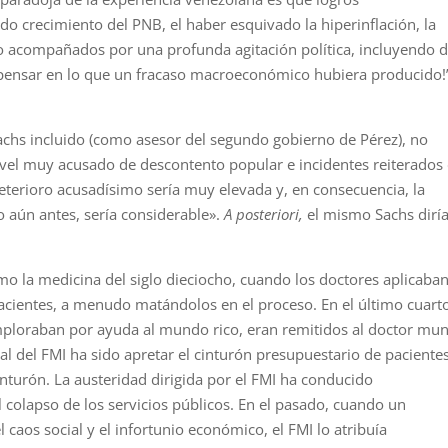
 crecimiento del PNB, el haber esquivado la hiperinflación, la
acompañados por una profunda agitación política, incluyendo 
 pensar en lo que un fracaso macroeconómico hubiera producido!
achs incluido (como asesor del segundo gobierno de Pérez), no
i­vel muy acusado de descontento popular e incidentes reiterados
deterioro acusadísimo sería muy elevada y, en consecuencia, la
o aún antes, sería considerable».
A posteriori,
el mismo Sachs dirí
mo la medicina del siglo dieciocho, cuando los doctores aplicaba
pacientes, a menudo matándolos en el proceso. En el último cuart
mploraban por ayuda al mundo rico, eran remitidos al doctor mun
pal del FMI ha sido apretar el cinturón presupuestario de paciente
turón. La austeridad dirigida por el FMI ha conducido
 colapso de los servicios públicos. En el pasado, cuando un
caos social y el infortunio económico, el FMI lo atribuía