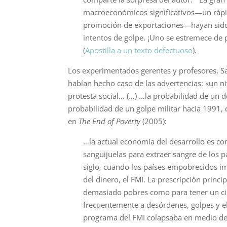
macroeconómicos significativos—un rápido
promoción de exportaciones—hayan sido 
intentos de golpe. ¡Uno se estremece de
(
Apostilla a un texto defectuoso
).
Los experimentados gerentes y profesores, S
habían hecho caso de las advertencias: «un n
protesta social… (…) …la probabilidad de un 
probabi­lidad de un golpe militar hacia 1991, 
en
The End of Poverty
(2005):
…la actual economía del desarrollo es co
sanguijuelas para extraer sangre de los 
siglo, cuando los países empobrecidos i
del dinero, el FMI. La prescripción princi
demasiado pobres como para tener un cin
frecuentemente a desórdenes, golpes y el
programa del FMI colapsaba en medio del 