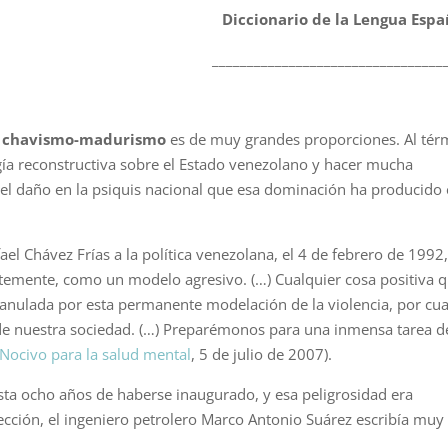
Diccionario de la Lengua Espa
_________________________________
el chavismo-madurismo
es de muy grandes proporciones. Al tér
ugía reconstructiva sobre el Estado venezolano y hacer mucha
s el daño en la psiquis nacional que esa dominación ha producido 
l Chávez Frías a la política venezolana, el 4 de febrero de 1992
temente, como un modelo agresivo. (…) Cualquier cosa positiva 
 anulada por esta permanente modelación de la violencia, por cu
o de nuestra sociedad. (…) Preparémonos para una inmensa tarea d
Nocivo para la salud mental
, 5 de julio de 2007).
ista ocho años de haberse inaugurado, y esa peligrosidad era
lección, el ingeniero petrolero Marco Antonio Suárez escribía muy