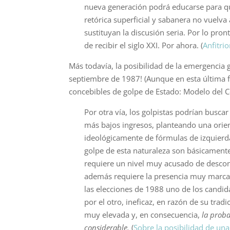
nueva generación podrá educarse para que
retórica superficial y sabanera no vuelva
sustituyan la discusión seria. Por lo pro
de recibir el siglo XXI. Por ahora. (
Anfitrio
Más todavía, la posibilidad de la emergencia 
septiembre de 1987! (Aunque en esta última fe
concebibles de golpe de Estado: Modelo del
Por otra vía, los golpistas podrían busca
más bajos ingresos, planteando una orient
ideoló­gicamente de fórmulas de izquierda
golpe de esta naturaleza son básicamente
requiere un ni­vel muy acusado de descon
además requiere la presencia muy marcada
las elecciones de 1988 uno de los candida
por el otro, ineficaz, en razón de su trad
muy elevada y, en consecuencia,
la proba
considerable.
(
Sobre la posibilidad de una