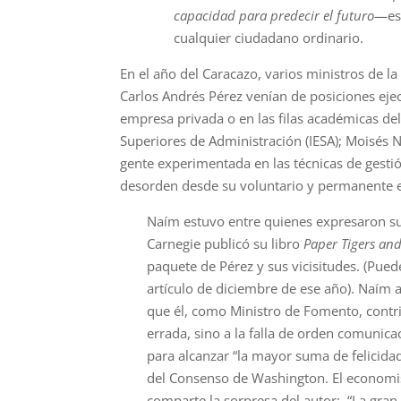
capacidad para predecir el futuro
—es
cualquier ciudadano ordinario.
En el año del Caracazo, varios ministros de l
Carlos Andrés Pérez venían de posiciones ejec
empresa privada o en las filas académicas del
Superiores de Administración (IESA); Moisés 
gente experimentada en las técnicas de gestió
desorden desde su voluntario y permanente e
Naím estuvo entre quienes expresaron su
Carnegie publicó su libro
Paper Tigers and
paquete de Pérez y sus vicisitudes. (Puede
artículo de diciembre de ese año). Naím 
que él, como Ministro de Fomento, cont
errada, sino a la falla de orden comunica
para alcanzar “la mayor suma de felicidad
del Consenso de Washington. El economist
comparte la sorpresa del autor: “La gran