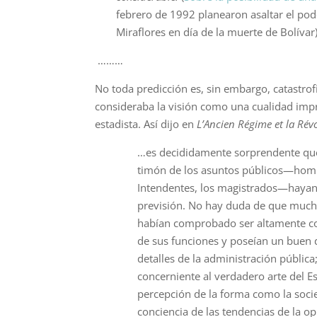
febrero de 1992 planearon asaltar el po
Miraflores en día de la muerte de Bolívar)
………
No toda predicción es, sin embargo, catastrofi
consideraba la visión como una cualidad impr
estadista. Así dijo en
L’Ancien Régime et la Rév
…es decididamente sorprendente que
timón de los asuntos públicos—homb
Intendentes, los magistrados—haya
previsión. No hay duda de que much
habían comprobado ser altamente co
de sus funciones y poseían un buen 
detalles de la adminis­tración pública
concerniente al verdadero arte del 
percepción de la forma como la soci
conciencia de las tendencias de la o