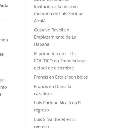
ñola
Invitación a la misa en
memoria de Luis Enrique
_____
Alcalá
Gustavo Ravell
en
Emplazamiento de La
mino
Habana
El primo tercero | Dr.
es
POLÍTICO
en
Tremenduras
del sol de diciembre
,
Francis
en
Esto sí son bolas
que
Francis
en
Diana la
anto
cazadora
e
Luis Enrique Alcalá
en
El
regreso
Luis Silva Bonet
en
El
regreso