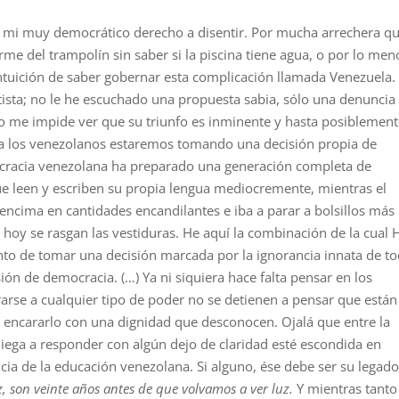
 mi muy democrático derecho a disentir. Por mucha arrechera q
e del trampolín sin saber si la piscina tiene agua, o por lo meno
 intuición de saber gobernar esta complicación llamada Venezuela.
ctista; no le he escuchado una propuesta sabia, sólo una denuncia
no me impide ver que su triunfo es inminente y hasta posiblemen
da los venezolanos estaremos tomando una decisión propia de
ocracia venezolana ha preparado una generación completa de
 leen y escriben su propia lengua mediocremente, mientras el
encima en cantidades encandilantes e iba a parar a bolsillos más
 hoy se rasgan las vestiduras. He aquí la combinación de la cual
nto de tomar una decisión marcada por la ignorancia innata de t
ón de democracia. (…) Ya ni siquiera hace falta pensar en los
rarse a cualquier tipo de poder no se detienen a pensar que están
es encararlo con una dignidad que desconocen. Ojalá que entre la
iega a responder con algún dejo de claridad esté escondida en
ia de la educación venezolana. Si alguno, ése debe ser su legado
z, son veinte años antes de que volvamos a ver luz.
Y mientras tanto