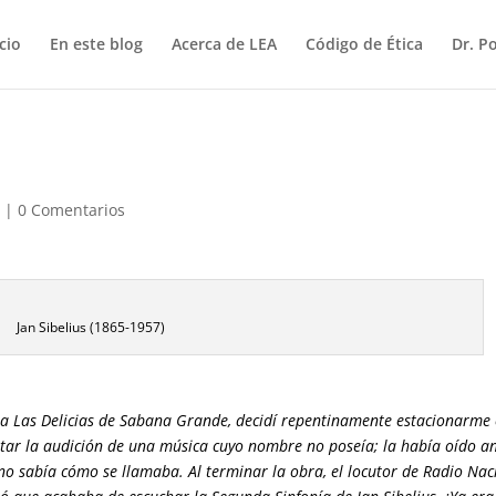
icio
En este blog
Acerca de LEA
Código de Ética
Dr. P
a
|
0 Comentarios
Jan Sibelius (1865-1957)
 Las Delicias de Sabana Grande, decidí repentinamente estacionarme 
tar la audición de una música cuyo nombre no poseía; la había oído an
no sabía cómo se llamaba. Al terminar la obra, el locutor de Radio Nac