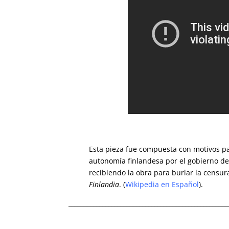
Esta pieza fue compuesta con motivos patr
autonomía finlandesa por el gobierno del
recibiendo la obra para burlar la censura
Finlandia
. (
Wikipedia en Español
).
____________________________________________________