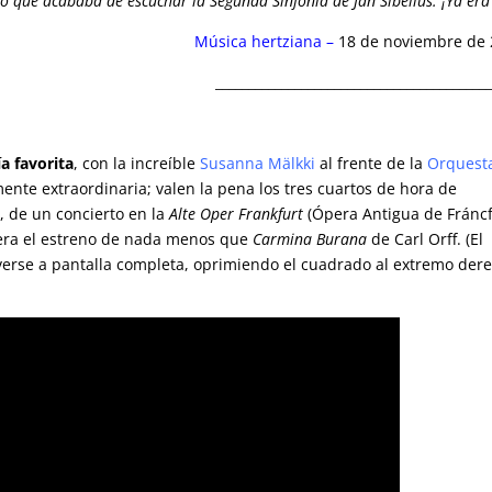
 que acababa de escuchar la Segunda Sinfonía de Jan Sibelius. ¡Ya era 
Música hertziana
–
18 de noviembre de
_________________________________________
a favorita
, con la increíble
Susanna Mälkki
al frente de la
Orquest
mente extraordinaria; valen la pena los tres cuartos de hora de
, de un concierto en la
Alte Oper Frankfurt
(Ópera Antigua de Fráncf
iera el estreno de nada menos que
Carmina Burana
de Carl Orff. (El
se a pantalla completa, oprimiendo el cuadrado al extremo der