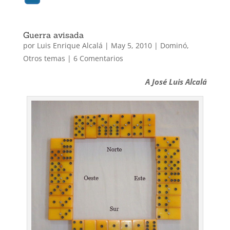
Guerra avisada
por
Luis Enrique Alcalá
|
May 5, 2010
|
Dominó
,
Otros temas
|
6 Comentarios
A José Luis Alcalá