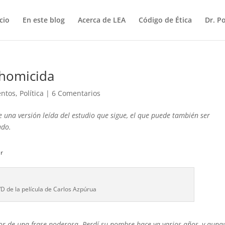
icio
En este blog
Acerca de LEA
Código de Ética
Dr. P
 homicida
ntos
,
Política
|
6 Comentarios
 una versión leída del estudio que sigue, el que puede también ser
ado.
ar
VD de la película de Carlos Azpúrua
or de una frase poderosa. Perdí su nombre hace ya varios años, y aunq