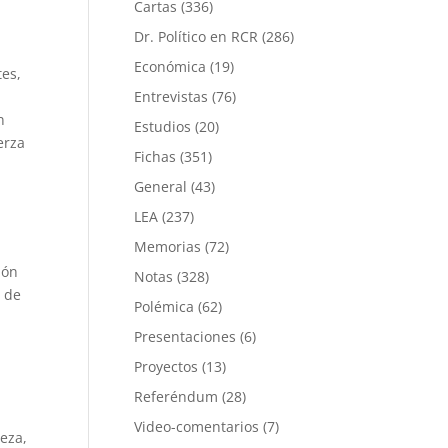
Cartas
(336)
Dr. Político en RCR
(286)
Económica
(19)
tes,
Entrevistas
(76)
n
Estudios
(20)
erza
Fichas
(351)
General
(43)
LEA
(237)
Memorias
(72)
ión
Notas
(328)
a de
Polémica
(62)
Presentaciones
(6)
Proyectos
(13)
Referéndum
(28)
Video-comentarios
(7)
ueza,