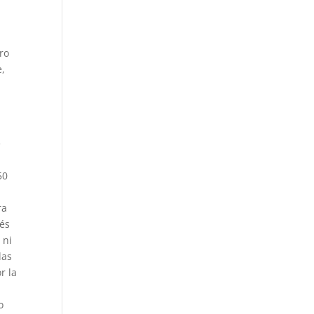
ro
e,
e
50
ra
rés
 ni
las
r la
o