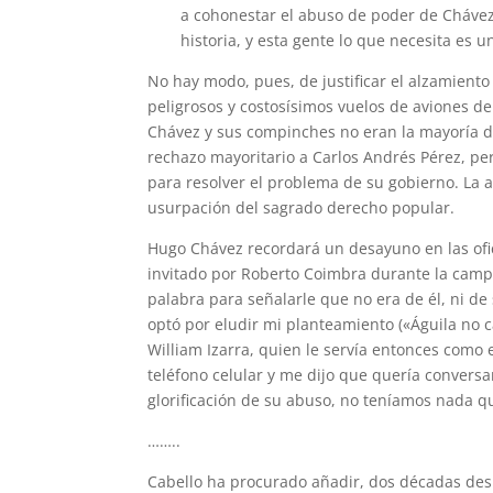
a cohonestar el abuso de poder de Chávez,
historia, y esta gente lo que necesita es 
No hay modo, pues, de justificar el alzamiento
peligrosos y costosísimos vuelos de aviones de
Chávez y sus compinches no eran la mayoría d
rechazo mayoritario a Carlos Andrés Pérez, pe
para resolver el problema de su gobierno. La 
usurpación del sagrado derecho popular.
Hugo Chávez recordará un desayuno en las ofic
invitado por Roberto Coimbra durante la campa
palabra para señalarle que no era de él, ni d
optó por eludir mi planteamiento («Águila no 
William Izarra, quien le servía entonces com
teléfono celular y me dijo que quería conversa
glorificación de su abuso, no teníamos nada q
……..
Cabello ha procurado añadir, dos décadas despu