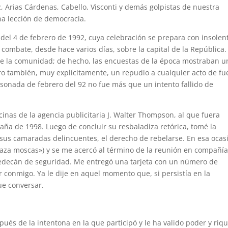
 Arias Cárdenas, Cabello, Visconti y demás golpistas de nuestra
una lección de democracia.
 del 4 de febrero de 1992, cuya celebración se prepara con insolen
 combate, desde hace varios días, sobre la capital de la República.
e la comunidad; de hecho, las encuestas de la época mostraban u
ro también, muy explícitamente, un repudio a cualquier acto de fu
asonada de febrero del 92 no fue más que un intento fallido de
inas de la agencia publicitaria J. Walter Thompson, al que fuera
ña de 1998. Luego de concluir su resbaladiza retórica, tomé la
e sus camaradas delincuentes, el derecho de rebelarse. En esa ocas
caza moscas») y se me acercó al término de la reunión en compañí
o edecán de seguridad. Me entregó una tarjeta con un número de
r conmigo. Ya le dije en aquel momento que, si persistía en la
ue conversar.
és de la intentona en la que participó y le ha valido poder y riq