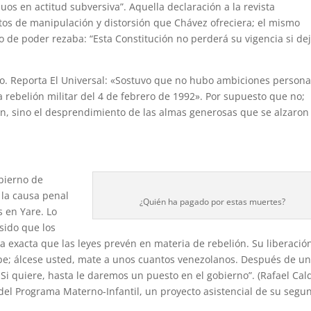
duos en actitud subversiva”. Aquella declaración a la revista
tos de manipulación y distorsión que Chávez ofreciera; el mismo
so de poder rezaba: “Esta Constitución no perderá su vigencia si de
o. Reporta El Universal: «Sostuvo que no hubo ambiciones persona
a rebelión militar del 4 de febrero de 1992». Por supuesto que no;
n, sino el desprendimiento de las almas generosas que se alzaron
bierno de
 la causa penal
¿Quién ha pagado por estas muertes?
s en Yare. Lo
 sido que los
 exacta que las leyes prevén en materia de rebelión. Su liberació
cupe; álcese usted, mate a unos cuantos venezolanos. Después de u
Si quiere, hasta le daremos un puesto en el gobierno”. (Rafael Cal
 del Programa Materno-Infantil, un proyecto asistencial de su segu