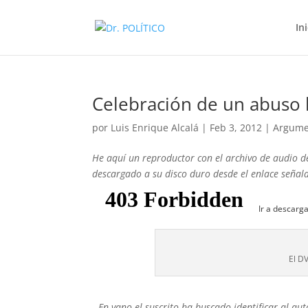
In
Celebración de un abuso
por
Luis Enrique Alcalá
|
Feb 3, 2012
|
Argume
He aquí un reproductor con el archivo de audio de
descargado a su disco duro desde el enlace señal
Ir a descarg
El D
En vano el suscrito
ha buscado identificar al aut