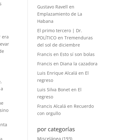
s
Gustavo Ravell
en
Emplazamiento de La
Habana
El primo tercero | Dr.
r era
POLÍTICO
en
Tremenduras
levar
del sol de diciembre
de
Francis
en
Esto sí son bolas
Francis
en
Diana la cazadora
Luis Enrique Alcalá
en
El
regreso
,
 a
Luis Silva Bonet
en
El
regreso
ue
Francis Alcalá
en
Recuerdo
 sino
con orgullo
inta
por categorías
Miscelánea
(193)
la