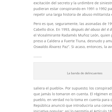
excitación del secreto y la urdimbre de siniest
pudieran estar conspirando en 1991 o 1992 par
repetir una larga historia de abuso militarista 
Pero es que, seguramente, las asonadas de 199
Cabello dice. En 1993,
después del abuso del 4 d
el Vicealmirante Radamés Muñoz León, quien p
preso a Caldera a Fuerte Tiuna, desnudo y ama
Oswaldo Álvarez Paz”. Si acaso, entonces, la a
………
La banda de delincuentes
saliera el pueblo». Por supuesto; los conspira
que jamás lo tomaron en cuenta. El régimen es
pueblo, en verdad no lo toma en cuenta para de
República anunció que introduciría una convoc
iniciativa popular; así lo permitía el Artículo 1