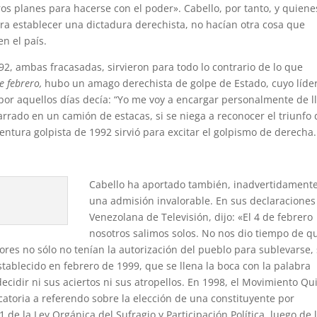
ros planes para hacerse con el poder». Cabello, por tanto, y quiene
a establecer una dictadura derechista, no hacían otra cosa que
en el país.
2, ambas fracasadas, sirvieron para todo lo contrario de lo que
e febrero,
hubo un amago derechista de golpe de Estado, cuyo líde
or aquellos días decía: “Yo me voy a encargar personalmente de l
rrado en un camión de estacas, si se niega a reconocer el triunfo 
ventura golpista de 1992 sirvió para excitar el golpismo de derecha.
Cabello ha aportado también, inadvertidamente
una admisión invalorable. En sus declaraciones
Venezolana de Televisión, dijo: «El 4 de febrero
nosotros salimos solos. No nos dio tiempo de q
dores no sólo no tenían la autorización del pueblo para sublevarse,
tablecido en febrero de 1999, que se llena la boca con la palabra
cidir ni sus aciertos ni sus atropellos. En 1998, el Movimiento Qu
atoria a referendo sobre la elección de una constituyente por
81 de la Ley Orgánica del Sufragio y Participación Política, luego de 