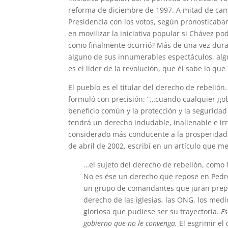
reforma de diciembre de 1997. A mitad de cam
Presidencia con los votos, según pronosticaba
en movilizar la iniciativa popular si Chávez p
como finalmente ocurrió? Más de una vez dura
alguno de sus innumerables espectáculos, algú
es el líder de la revolución, que él sabe lo q
El pueblo es el titular del derecho de rebelión
formuló con precisión: “…cuando cualquier gob
beneficio común y la protección y la segurida
tendrá un derecho indudable, inalienable e ir
considerado más conducente a la prosperidad p
de abril de 2002, escribí en un artículo que me 
…el sujeto del derecho de rebelión, como 
No es ése un derecho que repose en Pedro
un grupo de comandantes que juran prepo
derecho de las iglesias, las ONG, los med
gloriosa que pudiese ser su trayectoria.
Es
gobierno que no le convenga.
El esgrimir el