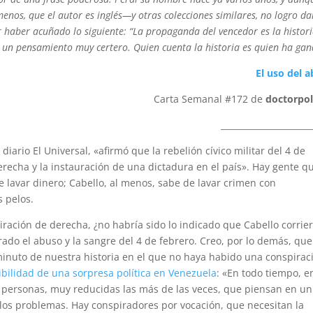
enos, que el autor es inglés—y otras colecciones similares, no logro da
r haber acuñado lo siguiente: “La propaganda del vencedor es la histori
 es un pensamiento muy certero. Quien cuenta la historia es quien ha ga
El uso del 
Carta Semanal #172 de
doctorpol
_____________________
 diario El Universal, «afirmó que la rebelión cívico militar del 4 de
erecha y la instauración de una dictadura en el país». Hay gente q
e lavar dinero; Cabello, al menos, sabe de lavar crimen con
 pelos.
ración de derecha, ¿no habría sido lo indicado que Cabello corrie
do el abuso y la sangre del 4 de febrero. Creo, por lo demás, que
nuto de nuestra historia en el que no haya habido una conspirac
ibilidad de una sorpresa política en Venezuela
: «En todo tiempo, e
e per­sonas, muy reducidas las más de las veces, que piensan en un
 los problemas. Hay conspiradores por vocación, que necesitan la