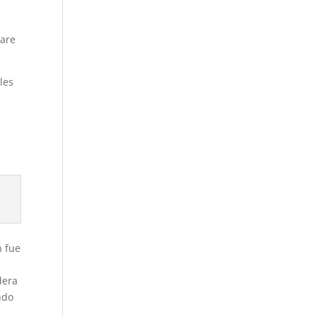
jare
les
n fue
n
dera
ndo