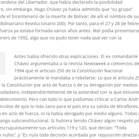
 condena del Libertador, que había declarado la posibilidad
are, sin embargo, Hugo Chávez ya había admitido que “su grupo”
de el bicentenario de la muerte de Bolívar; de allí el nombre de su
livariano Revolucionario 200). Por tanto, para el 27 y 28 de febre
 fuerza ya estaba formada varios años antes. Mal podía presentars
ebrero de 1992, algo que no pudo tener nada que ver con la
Antes había ofrecido otras explicaciones. El ex comandante
Chávez argumentaba a la revista Newsweek a comienzos d
1994 que el artículo 250 de la Constitución Nacional
prácticamente le mandaba a rebelarse. Lo que el artículo 2
 la Constitución por acto de fuerza o de su derogación por medios
 ciudadano, independientemente de la autoridad con la que estuvie
tablecimiento. Pero con todo lo que podíamos criticar a Carlos And
idos de que lo más sano para el país era su salida de Miraflores,
n en acto de fuerza, ni la había derogado por medio alguno. Todas 
rango subconstitucional. Si hubiera tenido Chávez algún respeto po
 escrupulosamente sus artículos 119 y 120, que decían:
“
Toda
 nulos”, y “Es nula toda decisión acordada por requisición directa 