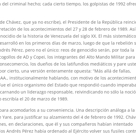
 del criminal hecho; cada cierto tiempo, los golpistas de 1992 ofr
de Chávez, que ya no escribe), el Presidente de la República reinci
retación de los acontecimientos del 27 y 28 de febrero de 1989. Así
ocidio de la historia de Venezuela del siglo XX. El más sistemático
desarrolló en los primeros días de marzo, luego de que la rebelión 
rés Pérez, pero no el único: reos de genocidio serán, por toda la
cogollos de AD y Copei, los integrantes del Alto Mando Militar para
onsecomercio, los dueños de los latifundios mediáticos y pare ust
por cierto, una versión enteramente opuesta: “Más allá de fallas,
F. AA., institucionalmente hablando, con motivo de los acontecimien
. Fue el único organismo del Estado que respondió cuando imperaba
ncarnando un liderazgo responsable, reivindicando no sólo la noci
o escribía el 20 de marzo de 1989.
para acomodarlos a su conveniencia. Una descripción análoga a la
de Yare, para justificar su alzamiento del 4 de febrero de 1992. Chá
ones, en declaraciones, que él y sus compañeros habían intentado
s Andrés Pérez había ordenado al Ejército volver sus fusiles contr