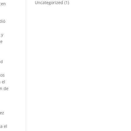
Uncategorized
(1)
ecen
dió
 y
se
ed
tos
 el
ón de
vez
a el