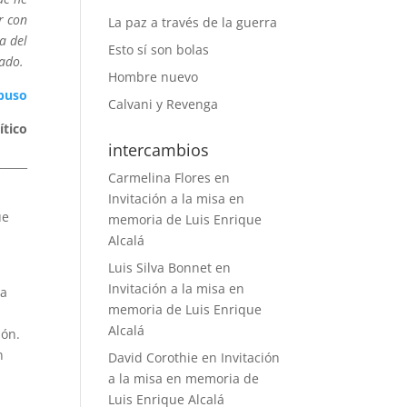
r con
La paz a través de la guerra
a del
Esto sí son bolas
nado.
Hombre nuevo
abuso
Calvani y Revenga
ítico
intercambios
______
Carmelina Flores
en
Invitación a la misa en
ue
memoria de Luis Enrique
Alcalá
Luis Silva Bonnet
en
Invitación a la misa en
ra
memoria de Luis Enrique
Alcalá
ión.
n
David Corothie
en
Invitación
a la misa en memoria de
Luis Enrique Alcalá