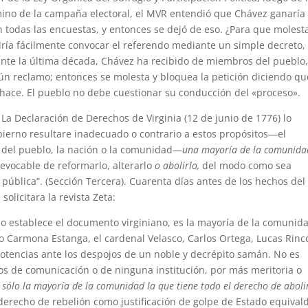
ino de la campaña electoral, el MVR entendió que Chávez ganaría 
n todas las encuestas, y entonces se dejó de eso. ¿Para que molest
odría fácilmente convocar el referendo mediante un simple decreto,
nte la última década, Chávez ha recibido de miembros del pueblo
n reclamo; entonces se molesta y bloquea la petición diciendo qu
ue hace. El pueblo no debe cuestionar su conducción del «proceso».
. La Declaración de Derechos de Virginia (12 de junio de 1776) lo
ierno resultare inadecuado o contrario a estos propósitos—el
d del pueblo, la nación o la comunidad—
una mayoría de la comunida
revocable de reformarlo, alterarlo
o abolirlo,
del modo como sea
ública”. (Sección Tercera). Cuarenta días antes de los hechos del
solicitara la revista Zeta:
lo establece el documento virginiano, es la mayoría de la comunid
 Carmona Estanga, el cardenal Velasco, Carlos Ortega, Lucas Rinc
tencias ante los despojos de un noble y decrépito samán. No es
ios de comunicación o de ninguna institución, por más meritoria o
 sólo la mayoría de la comunidad la que tiene todo el derecho de aboli
 derecho de rebelión como justificación de golpe de Estado equival