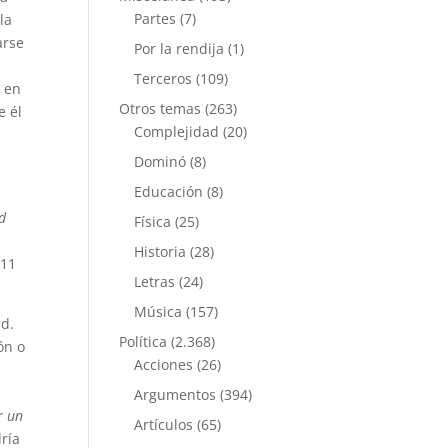
Partes
(7)
la
arse
Por la rendija
(1)
Terceros
(109)
, en
Otros temas
(263)
e él
Complejidad
(20)
Dominó
(8)
Educación
(8)
d
Física
(25)
Historia
(28)
 11
Letras
(24)
Música
(157)
ad.
Política
(2.368)
ón o
Acciones
(26)
Argumentos
(394)
r un
Artículos
(65)
dría