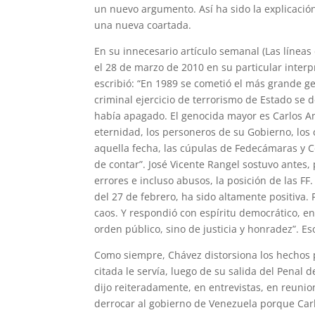
un nuevo argumento. Así ha sido la explicación
una nueva coartada.
En su innecesario artículo semanal (Las líneas 
el 28 de marzo de 2010 en su particular interp
escribió: “En 1989 se cometió el más grande gen
criminal ejercicio de terrorismo de Estado se 
había apagado. El genocida mayor es Carlos And
eternidad, los personeros de su Gobierno, los 
aquella fecha, las cúpulas de Fedecámaras y C
de contar”. José Vicente Rangel sostuvo antes, 
errores e incluso abusos, la posición de las F
del 27 de febrero, ha sido altamente positiva
caos. Y respondió con espíritu democrático, e
orden público, sino de justicia y honradez”. Es
Como siempre, Chávez distorsiona los hechos 
citada le servía, luego de su salida del Penal 
dijo reiteradamente, en entrevistas, en reuni
derrocar al gobierno de Venezuela porque Carlo