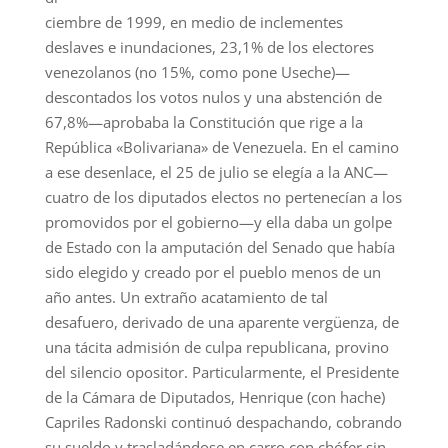
ciembre de 1999, en medio de inclementes
deslaves e inundaciones, 23,1% de los electores
venezolanos (no 15%, como pone Useche)—
descontados los votos nulos y una abstención de
67,8%—aprobaba la Constitución que rige a la
República «Bolivariana» de Venezuela. En el camino
a ese desenlace, el 25 de julio se elegía a la ANC—
cuatro de los diputados electos no pertenecían a los
promovidos por el gobierno—y ella daba un golpe
de Estado con la amputación del Senado que había
sido elegido y creado por el pueblo menos de un
año antes. Un extraño acatamiento de tal
desafuero, derivado de una aparente vergüenza, de
una tácita admisión de culpa republicana, provino
del silencio opositor. Particularmente, el Presidente
de la Cámara de Diputados, Henrique (con hache)
Capriles Radonski continuó despachando, cobrando
su sueldo y trasladándose en carro con chófer sin