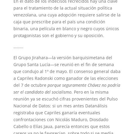
En el dato de los indecisos recrecidos hay una clave
para el tratamiento de la actual situación política
venezolana, una cuya adopción requiere salirse de la
caja que prescribe para el país una condición
binaria, una película en blanco y negro cuyos únicos
protagonistas son el gobierno y su oposición.
………
El Grupo Jirahara—la versión barquisimetana del
Grupo Santa Lucía—se reunió en el fin de semana
que condujo al 1º de mayo. El consenso general daba
a Capriles Radonski como ganador de las elecciones
del 7 de octubre
porque seguramente Chávez no podría
ser el candidato del socialismo.
Pero en la misma
reunión ya se escuchó cifras provenientes del Pulso
Nacional de Datos: si un mes antes Datanálisis
registraba que Capriles ganaría eventuales
confrontaciones con Nicolás Maduro, Diosdado
Cabello o Elías Jaua, parecía entonces que estos
careos ya no le favorecían, sobre todo si se medía