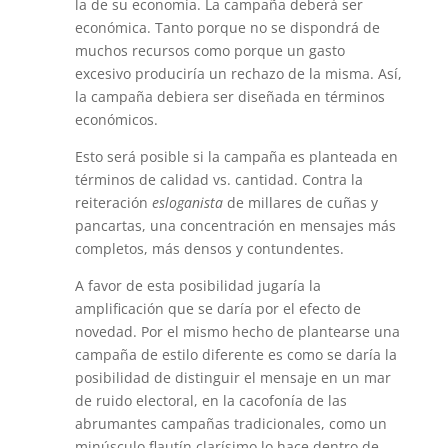
la de su economía. La campaña deberá ser
económica. Tanto porque no se dispon­drá de
muchos recursos como porque un gasto
excesivo produciría un re­chazo de la misma. Así,
la campaña debiera ser diseñada en términos
eco­nómicos.
Esto será posible si la campaña es planteada en
términos de calidad vs. cantidad. Contra la
reiteración
esloganista
de millares de cuñas y
pancar­tas, una concentración en mensajes más
completos, más densos y contun­dentes.
A favor de esta posibilidad jugaría la
amplificación que se daría por el efecto de
novedad. Por el mismo hecho de plantearse una
campaña de es­tilo diferente es como se daría la
posibilidad de distinguir el mensaje en un mar
de ruido electoral, en la cacofonía de las
abrumantes campañas tradi­cionales, como un
minúsculo flautín clarísimo lo hace dentro de