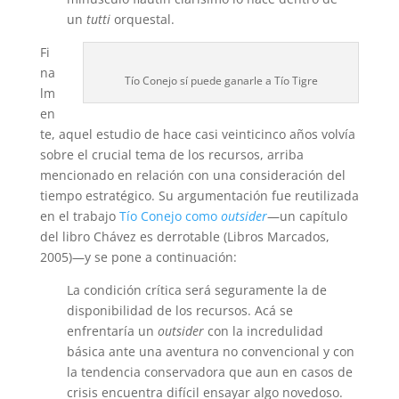
un
tutti
or­questal.
Fi
na
Tío Conejo sí puede ganarle a Tío Tigre
lm
en
te, aquel estudio de hace casi veinticinco años volvía
sobre el crucial tema de los recursos, arriba
mencionado en relación con una consideración del
tiempo estratégico. Su argumentación fue reutilizada
en el trabajo
Tío Conejo como
outsider
—un capítulo
del libro Chávez es derrotable (Libros Marcados,
2005)—y se pone a continuación:
La condición crítica será seguramente la de
disponibilidad de los recursos. Acá se
enfrentaría un
outsider
con la incredulidad
básica ante una aventura no convencional y con
la tendencia conservadora que aun en casos de
crisis encuentra difícil ensayar algo novedoso.