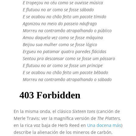
E tropeçou no céu como se ouvisse música
E flutuou no ar como se fosse sábado
E se acabou no chão feito um pacote tímido
Agonizou no meio do passeio náufrago
Morreu na contramão atrapalhando o público
Amou daquela vez como se fosse máquina
Beijou sua mulher como se fosse lógico
Ergueu no patamar quatro paredes flácidas
Sentou pra descansar como se fosse um pássaro
E flutuou no ar como se fosse um príncipe
E se acabou no chão feito um pacote bêbado
Morreu na contramão atrapalhando o sábado
En la misma onda, el clásico
Sixteen tons
(canción de
Merle Travis; ver la magnífica versión de
The Platters,
en la rica voz baja de Herb Reed en
Una docena más
)
describe la alienación de los mineros de carbón,