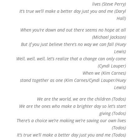
lives (Steve Perry)
It’s true we’ll make a better day just you and me (Daryl
Hall)
When you’re down and out there seems no hope at all
(Michael Jackson)
But if you just believe there’s no way we can fall (Huey
Lewis)
Well, well, well, let’s realize that a change can only come
(Cyndi Lauper)
When we (Kim Carnes)
stand together as one (Kim Carnes/Cyndi Lauper/Huey
Lewis)
We are the world, we are the children (Todos)
We are the ones who make a brighter day so let’s start
giving (Todos)
There’s a choice we’re making we’re saving our own lives
(Todos)
It’s true we’ll make a better day just you and me (Todos)