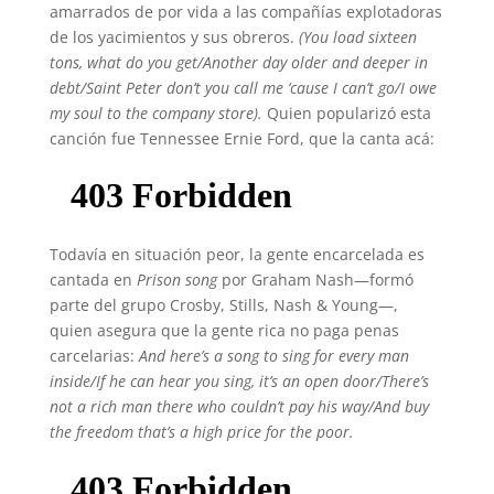
amarrados de por vida a las compañías explotadoras
de los yacimientos y sus obreros.
(You load sixteen
tons, what do you get/Another day older and deeper in
debt/Saint Peter don’t you call me ‘cause I can’t go/I owe
my soul to the company store).
Quien popularizó esta
canción fue Tennessee Ernie Ford, que la canta acá:
Todavía en situación peor, la gente encarcelada es
cantada en
Prison song
por Graham Nash—formó
parte del grupo Crosby, Stills, Nash & Young—,
quien asegura que la gente rica no paga penas
carcelarias:
And here’s a song to sing for every man
inside
/If he can hear you sing, it’s an open door
/There’s
not a rich man there who couldn’t pay his way
/And buy
the freedom that’s a high price for the poor.