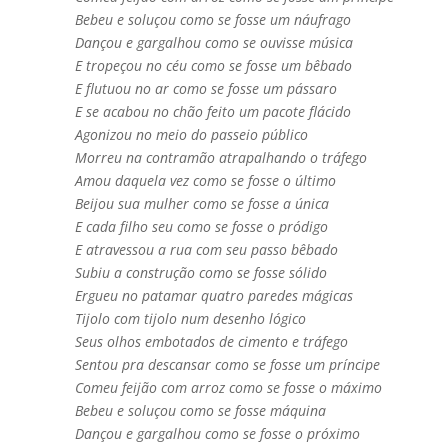
Bebeu e soluçou como se fosse um náufrago
Dançou e gargalhou como se ouvisse música
E tropeçou no céu como se fosse um bêbado
E flutuou no ar como se fosse um pássaro
E se acabou no chão feito um pacote flácido
Agonizou no meio do passeio público
Morreu na contramão atrapalhando o tráfego
Amou daquela vez como se fosse o último
Beijou sua mulher como se fosse a única
E cada filho seu como se fosse o pródigo
E atravessou a rua com seu passo bêbado
Subiu a construção como se fosse sólido
Ergueu no patamar quatro paredes mágicas
Tijolo com tijolo num desenho lógico
Seus olhos embotados de cimento e tráfego
Sentou pra descansar como se fosse um príncipe
Comeu feijão com arroz como se fosse o máximo
Bebeu e soluçou como se fosse máquina
Dançou e gargalhou como se fosse o próximo