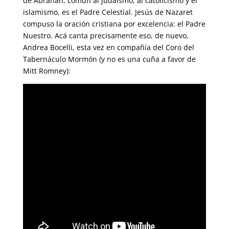
de Abrahán, común al judaísmo, al catolicismo y el
islamismo, es el Padre Celestial. Jesús de Nazaret
compuso la oración cristiana por excelencia: el Padre
Nuestro. Acá canta precisamente eso, de nuevo,
Andrea Bocelli, esta vez en compañía del Coro del
Tabernáculo Mormón (y no es una cuña a favor de
Mitt Romney):