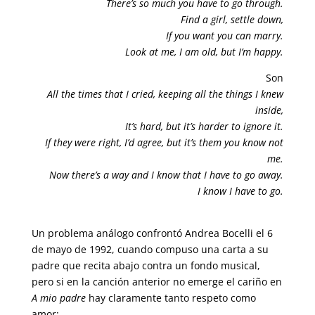
There’s so much you have to go through.
Find a girl, settle down,
If you want you can marry.
Look at me, I am old, but I’m happy.
Son
All the times that I cried, keeping all the things I knew
inside,
It’s hard, but it’s harder to ignore it.
If they were right, I’d agree, but it’s them you know not
me.
Now there’s a way and I know that I have to go away.
I know I have to go.
Un problema análogo confrontó Andrea Bocelli el 6
de mayo de 1992, cuando compuso una carta a su
padre que recita abajo contra un fondo musical,
pero si en la canción anterior no emerge el cariño en
A mio padre
hay claramente tanto respeto como
amor: