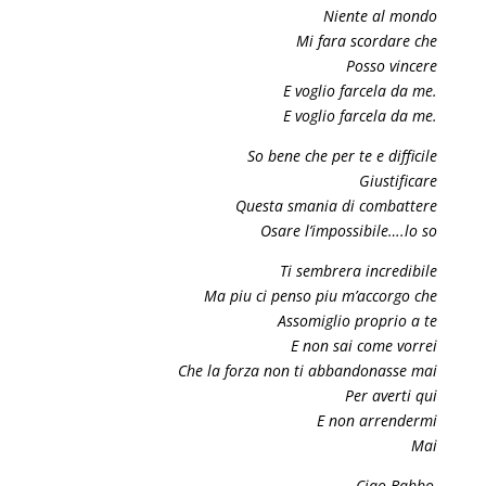
Niente al mondo
Mi fara scordare che
Posso vincere
E voglio farcela da me.
E voglio farcela da me.
So bene che per te e difficile
Giustificare
Questa smania di combattere
Osare l’impossibile….lo so
Ti sembrera incredibile
Ma piu ci penso piu m’accorgo che
Assomiglio proprio a te
E non sai come vorrei
Che la forza non ti abbandonasse mai
Per averti qui
E non arrendermi
Mai
Ciao Babbo,