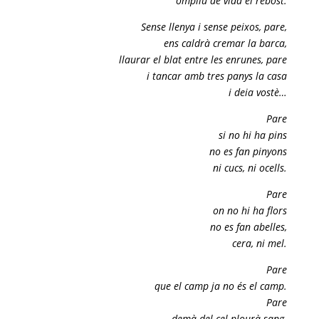
ompliu de vida el rebost.
Sense llenya i sense peixos, pare,
ens caldrà cremar la barca,
llaurar el blat entre les enrunes, pare
i tancar amb tres panys la casa
i deia vostè…
Pare
si no hi ha pins
no es fan pinyons
ni cucs, ni ocells.
Pare
on no hi ha flors
no es fan abelles,
cera, ni mel.
Pare
que el camp ja no és el camp.
Pare
demà del cel plourà sang.