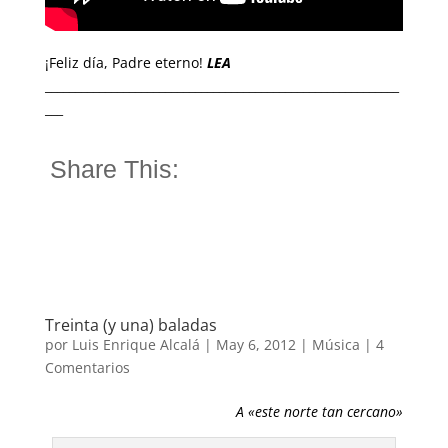
¡Feliz día, Padre eterno!
LEA
___________________________________________________________
___
Share This:
Treinta (y una) baladas
por
Luis Enrique Alcalá
|
May 6, 2012
|
Música
|
4
Comentarios
A «este norte tan cercano»