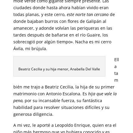
mole verde como gigante siempre presente. Las
ciudades donde hasta ahora habían vivido eran
todas planas, y este cerro,
este norte tan cercano
de
donde bajaban burros con flores de Galipán al
amanecer, y adonde volvían las periqueras en las
tardes después de bañarse en el río Guaire, los
sobrecogió por algún tiempo». Nacha es mi cerro
Ávila, mi brújula.
Ell
a
Beatriz Cecilia y su hija menor, Anabella Del Valle
ta
m
bién me trajo a Beatriz Cecilia, la hija de su primer
matrimonio con Antonio Escalona. Es
hija que vale la
pena,
por su incansable fuerza, su fantástica
habilidad para resolver situaciones difíciles y su
generosa diligencia.
A mi vez, le aporté a Leopoldo Enrique, quien era el
niño más hermoso que yo hubiera conocido y es