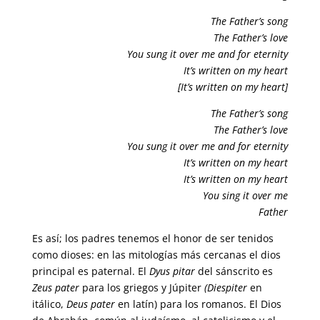
The Father’s song
The Father’s love
You sung it over me and for eternity
It’s written on my heart
[It’s written on my heart]
The Father’s song
The Father’s love
You sung it over me and for eternity
It’s written on my heart
It’s written on my heart
You sing it over me
Father
Es así; los padres tenemos el honor de ser tenidos
como dioses: en las mitologías más cercanas el dios
principal es paternal. El
Dyus pitar
del sánscrito es
Zeus pater
para los griegos y Júpiter
(Diespiter
en
itálico,
Deus pater
en latín) para los romanos. El Dios