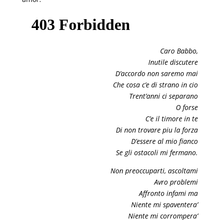
Caro Babbo,
Inutile discutere
D’accordo non saremo mai
Che cosa c’e di strano in cio
Trent’anni ci separano
O forse
C’e il timore in te
Di non trovare piu la forza
D’essere al mio fianco
Se gli ostacoli mi fermano.
Non preoccuparti, ascoltami
Avro problemi
Affronto infami ma
Niente mi spaventera’
Niente mi corrompera’