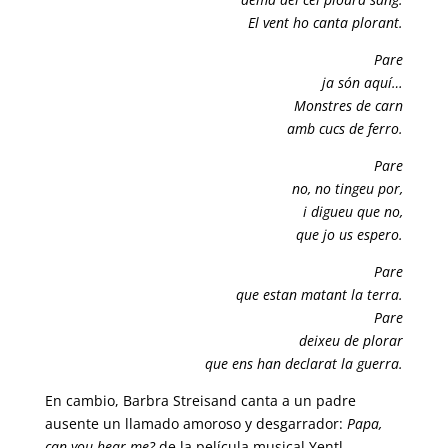
El vent ho canta plorant.
Pare
ja són aquí…
Monstres de carn
amb cucs de ferro.
Pare
no, no tingeu por,
i digueu que no,
que jo us espero.
Pare
que estan matant la terra.
Pare
deixeu de plorar
que ens han declarat la guerra.
En cambio, Barbra Streisand canta a un padre
ausente un llamado amoroso y desgarrador:
Papa,
can you hear me?
de la película musical Yentl.