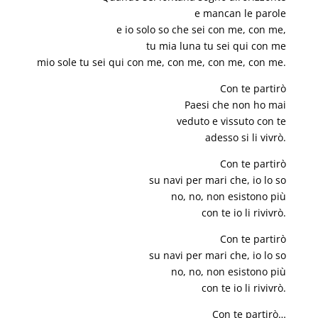
e mancan le parole
e io solo so che sei con me, con me,
tu mia luna tu sei qui con me
mio sole tu sei qui con me, con me, con me, con me.
Con te partirò
Paesi che non ho mai
veduto e vissuto con te
adesso si li vivrò.
Con te partirò
su navi per mari che, io lo so
no, no, non esistono più
con te io li rivivrò.
Con te partirò
su navi per mari che, io lo so
no, no, non esistono più
con te io li rivivrò.
Con te partirò…