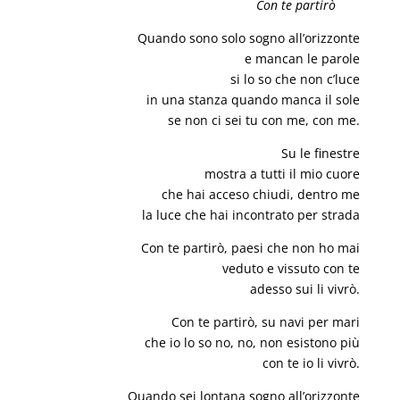
Con te partirò
Quando sono solo sogno all’orizzonte
e mancan le parole
si lo so che non c’luce
in una stanza quando manca il sole
se non ci sei tu con me, con me.
Su le finestre
mostra a tutti il mio cuore
che hai acceso chiudi, dentro me
la luce che hai incontrato per strada
Con te partirò, paesi che non ho mai
veduto e vissuto con te
adesso sui li vivrò.
Con te partirò, su navi per mari
che io lo so no, no, non esistono più
con te io li vivrò.
Quando sei lontana sogno all’orizzonte