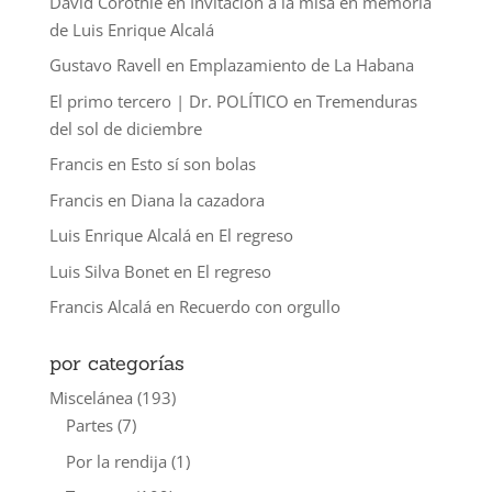
David Corothie
en
Invitación a la misa en memoria
de Luis Enrique Alcalá
Gustavo Ravell
en
Emplazamiento de La Habana
El primo tercero | Dr. POLÍTICO
en
Tremenduras
del sol de diciembre
Francis
en
Esto sí son bolas
Francis
en
Diana la cazadora
Luis Enrique Alcalá
en
El regreso
Luis Silva Bonet
en
El regreso
Francis Alcalá
en
Recuerdo con orgullo
por categorías
Miscelánea
(193)
Partes
(7)
Por la rendija
(1)