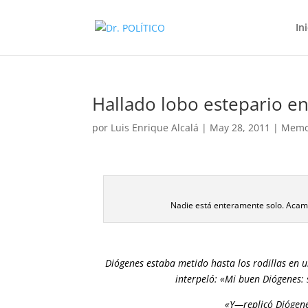
In
Hallado lobo estepario en
por
Luis Enrique Alcalá
|
May 28, 2011
|
Memo
Nadie está enteramente solo. Acampa
Diógenes estaba metido hasta los rodillas en u
interpeló: «Mi buen Diógenes: s
«Y—replicó Diógenes