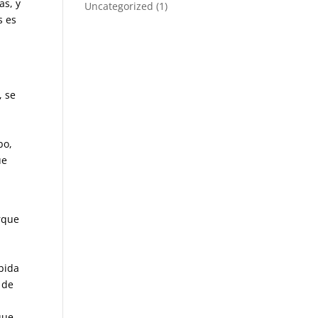
as, y
Uncategorized
(1)
s es
, se
bo,
ue
rque
o
bida
 de
que