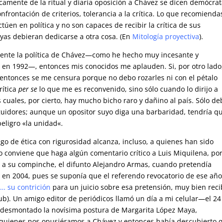
camente de la ritual y diaria oposición a Chávez se dicen demócrat
frontación de criterios, tolerancia a la crítica. Lo que recomienda
túen en política y no son capaces de recibir la crítica de sus
uyas debieran dedicarse a otra cosa. (En
Mitología proyectiva
).
temente la política de Chávez—como he hecho muy incesante y
en 1992—, entonces mis conocidos me aplauden. Si, por otro lado
 entonces se me censura porque no debo rozarles ni con el pétalo
rítica
per se
lo que me es reconvenido, sino sólo cuando lo dirijo a
 cuales, por cierto, hay mucho bicho raro y dañino al país. Sólo de
eguidores; aunque un opositor suyo diga una barbaridad, tendría q
eligro «
la unidad
«.
go de ética con rigurosidad alcanza, incluso, a quienes han sido
o conviene que haga algún comentario crítico a Luis Miquilena, po
o a su compinche, el difunto Alejandro Armas, cuando pretendía
a en 2004, pues se suponía que el referendo revocatorio de ese añ
… su contrición
para un juicio sobre esa pretensión, muy bien reci
ub). Un amigo editor de periódicos llamó un día a mi celular—el 24
esmontado la novísima postura de Margarita López Maya,
 a quienes nos opusiéramos a Chávez y entonces había descubierto 