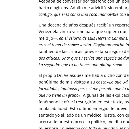
Acababa de conversar por teléfono con un polít
harto elogiosos. Adolfo me advirtió, sin embar
contigo, que eres como una roca inamovible con l
Una docena de años después recibí un reporte 
Venezuela vino a verme para que supiera que 
me dijo—
, en el velorio de Luis Herrera Campíns
eras el tema de conversación. Elogiaban mucho la
también de las críticas, pues estaba seguro d
dos críticas. Una: que tú serías una especie de 
La segunda: que tú no tienes una plataforma».
El propio Dr. Velásquez me había dicho con de
penúltima de mis visitas a su casa:
«Lo que Ud. 
formidable, luminoso pero, si me permite que lo 
que no tiene un grupo».
Algunas de las explicac
fenómeno le ofrecí resurgirán en este texto; a
implacabilidad. Esto último emergió de nuevo e
sentado yo al lado de un médico ilustre, con
acerca de nuestro proceso político, me dijo 
mi esposa,
yo peleaba con todo el mundo
y él n