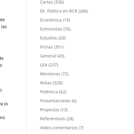
Cartas
(336)
Dr. Político en RCR
(286)
nte
Económica
(19)
 las
Entrevistas
(76)
Estudios
(20)
Fichas
(351)
General
(43)
de
LEA
(237)
lo
Memorias
(72)
Notas
(328)
o
Polémica
(62)
Presentaciones
(6)
a (o
Proyectos
(13)
s
uno
Referéndum
(28)
Video-comentarios
(7)