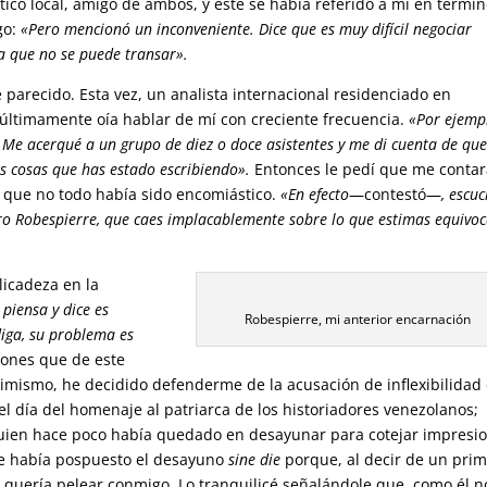
ico local, amigo de ambos, y éste se había referido a mí en térmi
go:
«Pero mencionó un inconveniente. Dice que es muy difícil negociar
a que no se puede transar».
parecido. Esta vez, un analista internacional residenciado en
últimamente oía hablar de mí con creciente frecuencia.
«Por ejemp
. Me acerqué a un grupo de diez o doce asistentes y me di cuenta de que
s cosas que has estado escribiendo».
Entonces le pedí que me conta
e que no todo había sido encomiástico.
«En efecto
—contestó—
, escu
duro Robespierre, que caes implacablemente sobre lo que estimas equivo
licadeza en la
piensa y dice es
Robespierre, mi anterior encarnación
diga, su problema es
iones que de este
simismo, he decidido defenderme de la acusación de inflexibilidad
l día del homenaje al patriarca de los historiadores venezolanos;
 quien hace poco había quedado en desayunar para cotejar impresi
que había pospuesto el desayuno
sine die
porque, al decir de un pri
o quería pelear conmigo. Lo tranquilicé señalándole que, como él n