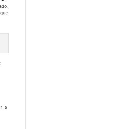
ado,
 que
;
r la