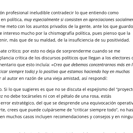
ón profesional ineludible contradecir lo que entiendo como
en política,
muy especialmente si consisten en apreciaciones socialme
 me meto con los asuntos privados de la gente, ante los que guardo
e intereso mucho por la chismografía política, pues pienso que la
enir, más que de su maldad, de la insuficiencia de su positividad.
bate crítico; por esto no deja de sorprenderme cuando se me
ancia crítica de los discursos políticos que llegan a los electores 
omentario que esto incluía:
«Creo que debemos concentrarnos más en 
iticar siempre todo) y lo positivo que estamos haciendo hoy en muchas
al autor en razón de una vieja amistad, así respondí:
Si lo que sugieres es que no se discuta el espejismo del “proyect
 no debe tocárseles ni con el pétalo de una rosa, estás
error estratégico, del que se desprende una equivocación operativ
 parte, crees que puede culpárseme de “criticar siempre todo”, no ha
 en muchos casos incluyen recomendaciones y consejos y en ning