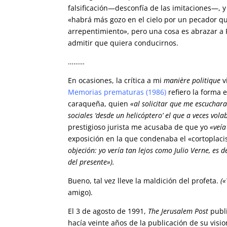
falsificación—desconfía de las imitaciones—, 
«habrá más gozo en el cielo por un pecador qu
arrepentimiento», pero una cosa es abrazar a F
admitir que quiera conducirnos.
………
En ocasiones, la crítica a mi
manière politique
v
Memorias prematuras
(1986)
refiero la forma
caraqueña, quien
«al solicitar que me escucha
sociales ‘desde un helicóptero’ el que a veces vo
prestigioso jurista me acusaba de que yo
«veía
exposición en la que condenaba el «cortoplaci
objeción: yo vería tan lejos como Julio Verne, es d
del presente»).
Bueno, tal vez lleve la maldición del profeta.
(
amigo).
El 3 de agosto de 1991,
The Jerusalem Post
publi
hacía veinte años de la publicación de su visio