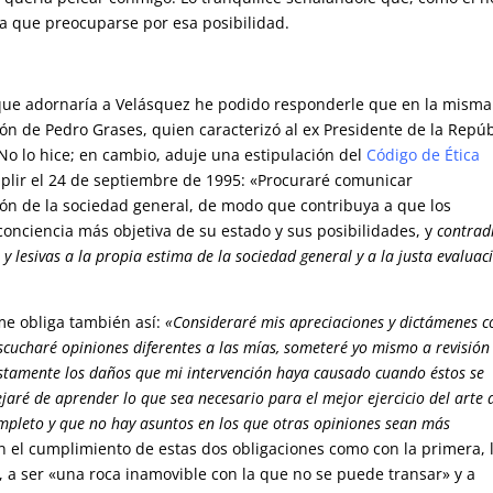
ía que preocuparse por esa posibilidad.
 que adornaría a Velásquez he podido responderle que en la misma
ión de Pedro Grases, quien caracterizó al ex Presidente de la Repúb
. No lo hice; en cambio, aduje una estipulación del
Código de Ética
lir el 24 de septiembre de 1995: «Procuraré comunicar
ción de la sociedad general, de modo que contribuya a que los
nciencia más objetiva de su estado y sus posibilidades, y
contrad
y lesivas a la propia estima de la sociedad general y a la justa evaluac
 me obliga también así:
«Consideraré mis apreciaciones y dictámenes 
scucharé opiniones diferentes a las mías, someteré yo mismo a revisión
ustamente los daños que mi intervención haya causado cuando éstos se
jaré de aprender lo que sea necesario para el mejor ejercicio del arte 
ompleto y que no hay asuntos en los que otras opiniones sean más
 el cumplimiento de estas dos obligaciones como con la primera, 
 a ser «una roca inamovible con la que no se puede transar» y a