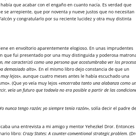
y había que acabar con el engaño en cuanto nacía. Es verdad que
e se arrepiente, que por noventa y nueve justos que no necesitan
alcón y congratularlo por su reciente lucidez y otra muy distinta
iene en envoltorio aparentemente elogioso. En unas imprudentes
 en que fui presentado por una muy distinguida y poderosa matron
ran, me caracterizó como una persona que acostumbraba ver los proces
laba demasiado alto».
En el mismo libro dejo constancia de que un
 muy lejos»,
aunque cuatro meses antes le había escuchado una
smo». (Que yo veía muy lejos
«encerraba tanto una alabanza como u
ecir, veía un futuro que todavía no era posible a partir de las condicion
«Yo nunca tengo razón; yo siempre tenía razón»,
solía decir el padre d
caba una entrevista a mi amigo y mentor Yehezkel Dror. Entonces
nario libro:
Crazy States: A counter-conventional strategic problem.
(Dr