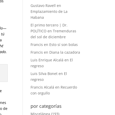
nos
Gustavo Ravell
en
Emplazamiento de La
Habana
El primo tercero | Dr.
lo
—
POLÍTICO
en
Tremenduras
 tú
del sol de diciembre
ra
Francis
en
Esto sí son bolas
ché
cado.
Francis
en
Diana la cazadora
Luis Enrique Alcalá
en
El
regreso
Luis Silva Bonet
en
El
regreso
Francis Alcalá
en
Recuerdo
 e
con orgullo
ones
por categorías
mo de
Miscelánea
(193)
o