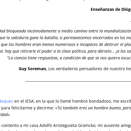
Enseñanzas de Dióg
ad bloqueada incómodamente a medio camino entre la mundialización
 que la sabiduría gane la batalla, si permanecemos encerrados en los m
n que los hombres eran menos numerosos e incapaces de destruir el pla
a: hay que retirarle el poder a la clase política, para dárselo… ¡a los sa
“La ciencia tiene respuestas, a condición de que se nos quiera escuc
Guy Soreman
,
Los verdaderos pensadores de nuestro t
___________________________________________________________
lásquez
en el IESA
, en la que lo llamé hombre bondadoso, me escri
 para felicitarme y decirme:
«Tú también eres un hombre bueno, pero
idad».
ó contento a mi casa Adolfo Aristeguieta Gramcko, mi ausente amig