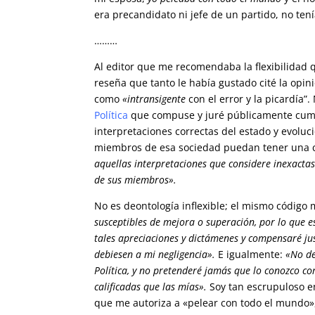
era precandidato ni jefe de un partido, no ten
………
Al editor que me recomendaba la flexibilidad
reseña que tanto le había gustado cité la opin
como
«intransigente
con el error y la picardía”
Política
que compuse y juré públicamente cump
interpretaciones correctas del estado y evolu
miembros de esa sociedad puedan tener una co
aquellas interpretaciones que considere inexactas 
de sus miembros».
No es deontología inflexible; el mismo código
susceptibles de mejora o superación, por lo que e
tales apreciaciones y dictámenes y compensaré j
debiesen a mi negligencia».
E igualmente:
«No de
Política, y no pretenderé jamás que lo conozco c
calificadas que las mías».
Soy tan escrupuloso en
que me autoriza a «pelear con todo el mundo»,