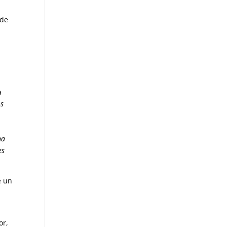
 de
a
os
na
es
e un
or,