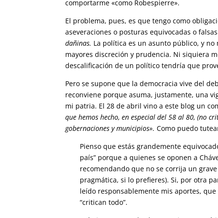
comportarme «como Robespierre».
El problema, pues, es que tengo como obligaci
aseveraciones o posturas equivocadas o falsas 
dañinas.
La política es un asunto público, y no
mayores discreción y prudencia. Ni siquiera m
descalificación de un político tendría que prov
Pero se supone que la democracia vive del de
reconviene porque asuma, justamente, una vigil
mi patria. El 28 de abril vino a este blog un c
que hemos hecho, en especial del 58 al 80, (no cr
gobernaciones y municipios».
Como puedo tutear 
Pienso que estás grandemente equivocado. 
país” porque a quienes se oponen a Chávez
recomendando que no se corrija un grave 
pragmática, si lo prefieres). Si, por otra
leído responsablemente mis aportes, que
“critican todo”.