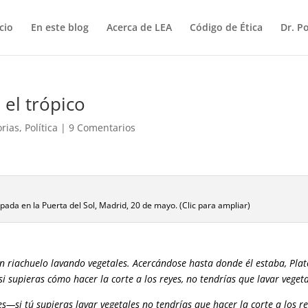
icio
En este blog
Acerca de LEA
Código de Ética
Dr. P
 el trópico
rias
,
Política
|
9 Comentarios
da en la Puerta del Sol, Madrid, 20 de mayo. (Clic para ampliar)
n riachuelo lavando vegetales. Acercándose hasta donde él estaba, Plat
i supieras cómo hacer la corte a los reyes, no tendrías que lavar vegeta
—si tú supieras lavar vegetales no tendrías que hacer la corte a los r