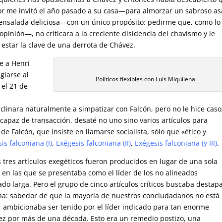
tor me invitó el año pasado a su casa—para almorzar un sabroso as
a ensalada deliciosa—con un único propósito: pedirme que, como lo
opinión—, no criticara a la creciente disidencia del chavismo y le
a estar la clave de una derrota de Chávez.
e a Henri
ugiarse al
Políticos flexibles con Luis Miquilena
 el 21 de
clinara naturalmente a simpatizar con Falcón, pero no le hice caso
ncapaz de transacción, desaté no uno sino varios artículos para
e Falcón, que insiste en llamarse socialista, sólo que «ético y
is falconiana (I)
,
Exégesis falconiana (II)
,
Exégesis falconiana (y III)
.
s tres artículos exegéticos fueron producidos en lugar de una sola
 en las que se presentaba como el líder de los no alineados
 larga. Pero el grupo de cinco artículos críticos buscaba destapa
iana: sabedor de que la mayoría de nuestros conciudadanos no está
n, ambicionaba ser tenido por el líder indicado para tan enorme
z por más de una década. Esto era un remedio postizo, una