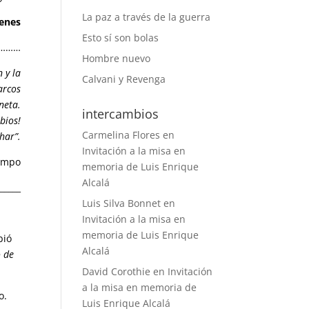
La paz a través de la guerra
enes
Esto sí son bolas
………
Hombre nuevo
 y la
Calvani y Revenga
arcos
neta.
intercambios
bios!
Carmelina Flores
en
har”.
Invitación a la misa en
iempo
memoria de Luis Enrique
Alcalá
______
Luis Silva Bonnet
en
Invitación a la misa en
memoria de Luis Enrique
bió
Alcalá
 de
David Corothie
en
Invitación
a la misa en memoria de
o.
Luis Enrique Alcalá