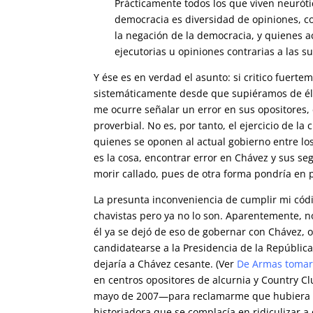
Prácticamente todos los que viven neuróti
democracia es diversidad de opiniones, con
la negación de la democracia, y quienes ac
ejecutorias u opiniones contrarias a las s
Y ése es en verdad el asunto: si critico fuer
sistemáticamente desde que supiéramos de él 
me ocurre señalar un error en sus opositores,
proverbial. No es, por tanto, el ejercicio de la c
quienes se oponen al actual gobierno entre los
es la cosa, encontrar error en Chávez y sus s
morir callado, pues de otra forma pondría en p
La presunta inconveniencia de cumplir mi códi
chavistas pero ya no lo son. Aparentemente, n
él ya se dejó de eso de gobernar con Chávez, 
candidatearse a la Presidencia de la Repúblic
dejaría a Chávez cesante. (Ver
De Armas tomar
en centros opositores de alcurnia y Country Cl
mayo de 2007—para reclamarme que hubiera d
historiadora que se complacía en ridiculizar