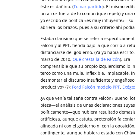
éste es dañino. (
Tomar partido
). El mismo edi
un arroz fuera de lo común (que repetí) y un
yo escribo de política «es muy influyente»—su 
abriera los brazos, pues a su criterio ahí podí
Estaba clarísimo que se refería específicament
Falcón y al PPT, tienda bajo la que corrió a ref
distanciarse del gobierno. (Ya yo había escrito,
marzo de 2010,
Qué cresta la de Falcón
). Era
comprensible que su propio izquierdismo lo in
terco como una mula, inflexible, implacable, i
desmontar el discurso insuficiente y engañoso d
productivo» (?):
Ford Falcón modelo PPT
,
Exéges
¿A qué venía tal saña contra Falcón? Bueno, lo
pieza—el análisis de unas declaraciones suyas
políticamente—que hubiera resultado demasiado
artificiosa, aunque astuta, pretensión falcon
alineada ni con el gobierno ni con la oposició
contingente, aunque hubiera estado con Cháve