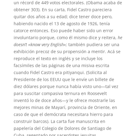
un récord de 449 votos electorales. (Obama acaba de
obtener 303). En su carta, Fidel Castro pareciera
quitar dos años a su edad; dice tener doce pero,
habiendo nacido el 13 de agosto de 1926, tenía
catorce entonces. Eso puede haber sido un error
involuntario porque, como él mismo dice y reitera,
he
doesn’t «know very English»;
también pudiera ser una
exhibición precoz de su propensión a mentir. Acá se
reproduce el texto en inglés y se incluye los
facsímiles de las páginas de una misiva escrita
cuando Fidel Castro era pitiyanqui. (Solicita al
Presidente de los EEUU que le envíe un billete de
diez dólares porque nunca había visto uno—tal vez
para suscitar compasiva ternura en Roosevelt
inventó lo de doce años—y le ofrece mostrarle las
mejores minas de Mayarí, provincia de Oriente, en
caso de que el demócrata necesitara hierro para
construir barcos). La carta fue manuscrita en
papelería del Colegio de Dolores de Santiago de
Cuba, regentado por sacerdotes jesuitas.