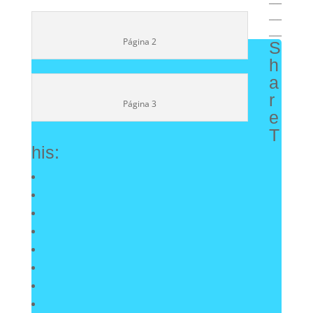
___
___
Página 2
S
h
a
r
Página 3
e
T
his: