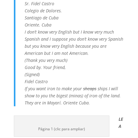
Sr. Fidel Castro
Colegio de Dolores.
Santiago de Cuba
Oriente. Cuba
I don’t know very English but I know very much
Spanish and I suppose you don’t know very Spanish
but you know very English because you are
American but I am not American.
(Thank you very much)
Good by. Your friend,
(Signed)
Fidel Castro
If you want iron to make your
sheaps
ships I will
show to you the bigest (minas) of iron of the land.
They are in Mayarí. Oriente Cuba.
LE
A
Página 1 (clic para ampliar)
___