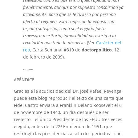
televisión, cómo es que él era quien aplaudía más
frenéticamente, aunque por supuesto conspiraba ya
activamente, para que se le tuviera por persona
afecta al régimen. Esta confesión la expuso con
orgullo satisfecho, como si el engaño fuera
travesura meritoria, inmoralidad necesaria a la
revolución que todo lo absuelve.
(Ver
Carácter del
reo
, Carta Semanal #319 de
doctorpolítico
, 12
de febrero de 2009).
………
APÉNDICE
Gracias a la acuciosidad del Dr. José Rafael Revenga,
puede este blog reproducir el texto de una carta que
Fidel Castro enviara a Franklin Delano Roosevelt el 6
de noviembre de 1940, un día después de ser
reelecto—el único Presidente de los EEUU tres veces
elegido, antes de la 22ª Enmienda de 1951, que
restringió las presidencias a sólo dos períodos—con