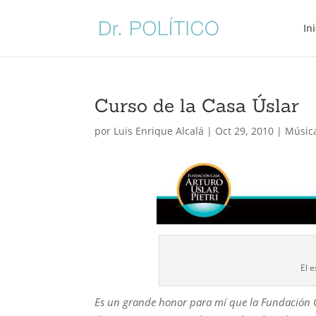
In
Curso de la Casa Úslar
por
Luis Enrique Alcalá
|
Oct 29, 2010
|
Músic
El 
Es un grande honor para mí que la Fundación C