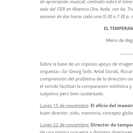
de apreciación musical, centrado sobre el tema 
sede del ITER en Altamira (3ra. Avda. con 6a. Trv
sesiones de dos horas cada una (5:30 a 7:30 p. 
EL TEMPERA
Menú de degu
______
Sobre la base de un copioso apoyo de imágenes
orquesta—Sir Georg Solti, Antal Dorati, Ricc
comprensión del problema de la dirección orq
el sonido facilitan la comparación estilística 
subjetivo pero bien sustentado.
Lunes 15 de noviembre
:
El oficio del maest
buen director: oído, memoria, concepto global. 
Lunes 22 de noviembre:
Director de temp
de una misma orquesta a distintos directores