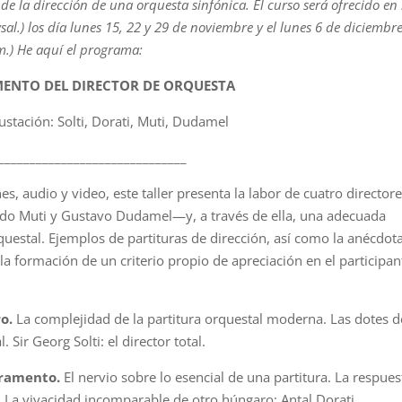
de la dirección de una orquesta sinfónica. El curso será ofrecido en 
sal.) los día lunes 15, 22 y 29 de noviembre y el lunes 6 de diciembre
m.) He aquí el programa:
MENTO DEL DIRECTOR DE ORQUESTA
stación: Solti, Dorati, Muti, Dudamel
______________________________
, audio y video, este taller presenta la labor de cuatro director
ardo Muti y Gustavo Dudamel—y, a través de ella, una adecuada
uestal. Ejemplos de partituras de dirección, así como la anécdot
y la formación de un criterio propio de apreciación en el participan
ro.
La complejidad de la partitura orquestal moderna. Las dotes d
Sir Georg Solti: el director total.
eramento.
El nervio sobre lo esencial de una partitura. La respues
. La vivacidad incomparable de otro húngaro: Antal Dorati.