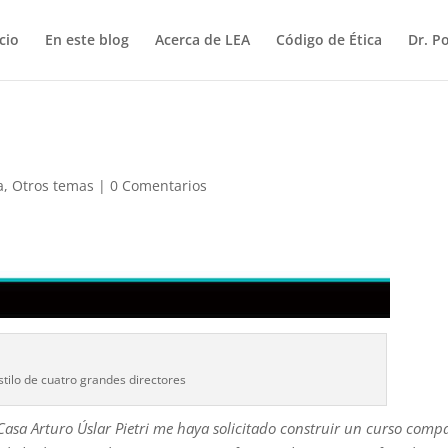
icio
En este blog
Acerca de LEA
Código de Ética
Dr. P
a
,
Otros temas
|
0 Comentarios
estilo de cuatro grandes directores
asa Arturo Úslar Pietri me haya solicitado construir un curso comp