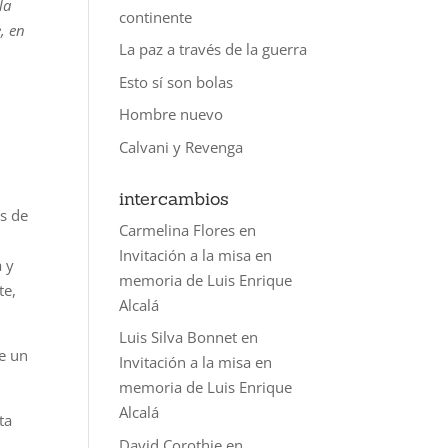
la
continente
, en
La paz a través de la guerra
Esto sí son bolas
Hombre nuevo
Calvani y Revenga
intercambios
es de
Carmelina Flores
en
Invitación a la misa en
a y
memoria de Luis Enrique
te,
Alcalá
Luis Silva Bonnet
en
e un
Invitación a la misa en
memoria de Luis Enrique
Alcalá
ta
David Corothie
en