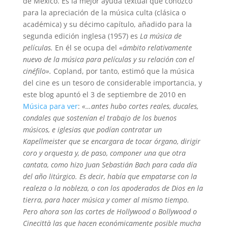
de México. Es la mejor ayuda textual que conozco
para la apreciación de la música culta (clásica o
académica) y su décimo capítulo, añadido para la
segunda edición inglesa (1957) es
La música de
películas.
En él se ocupa del
«ámbito relativamente
nuevo de la música para películas y su relación con el
cinéfilo».
Copland, por tanto, estimó que la música
del cine es un tesoro de considerable importancia, y
este blog apuntó el 3 de septiembre de 2010 en
Música para ver
:
«…antes hubo cortes reales, ducales,
condales que sostenían el trabajo de los buenos
músicos, e iglesias que podían contratar un
Kapellmeister que se encargara de tocar órgano, dirigir
coro y orquesta y, de paso, componer una que otra
cantata, como hizo Juan Sebastián Bach para cada día
del año litúrgico. Es decir, había que empatarse con la
realeza o la nobleza, o con los apoderados de Dios en la
tierra, para hacer música y comer al mismo tiempo.
Pero ahora son las cortes de Hollywood o Bollywood o
Cinecittà las que hacen económicamente posible mucha