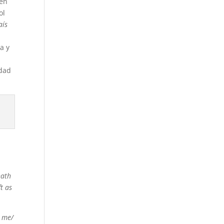
 en
ol
aís
a y
edad
hath
ft as
n me/