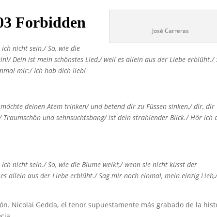
José Carreras
 ich nicht sein./
So, wie die
ein!/
Dein ist mein schönstes Lied,/
weil es allein aus der Liebe erblüht./
inmal mir:/
Ich hab dich lieb!
 möchte deinen Atem trinken/
und betend dir zu Füssen sinken,/
dir, dir
!/
Traumschön und sehnsuchtsbang/
ist dein strahlender Blick./
Hör ich 
 ich nicht sein./
So, wie die Blume welkt,/
wenn sie nicht küsst der
 es allein aus der Liebe erblüht./
Sag mir noch einmal, mein einzig Lieb,
ón. Nicolai Gedda, el tenor supuestamente más grabado de la histo
cia.