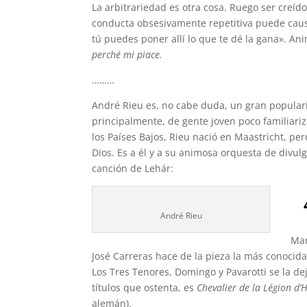
La arbitrariedad es otra cosa. Ruego ser creí
conducta obsesivamente repetitiva puede causa
tú puedes poner allí lo que te dé la gana». Ani
perché mi piace.
………
André Rieu es, no cabe duda, un gran populari
principalmente, de gente joven poco familiariz
los Países Bajos, Rieu nació en Maastricht, p
Dios. Es a él y a su animosa orquesta de divu
canción de Lehár:
André Rieu
Man
José Carreras hace de la pieza la más conocida
Los Tres Tenores, Domingo y Pavarotti se la de
títulos que ostenta, es
Chevalier de la Légion d
alemán).