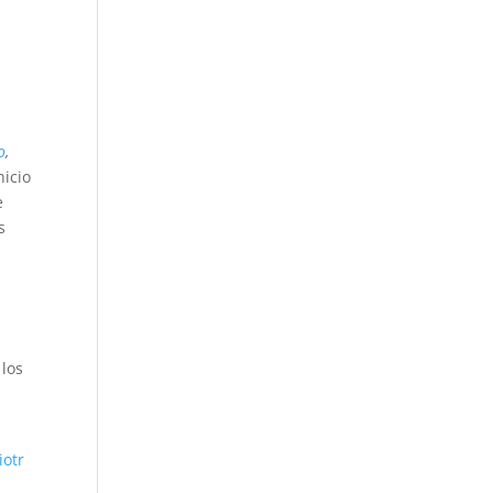
o
,
nicio
e
s
 los
iotr
á