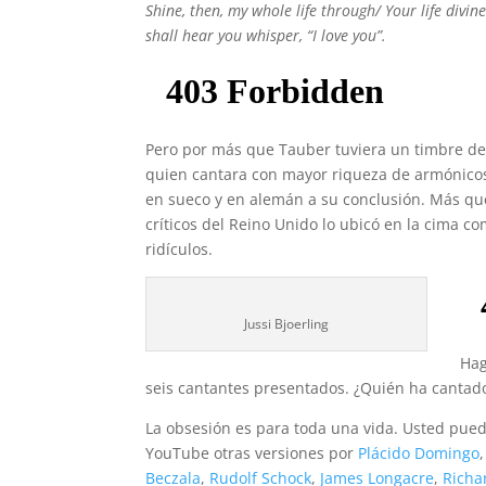
Shine, then, my whole life through/
Your life divi
shall hear you whisper, “I love you”.
Pero por más que Tauber tuviera un timbre de 
quien cantara con mayor riqueza de armónicos y
en sueco y en alemán a su conclusión. Más que
críticos del Reino Unido lo ubicó en la cima 
ridículos.
Jussi Bjoerling
Hag
seis cantantes presentados. ¿Quién ha canta
La obsesión es para toda una vida. Usted pued
YouTube otras versiones por
Plácido Domingo
Beczala
,
Rudolf Schock
,
James Longacre
,
Richa