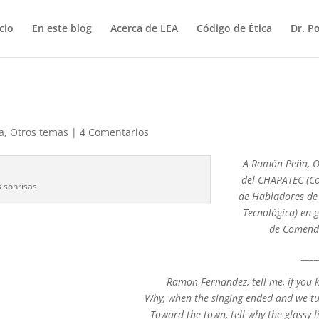
icio
En este blog
Acerca de LEA
Código de Ética
Dr. P
a
,
Otros temas
|
4 Comentarios
A Ramón Peña, 
del CHAPATEC (C
s sonrisas
de Habladores de
Tecnológica) en 
de Comend
___
Ramon Fernandez, tell me, if you 
Why, when the singing ended and we t
Toward the town, tell why the glassy li