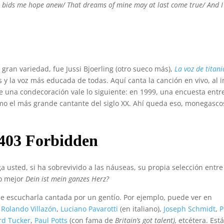
ne bids me hope anew/
That dreams of mine may at last come true/
And I
gran variedad, fue Jussi Bjoerling (otro sueco más),
La voz de titani
 la voz más educada de todas. Aquí canta la canción en vivo, al i
 una condecoración vale lo siguiente: en 1999, una encuesta entr
como el más grande cantante del siglo XX. Ahí queda eso, monegasco
a usted, si ha sobrevivido a las náuseas, su propia selección entre
do mejor
Dein ist mein ganzes Herz?
e escucharla cantada por un gentío. Por ejemplo, puede ver en
,
Rolando Villazón
,
Luciano Pavarotti
(en italiano),
Joseph Schmidt
,
P
rd Tucker
,
Paul Potts
(con fama de
Britain’s got talent),
etcétera. Est