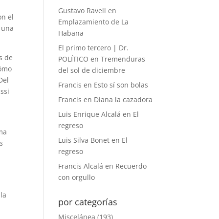
Gustavo Ravell
en
on el
Emplazamiento de La
e una
Habana
El primo tercero | Dr.
s de
POLÍTICO
en
Tremenduras
cómo
del sol de diciembre
Del
Francis
en
Esto sí son bolas
ssi
Francis
en
Diana la cazadora
Luis Enrique Alcalá
en
El
regreso
sma
Luis Silva Bonet
en
El
s
regreso
Francis Alcalá
en
Recuerdo
,
con orgullo
la
por categorías
Miscelánea
(193)