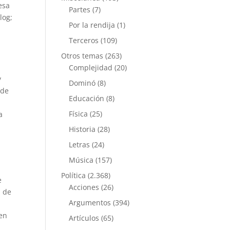
esa
Partes
(7)
log;
Por la rendija
(1)
o
Terceros
(109)
Otros temas
(263)
Complejidad
(20)
y
Dominó
(8)
 de
Educación
(8)
Física
(25)
a
Historia
(28)
Letras
(24)
Música
(157)
Política
(2.368)
e
Acciones
(26)
s de
Argumentos
(394)
 en
Artículos
(65)