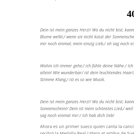
Dein ist mein ganzes Herz!/
Wo du nicht bist, kann
Blume welkt,/
wenn sie nicht küsst der Sonnensch
mir noch einmal, mein einzig Lieb,/
oh sag noch e
Wohin ich immer gehe,/
ich fühle deine Nähe./
Ich
allein! Wie wunderbar/
ist dein leuchtendes Haar
Stimme Klang,/
ist es so wie Musik.
Dein ist mein ganzes Herz!/
Wo du nicht bist, kann
Sonnenschein!/
Dein ist mein schönstes Lied,/
weil
sag noch einmal mir:/
Ich hab dich lieb!
Ahora es un primer sueco quien canta la canci
recibió la Medalla Real
Litteris et artibus
de Sue