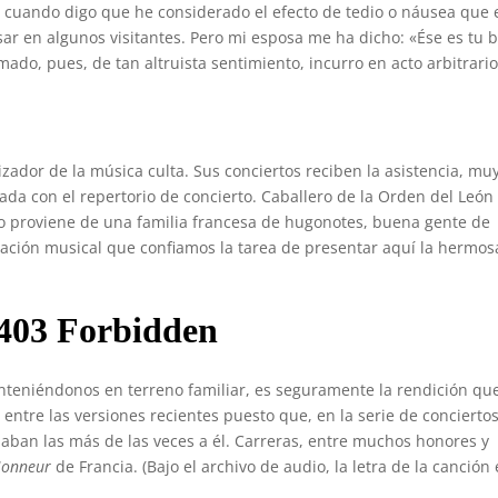
do cuando digo que he considerado el efecto de tedio o náusea que 
r en algunos visitantes. Pero mi esposa me ha dicho: «Ése es tu b
mado, pues, de tan altruista sentimiento, incurro en acto arbitrari
zador de la música culta. Sus conciertos reciben la asistencia, mu
ada con el repertorio de concierto. Caballero de la Orden del León
ero proviene de una familia francesa de hugonotes, buena gente de
lgación musical que confiamos la tarea de presentar aquí la hermos
teniéndonos en terreno familiar, es seguramente la rendición qu
 entre las versiones recientes puesto que, en la serie de concierto
jaban las más de las veces a él. Carreras, entre muchos honores y
’Honneur
de Francia. (Bajo el archivo de audio, la letra de la canción