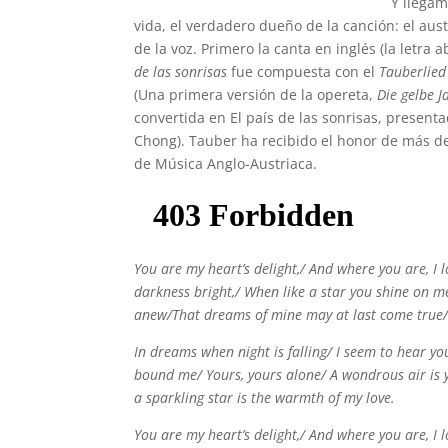
Y llegam
vida, el verdadero dueño de la canción: el aus
de la voz. Primero la canta en inglés (la letr
de las sonrisas
fue compuesta con el
Tauberlie
(Una primera versión de la opereta,
Die gelbe J
convertida en El país de las sonrisas, present
Chong). Tauber ha recibido el honor de más d
de Música Anglo-Austriaca.
You are my heart’s delight,/
And where you are, I 
darkness bright,/
When like a star you shine on 
anew/
That dreams of mine may at last come true
In dreams when night is falling/
I seem to hear yo
bound me/
Yours, yours alone/
A wondrous air is 
a sparkling star is the warmth of my love.
You are my heart’s delight,/
And where you are, I 