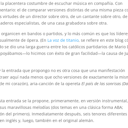
n la placentera costumbre de escuchar música en compañía. Con
entario: el de comparar versiones distintas de una misma pieza c
s virtudes de un director sobre otro, de un cantante sobre otro, d
daderos especialistas, de una casa grabadora sobre otra.
 organicen en bandos o partidos, y lo más común es que los lídere
usualmente de ópera. (En
La voz de titanio
, se refiere en este blog 
o se dio una larga guerra entre los católicos partidarios de Mario 
apoyábamos—lo hicimos con éxito de gran facilidad—la causa de Ju
, y la entrada que propongo no es otra cosa que una manifestación
 traer aquí nada menos que ocho versiones de exactamente la mi
e de mi corazón), aria-canción de la opereta
El país de las sonrisas
(Da
esta entrada se la propone, primeramente, en versión instrumental
 sus maravillosas melodías (dos temas en una clásica forma ABA;
ón del primero). Inmediatamente después, seis tenores diferentes 
en inglés y, luego, también en el original alemán.