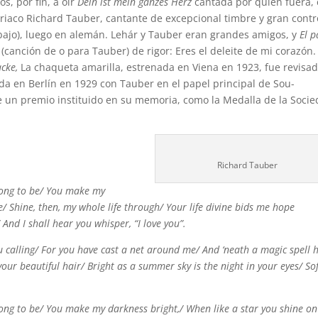
os, por fin, a oír
Dein ist mein ganzes Herz
cantada por quien fuera,
triaco Richard Tauber, cantante de excepcional timbre y gran contr
a abajo), luego en alemán. Lehár y Tauber eran grandes amigos, y
El p
d
(canción de o para Tauber) de rigor: Eres el deleite de mi corazón.
acke,
La chaqueta amarilla, estrenada en Viena en 1923, fue revisad
ada en Berlín en 1929 con Tauber en el papel principal de Sou-
e un premio instituido en su memoria, como la Medalla de la Soci
Richard Tauber
long to be/
You make my
me/
Shine, then, my whole life through/
Your life divine bids me hope
/
And I shall hear you whisper, “I love you”.
u calling/
For you have cast a net around me/
And ‘neath a magic spell 
your beautiful hair/
Bright as a summer sky is the night in your eyes/
So
long to be/
You make my darkness bright,/
When like a star you shine o