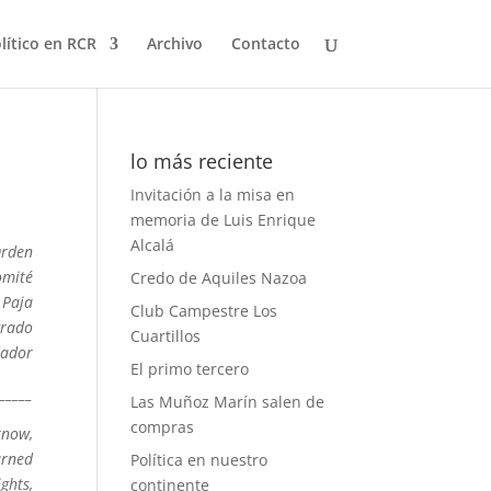
olítico en RCR
Archivo
Contacto
lo más reciente
Invitación a la misa en
memoria de Luis Enrique
Alcalá
Orden
omité
Credo de Aquiles Nazoa
 Paja
Club Campestre Los
grado
Cuartillos
ador
El primo tercero
______
Las Muñoz Marín salen de
compras
know,
urned
Política en nuestro
ghts,
continente