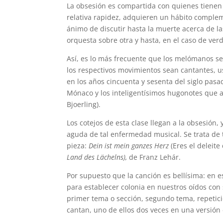
La obsesión es compartida con quienes tiene
relativa rapidez, adquieren un hábito complem
ánimo de discutir hasta la muerte acerca de la
orquesta sobre otra y hasta, en el caso de ver
Así, es lo más frecuente que los melómanos se
los respectivos movimientos sean cantantes, 
en los años cincuenta y sesenta del siglo pasad
Mónaco y los inteligentísimos hugonotes que 
Bjoerling).
Los cotejos de esta clase llegan a la obsesión
aguda de tal enfermedad musical. Se trata de
pieza:
Dein ist mein ganzes Herz
(Eres el deleit
Land des Lächelns),
de Franz Lehár.
Por supuesto que la canción es bellísima: en 
para establecer colonia en nuestros oídos con
primer tema o sección, segundo tema, repetici
cantan, uno de ellos dos veces en una versión 