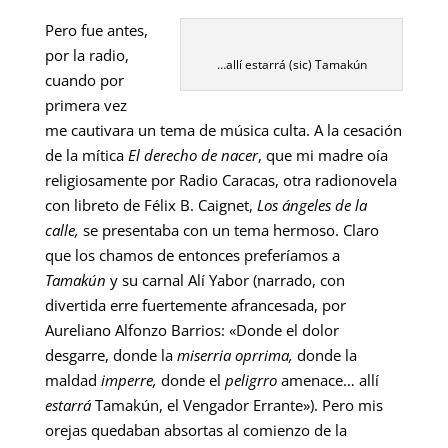
Pero fue antes,
por la radio,
…allí estarrá (sic) Tamakún
cuando por
primera vez
me cautivara un tema de música culta. A la cesación
de la mítica
El derecho de nacer
, que mi madre oía
religiosamente por Radio Caracas, otra radionovela
con libreto de Félix B. Caignet,
Los ángeles de la
calle,
se presentaba con un tema hermoso. Claro
que los chamos de entonces preferíamos a
Tamakún
y su carnal Alí Yabor (narrado, con
divertida erre fuertemente afrancesada, por
Aureliano Alfonzo Barrios: «Donde el dolor
desgarre, donde la
miserria
oprrima,
donde la
maldad
imperre,
donde el
peligrro
amenace… allí
estarrá
Tamakún, el Vengador Errante»). Pero mis
orejas quedaban absortas al comienzo de la