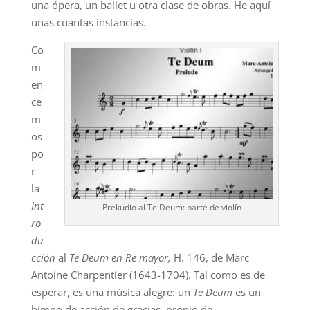
una ópera, un ballet u otra clase de obras. He aquí
unas cuantas instancias.
Co
m
en
ce
m
os
po
r
la
Int
Prekudio al Te Deum: parte de violín
ro
du
cción
al
Te Deum en Re mayor,
H. 146, de Marc-
Antoine Charpentier (1643-1704). Tal como es de
esperar, es una música alegre: un
Te Deum
es un
himno de acción de gracias, propio de