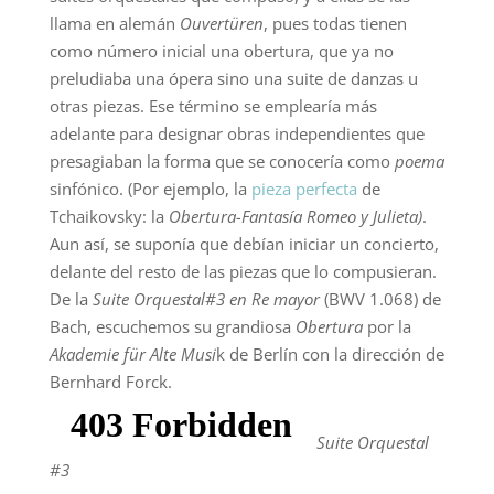
llama en alemán
O
uvertüren
, pues todas tienen
como número inicial una obertura, que ya no
preludiaba una ópera sino una suite de danzas u
otras piezas. Ese término se emplearía más
adelante para designar obras independientes que
presagiaban la forma que se conocería como
poema
sinfónico. (Por ejemplo, la
pieza perfecta
de
Tchaikovsky: la
Obertura-Fantasía Romeo y Julieta)
.
Aun así, se suponía que debían iniciar un concierto,
delante del resto de las piezas que lo compusieran.
De la
Suite Orquestal#3 en Re mayor
(BWV 1.068) de
Bach, escuchemos su grandiosa
Obertura
por la
Akademie für Alte Musi
k
de Berlín con la dirección de
Bernhard Forck.
Suite Orquestal
#3