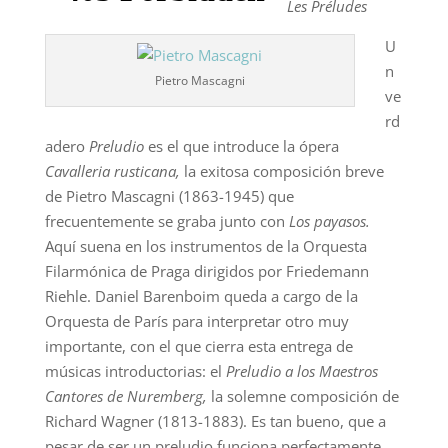
Les Préludes
U
n
Pietro Mascagni
ve
rd
adero
Preludio
es el que introduce la ópera
Cavalleria rusticana,
la exitosa composición breve
de Pietro Mascagni (1863-1945) que
frecuentemente se graba junto con
Los payasos.
Aquí suena en los instrumentos de la Orquesta
Filarmónica de Praga dirigidos por Friedemann
Riehle. Daniel Barenboim queda a cargo de la
Orquesta de París para interpretar otro muy
importante, con el que cierra esta entrega de
músicas introductorias: el
Preludio a los Maestros
Cantores de Nuremberg,
la solemne composición de
Richard Wagner (1813-1883). Es tan bueno, que a
pesar de ser un preludio funciona perfectamente