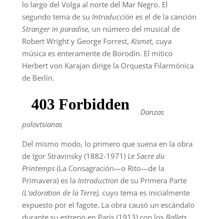
lo largo del Volga al norte del Mar Negro. El
segundo tema de su
Introducción
es el de la canción
Stranger in paradise,
un número del musical de
Robert Wright y George Forrest,
Kismet,
cuya
música es enteramente de Borodín. El mítico
Herbert von Karajan dirige la Orquesta Filarmónica
de Berlín.
Danzas
polovtsianas
Del mismo modo, lo primero que suena en la obra
de Igor Stravinsky (1882-1971)
Le Sacre du
Printemps
(La Consagración—o Rito—de la
Primavera) es la
Introduction
de su Primera Parte
(L’adoration de la Terre),
cuyo tema es inicialmente
expuesto por el fagote. La obra causó un escándalo
durante su estreno en París (1913) con los
Ballets