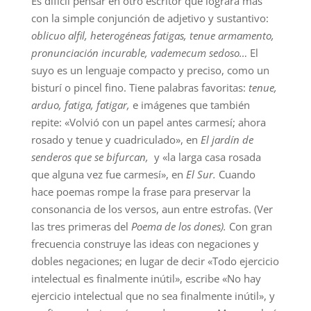
Es difícil pensar en otro escritor que lograra más
con la simple conjunción de adjetivo y sustantivo:
oblicuo alfil, heterogéneas fatigas, tenue armamento,
pronunciación incurable, vademecum sedoso…
El
suyo es un lenguaje compacto y preciso, como un
bisturí o pincel fino. Tiene palabras favoritas:
tenue,
arduo, fatiga, fatigar,
e imágenes que también
repite: «Volvió con un papel antes carmesí; ahora
rosado y tenue y cuadriculado», en
El jardín de
senderos que se bifurcan,
y «la larga casa rosada
que alguna vez fue carmesí», en
El Sur.
Cuando
hace poemas rompe la frase para preservar la
consonancia de los versos, aun entre estrofas. (Ver
las tres primeras del
Poema de los dones).
Con gran
frecuencia construye las ideas con negaciones y
dobles negaciones; en lugar de decir «Todo ejercicio
intelectual es finalmente inútil», escribe «No hay
ejercicio intelectual que no sea finalmente inútil», y