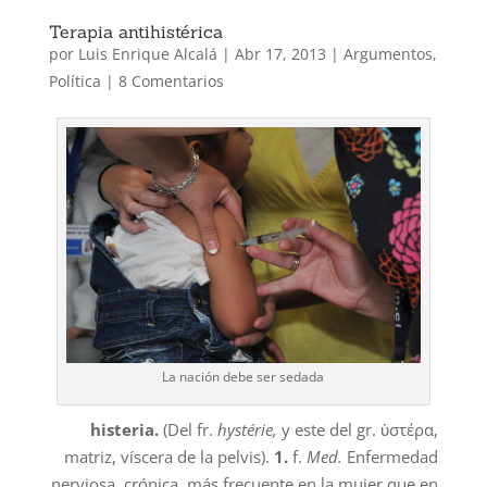
Terapia antihistérica
por
Luis Enrique Alcalá
|
Abr 17, 2013
|
Argumentos
,
Política
|
8 Comentarios
La nación debe ser sedada
histeria.
(Del fr.
hystérie,
y este del gr. ὑστέρα,
matriz, víscera de la pelvis).
1.
f.
Med.
Enfermedad
nerviosa, crónica, más frecuente en la mujer que en