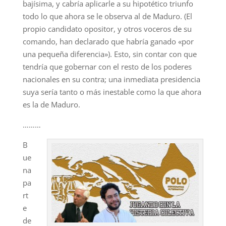
bajísima, y cabría aplicarle a su hipotético triunfo
todo lo que ahora se le observa al de Maduro. (El
propio candidato opositor, y otros voceros de su
comando, han declarado que habría ganado «por
una pequeña diferencia»). Esto, sin contar con que
tendría que gobernar con el resto de los poderes
nacionales en su contra; una inmediata presidencia
suya sería tanto o más inestable como la que ahora
es la de Maduro.
………
B
ue
na
pa
rt
e
de