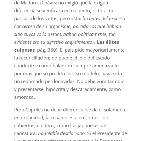
de Maduro.
(Chávez no exigió que la exigua
diferencia se verificara en recuento, ni total ni
parcial, de los votos, pero
«Mucho antes del proceso
canceroso de su organismo, partidarios que habían
sido suyos ya lo desahuciaban políticamente, tan
evidente era su agresivo engreimiento».
Las élites
culposas
, pág. 380). El país pide mayoritariamente
la reconciliación; no puede el Jefe del Estado
conducirse como baladrón siempre amenazante,
por más que su predecesor, su modelo, haya sido
un redomado perdonavidas. No debe vomitar odio
y presentarse, hipócrita y descaradamente, como
amoroso.
Pero Capriles no debe diferenciarse de él solamente
en urbanidad; la cosa no está en comer con
cubiertos, en decir, como los japoneses de
caricatura,
honolable desglaciado.
Si el Presidente de
Uruguay debió ofrecer sus excusas a la Presidente