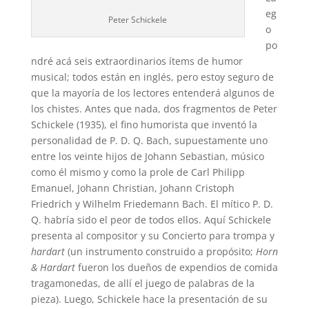
eg
Peter Schickele
o
po
ndré acá seis extraordinarios ítems de humor
musical; todos están en inglés, pero estoy seguro de
que la mayoría de los lectores entenderá algunos de
los chistes. Antes que nada, dos fragmentos de Peter
Schickele (1935), el fino humorista que inventó la
personalidad de P. D. Q. Bach, supuestamente uno
entre los veinte hijos de Johann Sebastian, músico
como él mismo y como la prole de Carl Philipp
Emanuel, Johann Christian, Johann Cristoph
Friedrich y Wilhelm Friedemann Bach. El mítico P. D.
Q. habría sido el peor de todos ellos. Aquí Schickele
presenta al compositor y su Concierto para trompa y
hardart
(un instrumento construido a propósito;
Horn
& Hardart
fueron los dueños de expendios de comida
tragamonedas, de allí el juego de palabras de la
pieza). Luego, Schickele hace la presentación de su