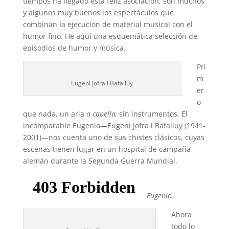
tiempos ha llegado esta feliz asociación; son muchos
y algunos muy buenos los espectáculos que
combinan la ejecución de material musical con el
humor fino. He aquí una esquemática selección de
episodios de humor y música.
Pri
m
Eugeni Jofra i Bafalluy
er
o
que nada, un aria
a capella,
sin instrumentos. El
incomparable Eugenio—Eugeni Jofra i Bafalluy (1941-
2001)—nos cuenta uno de sus chistes clásicos, cuyas
escenas tienen lugar en un hospital de campaña
alemán durante la Segunda Guerra Mundial.
Eugenio
Ahora
todo lo