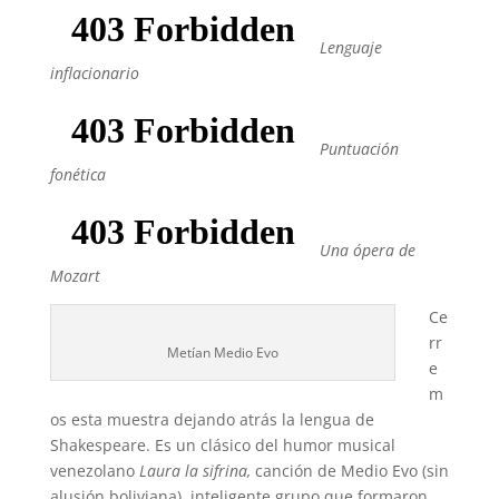
Lenguaje
inflacionario
Puntuación
fonética
Una ópera de
Mozart
Ce
rr
Metían Medio Evo
e
m
os esta muestra dejando atrás la lengua de
Shakespeare. Es un clásico del humor musical
venezolano
Laura la sifrina,
canción de Medio Evo (sin
alusión boliviana), inteligente grupo que formaron