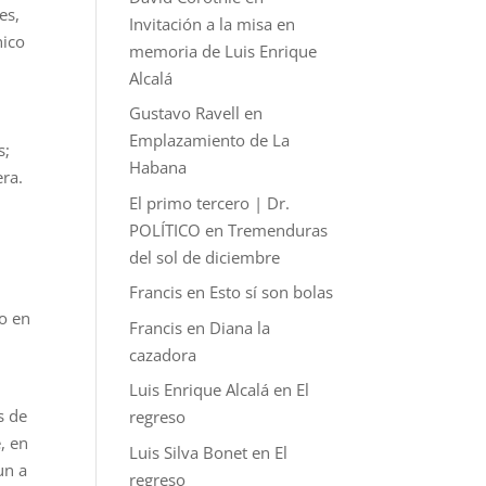
es,
Invitación a la misa en
nico
memoria de Luis Enrique
Alcalá
Gustavo Ravell
en
Emplazamiento de La
s;
Habana
era.
El primo tercero | Dr.
POLÍTICO
en
Tremenduras
del sol de diciembre
Francis
en
Esto sí son bolas
o en
Francis
en
Diana la
cazadora
Luis Enrique Alcalá
en
El
s de
regreso
, en
Luis Silva Bonet
en
El
un a
regreso