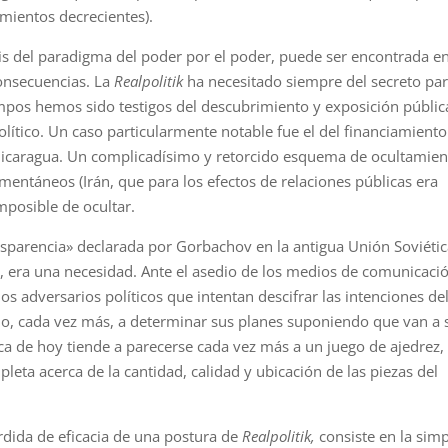
mientos decrecientes).
sis del paradigma del poder por el poder, puede ser encontrada en
consecuencias. La
Realpolitik
ha necesitado siempre del secreto pa
iempos hemos sido testigos del descubrimiento y exposición públic
lítico. Un caso particularmente notable fue el del financiamiento
 Nicaragua. Un complicadísimo y retorcido esquema de ocultamien
entáneos (Irán, que para los efectos de relaciones públicas era
mposible de ocultar.
ansparencia» declarada por Gorbachov en la antigua Unión Soviétic
, era una necesidad. Ante el asedio de los medios de comunicaci
los adversarios políticos que intentan descifrar las intenciones de
zado, cada vez más, a determinar sus planes suponiendo que van a 
ica de hoy tiende a parecerse cada vez más a un juego de ajedrez,
ta acerca de la cantidad, calidad y ubicación de las piezas del
rdida de eficacia de una postura de
Realpolitik,
consiste en la sim