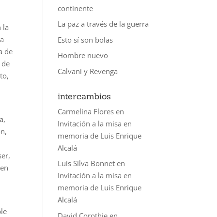
continente
La paz a través de la guerra
 la
ra
Esto sí son bolas
a de
Hombre nuevo
 de
Calvani y Revenga
to,
intercambios
Carmelina Flores
en
a,
Invitación a la misa en
ón,
memoria de Luis Enrique
l
Alcalá
ser,
Luis Silva Bonnet
en
 en
Invitación a la misa en
memoria de Luis Enrique
Alcalá
ple
David Corothie
en