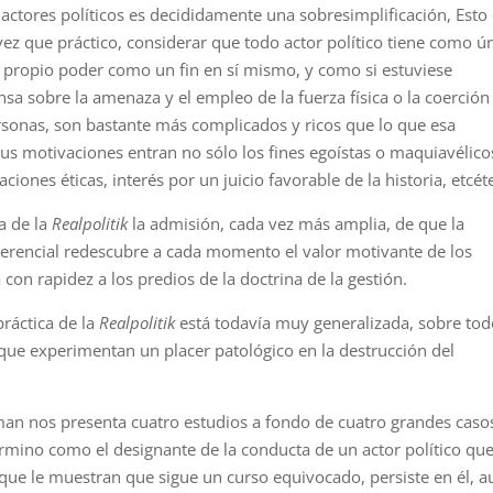
 actores políticos es decididamente una sobresimplificación, Esto 
 vez que práctico, considerar que todo actor político tiene como ú
 propio poder como un fin en sí mismo, y como si estuviese
a sobre la amenaza y el empleo de la fuerza física o la coerción
ersonas, son bastante más complicados y ricos que lo que esa
sus motivaciones entran no sólo los fines egoístas o maquiavélico
iones éticas, interés por un juicio favorable de la historia, etcét
a de la
Realpolitik
la admisión, cada vez más amplia, de que la
 gerencial redescubre a cada momento el valor motivante de los
con rapidez a los predios de la doctrina de la gestión.
ráctica de la
Realpolitik
está todavía muy generalizada, sobre tod
que experimentan un placer patológico en la destrucción del
man nos presenta cuatro estudios a fondo de cuatro grandes caso
término como el designante de la conducta de un actor político que
que le muestran que sigue un curso equivocado, persiste en él, a