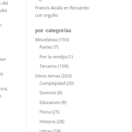
a del
Francis Alcalá
en
Recuerdo
ndió
con orgullo
n
por categorías
Miscelánea
(193)
Partes
(7)
Por la rendija
(1)
que
Terceros
(109)
es
Otros temas
(263)
Complejidad
(20)
usca,
Dominó
(8)
o
Educación
(8)
Física
(25)
Historia
(28)
Letras
(24)