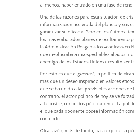
al menos, haber entrado en una fase de rendi
Una de las razones para esta situación de cri
informatización acelerada del planeta y sus 
garantizar su eficacia. Pero en los últimos t
los más elaborados planes de ocultamiento po
la Administración Reagan a los «contras» en
que involucraba a insospechables aliados mom
enemigo de los Estados Unidos), resultó ser i
Por esto es que el
glasnost,
la política de «tr
más que un deseo inspirado en valores éticos
que se ha unido a las previsibles acciones de 
contrario, el actor político de hoy se ve for
a la postre, conocidos públicamente. La polít
el que cada oponente posee información comple
contendor.
Otra razón, más de fondo, para explicar la pé