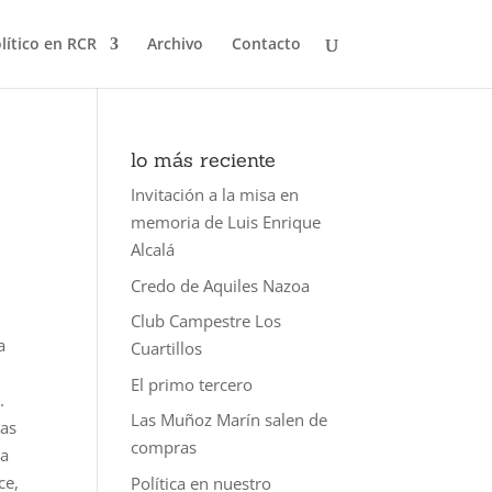
olítico en RCR
Archivo
Contacto
lo más reciente
Invitación a la misa en
memoria de Luis Enrique
Alcalá
Credo de Aquiles Nazoa
Club Campestre Los
a
Cuartillos
El primo tercero
.
Las Muñoz Marín salen de
ias
compras
la
ce,
Política en nuestro