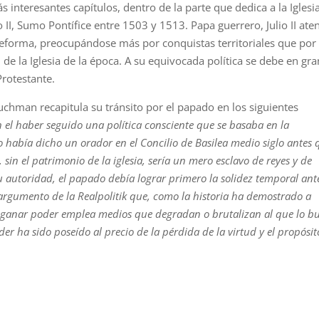
 interesantes capítulos, dentro de la parte que dedica a la Iglesi
o II, Sumo Pontífice entre 1503 y 1513. Papa guerrero, Julio II ate
reforma, preocupándose más por conquistas territoriales que por
e la Iglesia de la época. A su equivocada política se debe en gra
rotestante.
Tuchman recapitula su tránsito por el papado en los siguientes
tan el haber seguido una política consciente que se basaba en la
o había dicho un orador en el Concilio de Basilea medio siglo antes 
, sin el patrimonio de la iglesia, sería un mero esclavo de reyes y de
 su autoridad, el papado debía lograr primero la solidez temporal ant
 argumento de la Realpolitik que, como la historia ha demostrado a
e ganar poder emplea medios que degradan o brutalizan al que lo b
er ha sido poseído al precio de la pérdida de la virtud y el propósit