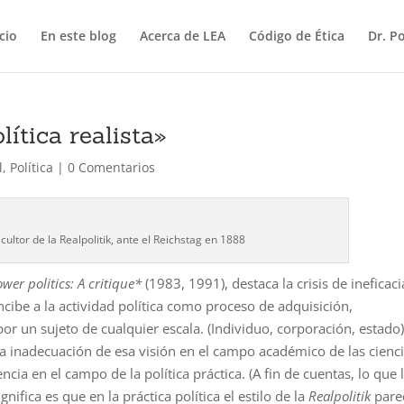
icio
En este blog
Acerca de LEA
Código de Ética
Dr. P
lítica realista»
l
,
Política
|
0 Comentarios
cultor de la Realpolitik, ante el Reichstag en 1888
wer politics: A critique*
(1983, 1991), destaca la crisis de ineficaci
ncibe a la actividad política como proceso de adquisición,
 un sujeto de cualquier escala. (Individuo, corporación, estado)
la inadecuación de esa visión en el campo académico de las cienc
cia en el campo de la política práctica. (A fin de cuentas, lo que 
ifica es que en la práctica política el estilo de la
Realpolitik
pare